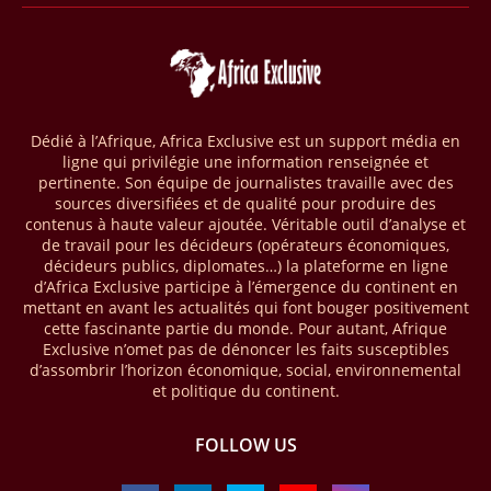
Selon le rapport publié par l’Association mondiale des opérateurs de
téléphonie mobile (GSMA), près de 1432 milliards USD ont transité
par les comptes de mobile money en Afrique au cours de l'année
2025, en hausse d'environ 27 % par rapport à 2024. Le rapport intitulé
« The State of the Industry Report on Mobile Money 2026 » précise
que le continent a capté environ 66 % de la valeur des transactions de
Dédié à l’Afrique, Africa Exclusive est un support média en
mobile money réalisées à l’échelle mondiale, qui s’est établie à 2091
ligne qui privilégie une information renseignée et
milliards USD (+23 % par rapport à 2024). L’Afrique a également
pertinente. Son équipe de journalistes travaille avec des
enregistré environ 74 % du nombre de transactions de Mobile money
sources diversifiées et de qualité pour produire des
répertoriées l’an passé dans le monde, avec environ 92 milliards de
contenus à haute valeur ajoutée. Véritable outil d’analyse et
transactions (+16 % par rapport à 2024) sur un total de 125 milliards
de travail pour les décideurs (opérateurs économiques,
dans le monde.
décideurs publics, diplomates…) la plateforme en ligne
d’Africa Exclusive participe à l’émergence du continent en
28/03/26
AFRIQUE - ECONOMIE CREATIVE
mettant en avant les actualités qui font bouger positivement
cette fascinante partie du monde. Pour autant, Afrique
Une rapport publié dernièrement par le Boston Consulting Group, et
Exclusive n’omet pas de dénoncer les faits susceptibles
intitulé « Africa Unleashed: Empowering Women in Creative Industries
d’assombrir l’horizon économique, social, environnemental
», dresse un état des lieux saisissant de l'économie créative africaine
et politique du continent.
à la fois dynamique et structurellement négligé. Ce secteur,
regroupant entre autres, la mode, la musique, le cinéma, le design et
FOLLOW US
les contenus numériques, représente aujourd'hui environ 59 milliards
USD. Le document, signé par Lisa Ivers et Zineb Sqalli, note qu'il
représente moins de 3 % d'un marché mondial évalué à près de 2000