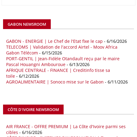
raison notamment d’une forte hausse des exportations de l’empire du
Milieu vers le continent. Les exportations chinoises vers les pays
africains ont connu une hausse de 28 % entre le 1er janvier et le 30
avril, à 81,82 milliards de dollars. Durant la même période, les
GABON NEWSROOM
importations chinoises en provenance du continent ont atteint 45,02
milliards de dollars, un montant en hausse de 14,5% par rapport aux
quatre premiers mois de 2025.
GABON - ENERGIE | Le Chef de l'Etat fixe le cap
- 6/16/2026
TELECOMS | Validation de l'accord Airtel - Moov Africa
09/05/26
ITALIE - LIBYE
Gabon Télécom
- 6/15/2026
PORT-GENTIL | Jean-Fidèle Otandault reçu par le maire
Les deux pays veulent accélérer leurs projets gaziers communs, afin
Pascal Houangni Ambouroue
- 6/13/2026
de sécuriser davantage les approvisionnements énergétiques en
AFRIQUE CENTRALE - FINANCE | Creditinfo tisse sa
Méditerranée, dans un contexte marqué par des tensions
toile
- 6/12/2026
géopolitiques internationales et des perturbations sur le marché
AGROALIMENTAIRE | Sonoco mise sur le Gabon
- 6/11/2026
mondial du gaz. Réunis à Rome le jeudi 7 mai, la Première ministre
italienne Giorgia Meloni, et le chef du gouvernement libyen
Abdulhamid Dbeibah, ont affiché leur volonté de renforcer la
coopération et les investissements dans le secteur énergétique. Cette
CÔTE D'IVOIRE NEWSROOM
séquence survient alors que Rome cherche à réduire son exposition
aux chocs affectant les flux mondiaux de l’énergie.
AIR FRANCE - OFFRE PREMIUM | La Côte d'Ivoire parmi ses
18/04/26
ALGERIE - BP
cibles
- 6/16/2026