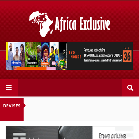
Retrouvez votre chaîne @TV5MONDE, dans les bouquets
CANAL+ 36 . Fandaharam-potoana tsara indrindra ho
anareo!
DEVISES