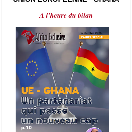
l’année.
A l'heure du bilan
21/06/26
AFRIQUE - PETROLE
L’Organisation des producteurs de pétrole africains (APPO) va mettre
en place une plateforme numérique destinée à donner la priorité aux
entreprises du continent dans les marchés du secteur énergétique.
Cet outil permettra de recenser les entreprises africaines opérant dans
la chaîne de valeur énergétique et de publier des appels d’offres
ouverts en priorité aux sociétés du continent. Le projet est en phase
finale de développement et devrait aboutir, d’ici fin 2026 ou début
2027, à un bulletin africain des appels d’offres dans le secteur de
l’énergie.
06/06/26
AFRICA FINANCE CORPORATION
Cette semaine, Africa Finance Corporation (AFC) a annoncé avoir
bouclé un prêt syndiqué de 2 milliards de dollars, la plus importante
levée de son histoire. Initialement calibrée à 1,6 milliard, l'opération a
été relevée de 400 millions face à l'afflux des souscriptions de
banques internationales. Plus du tiers des fonds proviennent
d'institutions financières asiatiques, à parts égales avec l'Europe.
L'Asie-Pacifique et l'Europe pèsent chacune 35 % du tour de table,