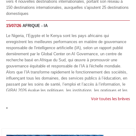
vers 4 nouvelles destinations internationales, portant son réseau à
150 destinations internationales, auxquelles s'ajoutent 25 destinations
domestiques
15/07/26
AFRIQUE - IA
Le Nigeria, l’Egypte et le Kenya sont les pays africains qui
enregistrent les meilleures performances en matière de gouvernance
responsable de l'intelligence artificielle (IA), selon un rapport publié
dernièrement par le Global Center on AI Governance, un centre de
recherche basé en Afrique du Sud, qui œuvre à promouvoir une
gouvernance équitable et responsable de l’IA à l'échelle mondiale.
Alors que l’IA transforme rapidement le fonctionnement des sociétés,
influençant tous les domaines, des services publics à l’éducation, en
passant par les soins de santé, l’emploi et l’accès à l’information, le
GIRAI 2026 évalue les politiques, les institutions, les pratiques et les
conditions générales de gouvernance qui favorisent un déploiement
Voir toutes les brèves
éthique, inclusif et respectueux des droits humains de cette
"
technologie.
04/07/26
GOOGLE AFRIQUE
Google va lancer le premier laboratoire d'intelligence artificielle