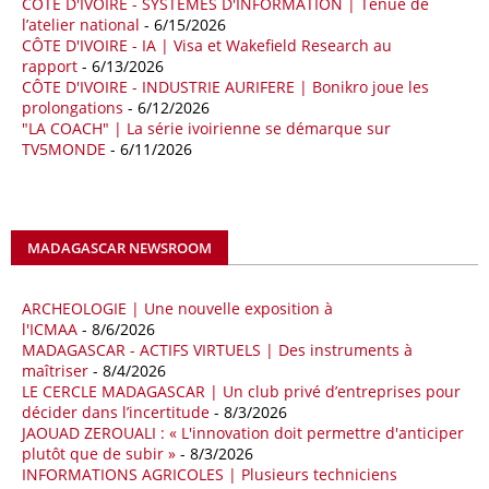
CÔTE D'IVOIRE - SYSTEMES D'INFORMATION | Tenue de
La multinationale BP signe son retour en Algérie où un permis de
l’atelier national
- 6/15/2026
prospection d’hydrocarbures dans le bassin oriental lui a été attribué
CÔTE D'IVOIRE - IA | Visa et Wakefield Research au
par l’Agence nationale pour la valorisation des ressources en
rapport
- 6/13/2026
hydrocarbures (ALNAFT). L’information rendue publique mercredi 15
CÔTE D'IVOIRE - INDUSTRIE AURIFERE | Bonikro joue les
avril par l’institution, intervient dans le cadre de sa politique de relance
prolongations
- 6/12/2026
de l’exploration. Le périmètre concerné se situe dans une zone de
"LA COACH" | La série ivoirienne se démarque sur
l’est du pays jugée peu explorée malgré son potentiel. BP pourra y
TV5MONDE
- 6/11/2026
lancer ses premières opérations de prospection sur le terrain portant
sur l’acquisition et l’interprétation de données géologiques et
géophysiques.
MADAGASCAR NEWSROOM
18/04/26
OUGANDA - CITIBANK
Les autorités ougandaises ont annoncé avoir mandaté la banque
américaine Citibank pour arranger la mobilisation des financements
ARCHEOLOGIE | Une nouvelle exposition à
nécessaires à la construction du chemin de fer à écartement standard
l'ICMAA
- 8/6/2026
MADAGASCAR - ACTIFS VIRTUELS | Des instruments à
(SGR) qui devrait relier la capitale Kampala à la frontière avec le
maîtriser
- 8/4/2026
Kenya, pour un investissement de 2,7 milliards d'euros (3,19 milliards
LE CERCLE MADAGASCAR | Un club privé d’entreprises pour
de dollars). Selon le secrétaire permanent au ministère ougandais des
décider dans l’incertitude
- 8/3/2026
Finances, Ramathan Ggoobi, lors d’une rencontre entre les ministres
JAOUAD ZEROUALI : « L'innovation doit permettre d'anticiper
des Finances de l'Ouganda, du Kenya et du Rwanda tenue à
plutôt que de subir »
- 8/3/2026
Washington, en marge des réunions de printemps 2026 du FMI et de
INFORMATIONS AGRICOLES | Plusieurs techniciens
la Banque mondiale, des pourparlers avec les institutions de Bretton