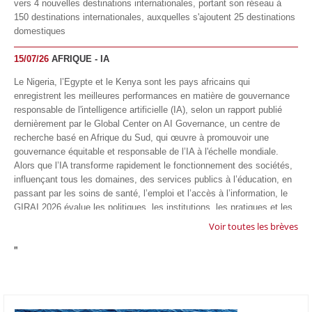
vers 4 nouvelles destinations internationales, portant son réseau à
150 destinations internationales, auxquelles s'ajoutent 25 destinations
domestiques
15/07/26
AFRIQUE - IA
Le Nigeria, l’Egypte et le Kenya sont les pays africains qui
enregistrent les meilleures performances en matière de gouvernance
responsable de l'intelligence artificielle (IA), selon un rapport publié
dernièrement par le Global Center on AI Governance, un centre de
recherche basé en Afrique du Sud, qui œuvre à promouvoir une
gouvernance équitable et responsable de l’IA à l'échelle mondiale.
Alors que l’IA transforme rapidement le fonctionnement des sociétés,
influençant tous les domaines, des services publics à l’éducation, en
passant par les soins de santé, l’emploi et l’accès à l’information, le
GIRAI 2026 évalue les politiques, les institutions, les pratiques et les
conditions générales de gouvernance qui favorisent un déploiement
Voir toutes les brèves
éthique, inclusif et respectueux des droits humains de cette
"
technologie.
04/07/26
GOOGLE AFRIQUE
Google va lancer le premier laboratoire d'intelligence artificielle