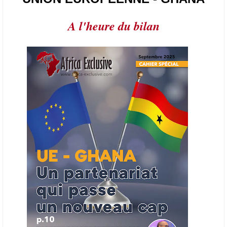
l’année.
A l'heure du bilan
21/06/26
AFRIQUE - PETROLE
L’Organisation des producteurs de pétrole africains (APPO) va mettre
en place une plateforme numérique destinée à donner la priorité aux
entreprises du continent dans les marchés du secteur énergétique.
Cet outil permettra de recenser les entreprises africaines opérant dans
la chaîne de valeur énergétique et de publier des appels d’offres
ouverts en priorité aux sociétés du continent. Le projet est en phase
finale de développement et devrait aboutir, d’ici fin 2026 ou début
2027, à un bulletin africain des appels d’offres dans le secteur de
l’énergie.
06/06/26
AFRICA FINANCE CORPORATION
Cette semaine, Africa Finance Corporation (AFC) a annoncé avoir
bouclé un prêt syndiqué de 2 milliards de dollars, la plus importante
levée de son histoire. Initialement calibrée à 1,6 milliard, l'opération a
été relevée de 400 millions face à l'afflux des souscriptions de
banques internationales. Plus du tiers des fonds proviennent
d'institutions financières asiatiques, à parts égales avec l'Europe.
L'Asie-Pacifique et l'Europe pèsent chacune 35 % du tour de table,