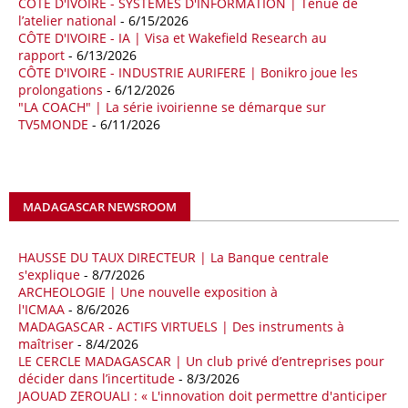
CÔTE D'IVOIRE - SYSTEMES D'INFORMATION | Tenue de
La multinationale BP signe son retour en Algérie où un permis de
l’atelier national
- 6/15/2026
prospection d’hydrocarbures dans le bassin oriental lui a été attribué
CÔTE D'IVOIRE - IA | Visa et Wakefield Research au
par l’Agence nationale pour la valorisation des ressources en
rapport
- 6/13/2026
hydrocarbures (ALNAFT). L’information rendue publique mercredi 15
CÔTE D'IVOIRE - INDUSTRIE AURIFERE | Bonikro joue les
avril par l’institution, intervient dans le cadre de sa politique de relance
prolongations
- 6/12/2026
de l’exploration. Le périmètre concerné se situe dans une zone de
"LA COACH" | La série ivoirienne se démarque sur
l’est du pays jugée peu explorée malgré son potentiel. BP pourra y
TV5MONDE
- 6/11/2026
lancer ses premières opérations de prospection sur le terrain portant
sur l’acquisition et l’interprétation de données géologiques et
géophysiques.
MADAGASCAR NEWSROOM
18/04/26
OUGANDA - CITIBANK
Les autorités ougandaises ont annoncé avoir mandaté la banque
américaine Citibank pour arranger la mobilisation des financements
HAUSSE DU TAUX DIRECTEUR | La Banque centrale
nécessaires à la construction du chemin de fer à écartement standard
s'explique
- 8/7/2026
ARCHEOLOGIE | Une nouvelle exposition à
(SGR) qui devrait relier la capitale Kampala à la frontière avec le
l'ICMAA
- 8/6/2026
Kenya, pour un investissement de 2,7 milliards d'euros (3,19 milliards
MADAGASCAR - ACTIFS VIRTUELS | Des instruments à
de dollars). Selon le secrétaire permanent au ministère ougandais des
maîtriser
- 8/4/2026
Finances, Ramathan Ggoobi, lors d’une rencontre entre les ministres
LE CERCLE MADAGASCAR | Un club privé d’entreprises pour
des Finances de l'Ouganda, du Kenya et du Rwanda tenue à
décider dans l’incertitude
- 8/3/2026
Washington, en marge des réunions de printemps 2026 du FMI et de
JAOUAD ZEROUALI : « L'innovation doit permettre d'anticiper
la Banque mondiale, des pourparlers avec les institutions de Bretton