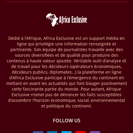
Selon le rapport publié par l’Association mondiale des opérateurs de
téléphonie mobile (GSMA), près de 1432 milliards USD ont transité
par les comptes de mobile money en Afrique au cours de l'année
2025, en hausse d'environ 27 % par rapport à 2024. Le rapport intitulé
« The State of the Industry Report on Mobile Money 2026 » précise
que le continent a capté environ 66 % de la valeur des transactions de
Dédié à l’Afrique, Africa Exclusive est un support média en
mobile money réalisées à l’échelle mondiale, qui s’est établie à 2091
ligne qui privilégie une information renseignée et
milliards USD (+23 % par rapport à 2024). L’Afrique a également
pertinente. Son équipe de journalistes travaille avec des
enregistré environ 74 % du nombre de transactions de Mobile money
sources diversifiées et de qualité pour produire des
répertoriées l’an passé dans le monde, avec environ 92 milliards de
contenus à haute valeur ajoutée. Véritable outil d’analyse et
transactions (+16 % par rapport à 2024) sur un total de 125 milliards
de travail pour les décideurs (opérateurs économiques,
dans le monde.
décideurs publics, diplomates…) la plateforme en ligne
d’Africa Exclusive participe à l’émergence du continent en
28/03/26
AFRIQUE - ECONOMIE CREATIVE
mettant en avant les actualités qui font bouger positivement
cette fascinante partie du monde. Pour autant, Afrique
Une rapport publié dernièrement par le Boston Consulting Group, et
Exclusive n’omet pas de dénoncer les faits susceptibles
intitulé « Africa Unleashed: Empowering Women in Creative Industries
d’assombrir l’horizon économique, social, environnemental
», dresse un état des lieux saisissant de l'économie créative africaine
et politique du continent.
à la fois dynamique et structurellement négligé. Ce secteur,
regroupant entre autres, la mode, la musique, le cinéma, le design et
FOLLOW US
les contenus numériques, représente aujourd'hui environ 59 milliards
USD. Le document, signé par Lisa Ivers et Zineb Sqalli, note qu'il
représente moins de 3 % d'un marché mondial évalué à près de 2000