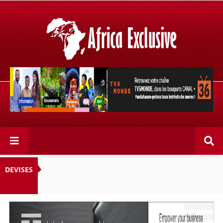
Retrouvez votre chaîne @TV5MONDE, dans les bouquets
CANAL+ 36 . Fandaharam-potoana tsara indrindra ho
anareo!
DEVISES