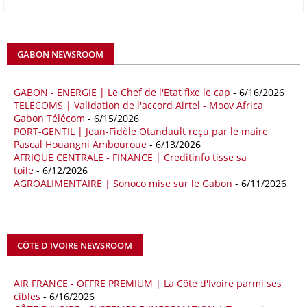
raison notamment d’une forte hausse des exportations de l’empire du
Milieu vers le continent. Les exportations chinoises vers les pays
africains ont connu une hausse de 28 % entre le 1er janvier et le 30
avril, à 81,82 milliards de dollars. Durant la même période, les
GABON NEWSROOM
importations chinoises en provenance du continent ont atteint 45,02
milliards de dollars, un montant en hausse de 14,5% par rapport aux
quatre premiers mois de 2025.
GABON - ENERGIE | Le Chef de l'Etat fixe le cap
- 6/16/2026
TELECOMS | Validation de l'accord Airtel - Moov Africa
09/05/26
ITALIE - LIBYE
Gabon Télécom
- 6/15/2026
PORT-GENTIL | Jean-Fidèle Otandault reçu par le maire
Les deux pays veulent accélérer leurs projets gaziers communs, afin
Pascal Houangni Ambouroue
- 6/13/2026
de sécuriser davantage les approvisionnements énergétiques en
AFRIQUE CENTRALE - FINANCE | Creditinfo tisse sa
Méditerranée, dans un contexte marqué par des tensions
toile
- 6/12/2026
géopolitiques internationales et des perturbations sur le marché
AGROALIMENTAIRE | Sonoco mise sur le Gabon
- 6/11/2026
mondial du gaz. Réunis à Rome le jeudi 7 mai, la Première ministre
italienne Giorgia Meloni, et le chef du gouvernement libyen
Abdulhamid Dbeibah, ont affiché leur volonté de renforcer la
coopération et les investissements dans le secteur énergétique. Cette
CÔTE D'IVOIRE NEWSROOM
séquence survient alors que Rome cherche à réduire son exposition
aux chocs affectant les flux mondiaux de l’énergie.
AIR FRANCE - OFFRE PREMIUM | La Côte d'Ivoire parmi ses
18/04/26
ALGERIE - BP
cibles
- 6/16/2026