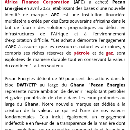
Africa Finance Corporation
(AFC)
a acheté
Pecan
Energies
en avril 2023, établissant des bases d’une nouvelle
identité de marque.
AFC
est une institution financière
multilatérale créée par des États souverains africains dans le
but de fournir des solutions pragmatiques au déficit en
infrastructures de l’Afrique et à l’environnement
d’exploitation difficile. "Cet achat a démontré l’engagement
d’
AFC
à assurer que les ressources naturelles africaines, y
compris ses riches réserves de
pétrole
et de
gaz
, sont
exploitées de manière durable tout en conservant la valeur
du continent", a-t-on soutenu.
Pecan Energies détient de 50 pour cent des actions dans le
bloc
DWT/CTP
au large du
Ghana
. "
Pecan Energies
représente notre ambition de devenir l’exploitant pétrolier
et gazier panafricain de choix dans les eaux profondes au
large du
Ghana
. Notre nouvelle marque est dédiée à la
création de la valeur, ce qui est l’une de nos valeurs
fondamentales. Cela inclut également un engagement
indéfectible en faveur de la transparence de la manière dont
nous exploitons notre expertise commerciale et technique