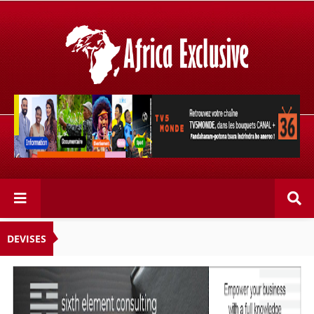
Retrouvez votre chaîne @TV5MONDE, dans les bouquets
CANAL+ 36 . Fandaharam-potoana tsara indrindra ho
anareo!
DEVISES