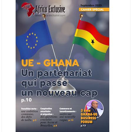
en place une plateforme numérique destinée à donner la priorité aux
entreprises du continent dans les marchés du secteur énergétique.
Cet outil permettra de recenser les entreprises africaines opérant dans
la chaîne de valeur énergétique et de publier des appels d’offres
ouverts en priorité aux sociétés du continent. Le projet est en phase
finale de développement et devrait aboutir, d’ici fin 2026 ou début
2027, à un bulletin africain des appels d’offres dans le secteur de
l’énergie.
06/06/26
AFRICA FINANCE CORPORATION
Cette semaine, Africa Finance Corporation (AFC) a annoncé avoir
bouclé un prêt syndiqué de 2 milliards de dollars, la plus importante
levée de son histoire. Initialement calibrée à 1,6 milliard, l'opération a
été relevée de 400 millions face à l'afflux des souscriptions de
banques internationales. Plus du tiers des fonds proviennent
d'institutions financières asiatiques, à parts égales avec l'Europe.
L'Asie-Pacifique et l'Europe pèsent chacune 35 % du tour de table,
devant le Moyen-Orient (25 %) et l'Afrique (5 %), selon le communiqué
de l'institution panafricaine, qui compte 48 pays membres.
25/05/26
ECHANGES AFRIQUE - UE