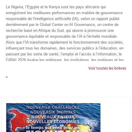
Le Nigeria, l’Egypte et le Kenya sont les pays africains qui
enregistrent les meilleures performances en matière de gouvernance
responsable de l'intelligence artificielle (IA), selon un rapport publié
dernièrement par le Global Center on AI Governance, un centre de
recherche basé en Afrique du Sud, qui œuvre à promouvoir une
gouvernance équitable et responsable de l’IA à l'échelle mondiale.
Alors que l’IA transforme rapidement le fonctionnement des sociétés,
influençant tous les domaines, des services publics à l’éducation, en
passant par les soins de santé, l’emploi et l’accès à l’information, le
GIRAI 2026 évalue les politiques, les institutions, les pratiques et les
conditions générales de gouvernance qui favorisent un déploiement
Voir toutes les brèves
éthique, inclusif et respectueux des droits humains de cette
"
technologie.
04/07/26
GOOGLE AFRIQUE
Google va lancer le premier laboratoire d'intelligence artificielle
appliquée d'Afrique à À Accra, au Ghana. L'annonce a été faite
mercredi 1er juillet lors du premier Google Cloud Summit du groupe
américain, qui a également indiqué avoir dépassé son objectif
d'investir un milliard de dollars sur le continent en cinq ans. Baptisée
Google Africa Applied AI Lab, la structure sera hébergée à l'AI