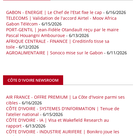
milliards de dollars, un montant en hausse de 14,5% par rapport aux
quatre premiers mois de 2025.
GABON - ENERGIE | Le Chef de l'Etat fixe le cap
- 6/16/2026
TELECOMS | Validation de l'accord Airtel - Moov Africa
09/05/26
ITALIE - LIBYE
Gabon Télécom
- 6/15/2026
PORT-GENTIL | Jean-Fidèle Otandault reçu par le maire
Les deux pays veulent accélérer leurs projets gaziers communs, afin
Pascal Houangni Ambouroue
- 6/13/2026
de sécuriser davantage les approvisionnements énergétiques en
AFRIQUE CENTRALE - FINANCE | Creditinfo tisse sa
Méditerranée, dans un contexte marqué par des tensions
toile
- 6/12/2026
géopolitiques internationales et des perturbations sur le marché
AGROALIMENTAIRE | Sonoco mise sur le Gabon
- 6/11/2026
mondial du gaz. Réunis à Rome le jeudi 7 mai, la Première ministre
italienne Giorgia Meloni, et le chef du gouvernement libyen
Abdulhamid Dbeibah, ont affiché leur volonté de renforcer la
coopération et les investissements dans le secteur énergétique. Cette
CÔTE D'IVOIRE NEWSROOM
séquence survient alors que Rome cherche à réduire son exposition
aux chocs affectant les flux mondiaux de l’énergie.
AIR FRANCE - OFFRE PREMIUM | La Côte d'Ivoire parmi ses
18/04/26
ALGERIE - BP
cibles
- 6/16/2026
CÔTE D'IVOIRE - SYSTEMES D'INFORMATION | Tenue de
La multinationale BP signe son retour en Algérie où un permis de
l’atelier national
- 6/15/2026
prospection d’hydrocarbures dans le bassin oriental lui a été attribué
CÔTE D'IVOIRE - IA | Visa et Wakefield Research au
par l’Agence nationale pour la valorisation des ressources en
rapport
- 6/13/2026
hydrocarbures (ALNAFT). L’information rendue publique mercredi 15
CÔTE D'IVOIRE - INDUSTRIE AURIFERE | Bonikro joue les
avril par l’institution, intervient dans le cadre de sa politique de relance