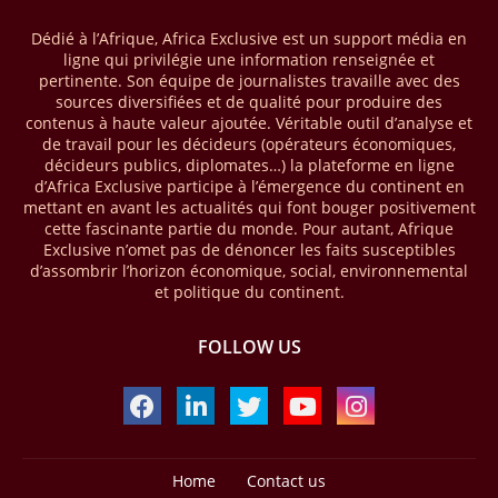
que le continent a capté environ 66 % de la valeur des transactions de
Dédié à l’Afrique, Africa Exclusive est un support média en
mobile money réalisées à l’échelle mondiale, qui s’est établie à 2091
ligne qui privilégie une information renseignée et
milliards USD (+23 % par rapport à 2024). L’Afrique a également
pertinente. Son équipe de journalistes travaille avec des
enregistré environ 74 % du nombre de transactions de Mobile money
sources diversifiées et de qualité pour produire des
répertoriées l’an passé dans le monde, avec environ 92 milliards de
contenus à haute valeur ajoutée. Véritable outil d’analyse et
transactions (+16 % par rapport à 2024) sur un total de 125 milliards
de travail pour les décideurs (opérateurs économiques,
dans le monde.
décideurs publics, diplomates…) la plateforme en ligne
d’Africa Exclusive participe à l’émergence du continent en
28/03/26
AFRIQUE - ECONOMIE CREATIVE
mettant en avant les actualités qui font bouger positivement
cette fascinante partie du monde. Pour autant, Afrique
Une rapport publié dernièrement par le Boston Consulting Group, et
Exclusive n’omet pas de dénoncer les faits susceptibles
intitulé « Africa Unleashed: Empowering Women in Creative Industries
d’assombrir l’horizon économique, social, environnemental
», dresse un état des lieux saisissant de l'économie créative africaine
et politique du continent.
à la fois dynamique et structurellement négligé. Ce secteur,
regroupant entre autres, la mode, la musique, le cinéma, le design et
FOLLOW US
les contenus numériques, représente aujourd'hui environ 59 milliards
USD. Le document, signé par Lisa Ivers et Zineb Sqalli, note qu'il
représente moins de 3 % d'un marché mondial évalué à près de 2000
milliards USD. L'écart est vertigineux, mais il constitue aussi, selon le
BCG, une opportunité. Si l'Afrique parvenait à doubler sa part dans le
marché créatif mondial d'ici 2030 — passant de 3 % à 6 % —, ses
exportations créatives pourraient atteindre 140 à 150 milliards USD,
Home
Contact us