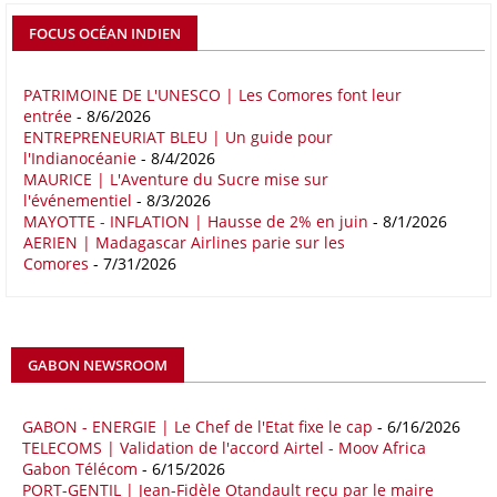
permettrait d’être compétitifs à l’échelle mondiale. C'est ce que
détermine un rapport publié début mai 2026 par le cabinet de conseil
FOCUS OCÉAN INDIEN
Boston Consulting Group (BCG). Intitulé « Strengthening the Africa-
Europe Corridor : Strategic Imperative in a Multipolar World », le
rapport note que les relations entre l'Afrique et l'Europe trouvent leur
PATRIMOINE DE L'UNESCO | Les Comores font leur
entrée
- 8/6/2026
fondement dans la proximité géographique et des dynamiques socio-
ENTREPRENEURIAT BLEU | Un guide pour
économiques complémentaires.
l'Indianocéanie
- 8/4/2026
MAURICE | L'Aventure du Sucre mise sur
16/05/26
COMMERCE CHINE - AFRIQUE
l'événementiel
- 8/3/2026
Le déficit commercial de l’Afrique avec la Chine s’est creusé de 48,27
MAYOTTE - INFLATION | Hausse de 2% en juin
- 8/1/2026
AERIEN | Madagascar Airlines parie sur les
% au cours des quatre premiers mois de 2026 comparativement à la
Comores
- 7/31/2026
même période de 2025 pour s’établir à 36,8 milliards de dollars, en
raison notamment d’une forte hausse des exportations de l’empire du
Milieu vers le continent. Les exportations chinoises vers les pays
africains ont connu une hausse de 28 % entre le 1er janvier et le 30
avril, à 81,82 milliards de dollars. Durant la même période, les
GABON NEWSROOM
importations chinoises en provenance du continent ont atteint 45,02
milliards de dollars, un montant en hausse de 14,5% par rapport aux
quatre premiers mois de 2025.
GABON - ENERGIE | Le Chef de l'Etat fixe le cap
- 6/16/2026
TELECOMS | Validation de l'accord Airtel - Moov Africa
09/05/26
ITALIE - LIBYE
Gabon Télécom
- 6/15/2026
PORT-GENTIL | Jean-Fidèle Otandault reçu par le maire