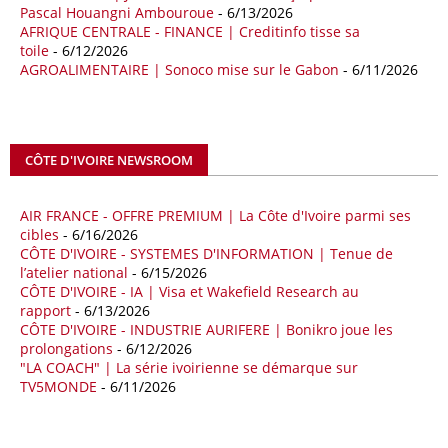
Les deux pays veulent accélérer leurs projets gaziers communs, afin
Pascal Houangni Ambouroue
- 6/13/2026
de sécuriser davantage les approvisionnements énergétiques en
AFRIQUE CENTRALE - FINANCE | Creditinfo tisse sa
Méditerranée, dans un contexte marqué par des tensions
toile
- 6/12/2026
géopolitiques internationales et des perturbations sur le marché
AGROALIMENTAIRE | Sonoco mise sur le Gabon
- 6/11/2026
mondial du gaz. Réunis à Rome le jeudi 7 mai, la Première ministre
italienne Giorgia Meloni, et le chef du gouvernement libyen
Abdulhamid Dbeibah, ont affiché leur volonté de renforcer la
coopération et les investissements dans le secteur énergétique. Cette
CÔTE D'IVOIRE NEWSROOM
séquence survient alors que Rome cherche à réduire son exposition
aux chocs affectant les flux mondiaux de l’énergie.
AIR FRANCE - OFFRE PREMIUM | La Côte d'Ivoire parmi ses
18/04/26
ALGERIE - BP
cibles
- 6/16/2026
CÔTE D'IVOIRE - SYSTEMES D'INFORMATION | Tenue de
La multinationale BP signe son retour en Algérie où un permis de
l’atelier national
- 6/15/2026
prospection d’hydrocarbures dans le bassin oriental lui a été attribué
CÔTE D'IVOIRE - IA | Visa et Wakefield Research au
par l’Agence nationale pour la valorisation des ressources en
rapport
- 6/13/2026
hydrocarbures (ALNAFT). L’information rendue publique mercredi 15
CÔTE D'IVOIRE - INDUSTRIE AURIFERE | Bonikro joue les
avril par l’institution, intervient dans le cadre de sa politique de relance
prolongations
- 6/12/2026
de l’exploration. Le périmètre concerné se situe dans une zone de
"LA COACH" | La série ivoirienne se démarque sur
l’est du pays jugée peu explorée malgré son potentiel. BP pourra y
TV5MONDE
- 6/11/2026
lancer ses premières opérations de prospection sur le terrain portant
sur l’acquisition et l’interprétation de données géologiques et
géophysiques.