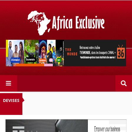
Retrouvez votre chaîne @TV5MONDE, dans les bouquets
CANAL+ 36 . Fandaharam-potoana tsara indrindra ho
anareo!
DEVISES