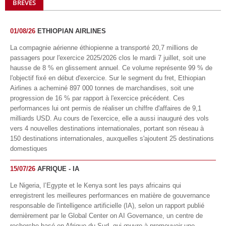
BRÈVES
01/08/26
ETHIOPIAN AIRLINES
La compagnie aérienne éthiopienne a transporté 20,7 millions de
passagers pour l'exercice 2025/2026 clos le mardi 7 juillet, soit une
hausse de 8 % en glissement annuel. Ce volume représente 99 % de
l'objectif fixé en début d'exercice. Sur le segment du fret, Ethiopian
Airlines a acheminé 897 000 tonnes de marchandises, soit une
progression de 16 % par rapport à l'exercice précédent. Ces
performances lui ont permis de réaliser un chiffre d'affaires de 9,1
milliards USD. Au cours de l'exercice, elle a aussi inauguré des vols
vers 4 nouvelles destinations internationales, portant son réseau à
150 destinations internationales, auxquelles s'ajoutent 25 destinations
domestiques
15/07/26
AFRIQUE - IA
Le Nigeria, l’Egypte et le Kenya sont les pays africains qui
enregistrent les meilleures performances en matière de gouvernance
responsable de l'intelligence artificielle (IA), selon un rapport publié
dernièrement par le Global Center on AI Governance, un centre de
recherche basé en Afrique du Sud, qui œuvre à promouvoir une