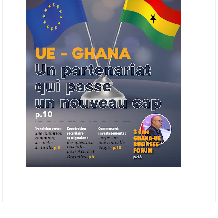
finale de développement et devrait aboutir, d’ici fin 2026 ou début
2027, à un bulletin africain des appels d’offres dans le secteur de
l’énergie.
06/06/26
AFRICA FINANCE CORPORATION
Cette semaine, Africa Finance Corporation (AFC) a annoncé avoir
bouclé un prêt syndiqué de 2 milliards de dollars, la plus importante
levée de son histoire. Initialement calibrée à 1,6 milliard, l'opération a
été relevée de 400 millions face à l'afflux des souscriptions de
banques internationales. Plus du tiers des fonds proviennent
d'institutions financières asiatiques, à parts égales avec l'Europe.
L'Asie-Pacifique et l'Europe pèsent chacune 35 % du tour de table,
devant le Moyen-Orient (25 %) et l'Afrique (5 %), selon le communiqué
de l'institution panafricaine, qui compte 48 pays membres.
25/05/26
ECHANGES AFRIQUE - UE
Les échanges entre l’Afrique et l’Europe pourraient quasiment
atteindre 1 000 milliards USD d’ici dix ans contre 545 milliards en
2024, si les deux continents passent d’une logique de commerce
bilatéral à une logique de « co-production », en se concentrant sur
quelques chaînes de valeur à fort potentiel où produire ensemble leur