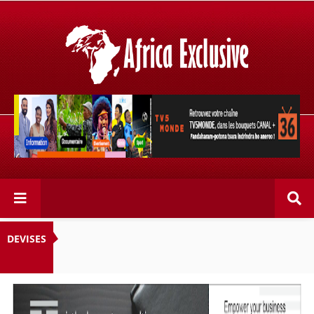
Retrouvez votre chaîne @TV5MONDE, dans les bouquets
CANAL+ 36 . Fandaharam-potoana tsara indrindra ho
anareo!
DEVISES