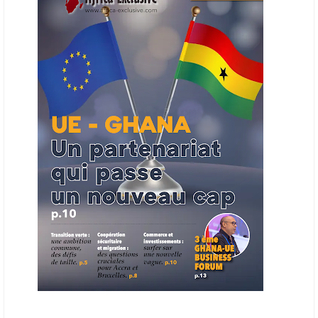
Cet outil permettra de recenser les entreprises africaines opérant dans
la chaîne de valeur énergétique et de publier des appels d’offres
ouverts en priorité aux sociétés du continent. Le projet est en phase
finale de développement et devrait aboutir, d’ici fin 2026 ou début
2027, à un bulletin africain des appels d’offres dans le secteur de
l’énergie.
06/06/26
AFRICA FINANCE CORPORATION
Cette semaine, Africa Finance Corporation (AFC) a annoncé avoir
bouclé un prêt syndiqué de 2 milliards de dollars, la plus importante
levée de son histoire. Initialement calibrée à 1,6 milliard, l'opération a
été relevée de 400 millions face à l'afflux des souscriptions de
banques internationales. Plus du tiers des fonds proviennent
d'institutions financières asiatiques, à parts égales avec l'Europe.
L'Asie-Pacifique et l'Europe pèsent chacune 35 % du tour de table,
devant le Moyen-Orient (25 %) et l'Afrique (5 %), selon le communiqué
de l'institution panafricaine, qui compte 48 pays membres.
25/05/26
ECHANGES AFRIQUE - UE
Les échanges entre l’Afrique et l’Europe pourraient quasiment
atteindre 1 000 milliards USD d’ici dix ans contre 545 milliards en