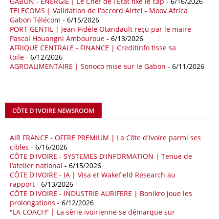
GABON - ENERGIE | Le Chef de l'Etat fixe le cap
- 6/16/2026
TELECOMS | Validation de l'accord Airtel - Moov Africa
09/05/26
ITALIE - LIBYE
Gabon Télécom
- 6/15/2026
PORT-GENTIL | Jean-Fidèle Otandault reçu par le maire
Les deux pays veulent accélérer leurs projets gaziers communs, afin
Pascal Houangni Ambouroue
- 6/13/2026
de sécuriser davantage les approvisionnements énergétiques en
AFRIQUE CENTRALE - FINANCE | Creditinfo tisse sa
Méditerranée, dans un contexte marqué par des tensions
toile
- 6/12/2026
géopolitiques internationales et des perturbations sur le marché
AGROALIMENTAIRE | Sonoco mise sur le Gabon
- 6/11/2026
mondial du gaz. Réunis à Rome le jeudi 7 mai, la Première ministre
italienne Giorgia Meloni, et le chef du gouvernement libyen
Abdulhamid Dbeibah, ont affiché leur volonté de renforcer la
coopération et les investissements dans le secteur énergétique. Cette
CÔTE D'IVOIRE NEWSROOM
séquence survient alors que Rome cherche à réduire son exposition
aux chocs affectant les flux mondiaux de l’énergie.
AIR FRANCE - OFFRE PREMIUM | La Côte d'Ivoire parmi ses
18/04/26
ALGERIE - BP
cibles
- 6/16/2026
CÔTE D'IVOIRE - SYSTEMES D'INFORMATION | Tenue de
La multinationale BP signe son retour en Algérie où un permis de
l’atelier national
- 6/15/2026
prospection d’hydrocarbures dans le bassin oriental lui a été attribué
CÔTE D'IVOIRE - IA | Visa et Wakefield Research au
par l’Agence nationale pour la valorisation des ressources en
rapport
- 6/13/2026
hydrocarbures (ALNAFT). L’information rendue publique mercredi 15
CÔTE D'IVOIRE - INDUSTRIE AURIFERE | Bonikro joue les
avril par l’institution, intervient dans le cadre de sa politique de relance
prolongations
- 6/12/2026
de l’exploration. Le périmètre concerné se situe dans une zone de
"LA COACH" | La série ivoirienne se démarque sur
l’est du pays jugée peu explorée malgré son potentiel. BP pourra y