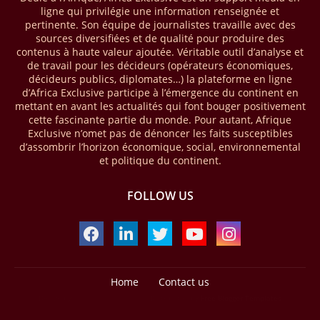
ligne qui privilégie une information renseignée et
milliards USD (+23 % par rapport à 2024). L’Afrique a également
pertinente. Son équipe de journalistes travaille avec des
enregistré environ 74 % du nombre de transactions de Mobile money
sources diversifiées et de qualité pour produire des
répertoriées l’an passé dans le monde, avec environ 92 milliards de
contenus à haute valeur ajoutée. Véritable outil d’analyse et
transactions (+16 % par rapport à 2024) sur un total de 125 milliards
de travail pour les décideurs (opérateurs économiques,
dans le monde.
décideurs publics, diplomates…) la plateforme en ligne
d’Africa Exclusive participe à l’émergence du continent en
28/03/26
AFRIQUE - ECONOMIE CREATIVE
mettant en avant les actualités qui font bouger positivement
cette fascinante partie du monde. Pour autant, Afrique
Une rapport publié dernièrement par le Boston Consulting Group, et
Exclusive n’omet pas de dénoncer les faits susceptibles
intitulé « Africa Unleashed: Empowering Women in Creative Industries
d’assombrir l’horizon économique, social, environnemental
», dresse un état des lieux saisissant de l'économie créative africaine
et politique du continent.
à la fois dynamique et structurellement négligé. Ce secteur,
regroupant entre autres, la mode, la musique, le cinéma, le design et
FOLLOW US
les contenus numériques, représente aujourd'hui environ 59 milliards
USD. Le document, signé par Lisa Ivers et Zineb Sqalli, note qu'il
représente moins de 3 % d'un marché mondial évalué à près de 2000
milliards USD. L'écart est vertigineux, mais il constitue aussi, selon le
BCG, une opportunité. Si l'Afrique parvenait à doubler sa part dans le
marché créatif mondial d'ici 2030 — passant de 3 % à 6 % —, ses
exportations créatives pourraient atteindre 140 à 150 milliards USD,
Home
Contact us
selon toujours le cabinet.
Design by -
Blogger Templates
| Distributed by
Free Blogger Templates