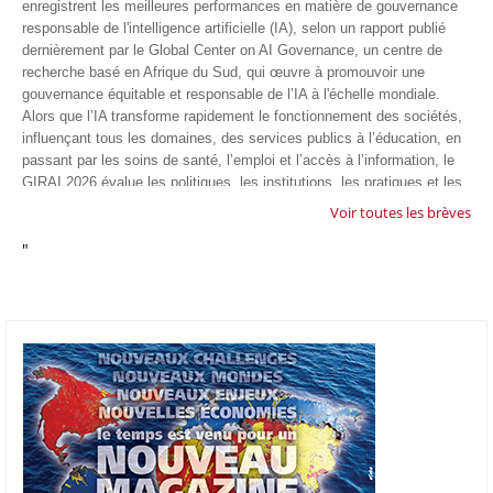
enregistrent les meilleures performances en matière de gouvernance
responsable de l'intelligence artificielle (IA), selon un rapport publié
dernièrement par le Global Center on AI Governance, un centre de
recherche basé en Afrique du Sud, qui œuvre à promouvoir une
gouvernance équitable et responsable de l’IA à l'échelle mondiale.
Alors que l’IA transforme rapidement le fonctionnement des sociétés,
influençant tous les domaines, des services publics à l’éducation, en
passant par les soins de santé, l’emploi et l’accès à l’information, le
GIRAI 2026 évalue les politiques, les institutions, les pratiques et les
conditions générales de gouvernance qui favorisent un déploiement
Voir toutes les brèves
éthique, inclusif et respectueux des droits humains de cette
"
technologie.
04/07/26
GOOGLE AFRIQUE
Google va lancer le premier laboratoire d'intelligence artificielle
appliquée d'Afrique à À Accra, au Ghana. L'annonce a été faite
mercredi 1er juillet lors du premier Google Cloud Summit du groupe
américain, qui a également indiqué avoir dépassé son objectif
d'investir un milliard de dollars sur le continent en cinq ans. Baptisée
Google Africa Applied AI Lab, la structure sera hébergée à l'AI
Community Centre d'Accra. Elle associera des fondateurs de start-up
venus de tout le continent à des chercheurs de Google et leur donnera