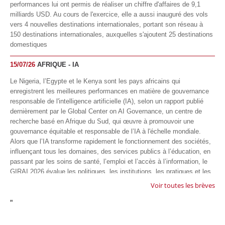
performances lui ont permis de réaliser un chiffre d'affaires de 9,1
milliards USD. Au cours de l'exercice, elle a aussi inauguré des vols
vers 4 nouvelles destinations internationales, portant son réseau à
150 destinations internationales, auxquelles s'ajoutent 25 destinations
domestiques
15/07/26
AFRIQUE - IA
Le Nigeria, l’Egypte et le Kenya sont les pays africains qui
enregistrent les meilleures performances en matière de gouvernance
responsable de l'intelligence artificielle (IA), selon un rapport publié
dernièrement par le Global Center on AI Governance, un centre de
recherche basé en Afrique du Sud, qui œuvre à promouvoir une
gouvernance équitable et responsable de l’IA à l'échelle mondiale.
Alors que l’IA transforme rapidement le fonctionnement des sociétés,
influençant tous les domaines, des services publics à l’éducation, en
passant par les soins de santé, l’emploi et l’accès à l’information, le
GIRAI 2026 évalue les politiques, les institutions, les pratiques et les
conditions générales de gouvernance qui favorisent un déploiement
Voir toutes les brèves
éthique, inclusif et respectueux des droits humains de cette
"
technologie.
04/07/26
GOOGLE AFRIQUE