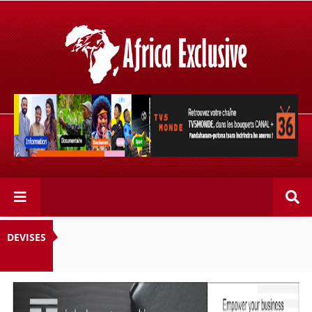
Retrouvez votre chaîne @TV5MONDE, dans les bouquets
CANAL+ 36 . Fandaharam-potoana tsara indrindra ho
anareo!
DEVISES