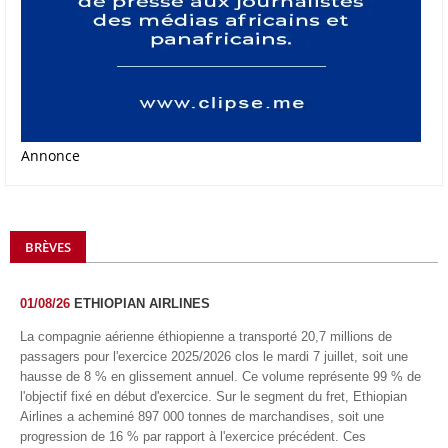
Annonce
BRÈVES
01/08/26
ETHIOPIAN AIRLINES
La compagnie aérienne éthiopienne a transporté 20,7 millions de
passagers pour l'exercice 2025/2026 clos le mardi 7 juillet, soit une
hausse de 8 % en glissement annuel. Ce volume représente 99 % de
l'objectif fixé en début d'exercice. Sur le segment du fret, Ethiopian
Airlines a acheminé 897 000 tonnes de marchandises, soit une
progression de 16 % par rapport à l'exercice précédent. Ces