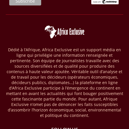
28/03/26
AFRIQUE - MOBILE MONEY
Selon le rapport publié par l’Association mondiale des opérateurs de
téléphonie mobile (GSMA), près de 1432 milliards USD ont transité
par les comptes de mobile money en Afrique au cours de l'année
2025, en hausse d'environ 27 % par rapport à 2024. Le rapport intitulé
« The State of the Industry Report on Mobile Money 2026 » précise
que le continent a capté environ 66 % de la valeur des transactions de
Dédié à l’Afrique, Africa Exclusive est un support média en
mobile money réalisées à l’échelle mondiale, qui s’est établie à 2091
ligne qui privilégie une information renseignée et
milliards USD (+23 % par rapport à 2024). L’Afrique a également
pertinente. Son équipe de journalistes travaille avec des
enregistré environ 74 % du nombre de transactions de Mobile money
sources diversifiées et de qualité pour produire des
répertoriées l’an passé dans le monde, avec environ 92 milliards de
contenus à haute valeur ajoutée. Véritable outil d’analyse et
transactions (+16 % par rapport à 2024) sur un total de 125 milliards
de travail pour les décideurs (opérateurs économiques,
dans le monde.
décideurs publics, diplomates…) la plateforme en ligne
d’Africa Exclusive participe à l’émergence du continent en
28/03/26
AFRIQUE - ECONOMIE CREATIVE
mettant en avant les actualités qui font bouger positivement
cette fascinante partie du monde. Pour autant, Afrique
Une rapport publié dernièrement par le Boston Consulting Group, et
Exclusive n’omet pas de dénoncer les faits susceptibles
intitulé « Africa Unleashed: Empowering Women in Creative Industries
d’assombrir l’horizon économique, social, environnemental
», dresse un état des lieux saisissant de l'économie créative africaine
et politique du continent.
à la fois dynamique et structurellement négligé. Ce secteur,
regroupant entre autres, la mode, la musique, le cinéma, le design et
les contenus numériques, représente aujourd'hui environ 59 milliards