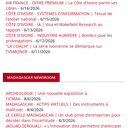
AIR FRANCE - OFFRE PREMIUM | La Côte d'Ivoire parmi ses
18/04/26
ALGERIE - BP
cibles
- 6/16/2026
CÔTE D'IVOIRE - SYSTEMES D'INFORMATION | Tenue de
La multinationale BP signe son retour en Algérie où un permis de
l’atelier national
- 6/15/2026
prospection d’hydrocarbures dans le bassin oriental lui a été attribué
CÔTE D'IVOIRE - IA | Visa et Wakefield Research au
par l’Agence nationale pour la valorisation des ressources en
rapport
- 6/13/2026
hydrocarbures (ALNAFT). L’information rendue publique mercredi 15
CÔTE D'IVOIRE - INDUSTRIE AURIFERE | Bonikro joue les
avril par l’institution, intervient dans le cadre de sa politique de relance
prolongations
- 6/12/2026
de l’exploration. Le périmètre concerné se situe dans une zone de
"LA COACH" | La série ivoirienne se démarque sur
l’est du pays jugée peu explorée malgré son potentiel. BP pourra y
TV5MONDE
- 6/11/2026
lancer ses premières opérations de prospection sur le terrain portant
sur l’acquisition et l’interprétation de données géologiques et
géophysiques.
MADAGASCAR NEWSROOM
18/04/26
OUGANDA - CITIBANK
Les autorités ougandaises ont annoncé avoir mandaté la banque
américaine Citibank pour arranger la mobilisation des financements
ARCHEOLOGIE | Une nouvelle exposition à
nécessaires à la construction du chemin de fer à écartement standard
l'ICMAA
- 8/6/2026
MADAGASCAR - ACTIFS VIRTUELS | Des instruments à
(SGR) qui devrait relier la capitale Kampala à la frontière avec le
maîtriser
- 8/4/2026
Kenya, pour un investissement de 2,7 milliards d'euros (3,19 milliards
LE CERCLE MADAGASCAR | Un club privé d’entreprises pour
de dollars). Selon le secrétaire permanent au ministère ougandais des
décider dans l’incertitude
- 8/3/2026
Finances, Ramathan Ggoobi, lors d’une rencontre entre les ministres
JAOUAD ZEROUALI : « L'innovation doit permettre d'anticiper
des Finances de l'Ouganda, du Kenya et du Rwanda tenue à