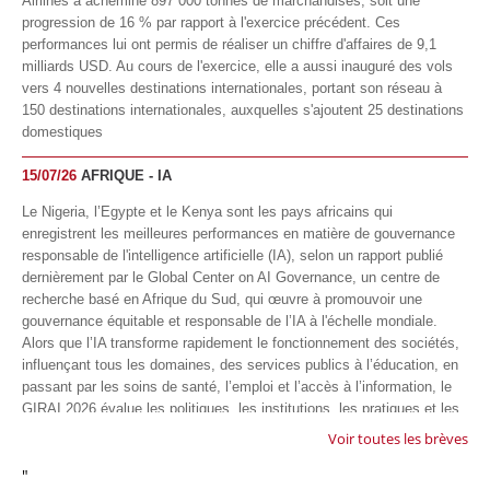
Airlines a acheminé 897 000 tonnes de marchandises, soit une
progression de 16 % par rapport à l'exercice précédent. Ces
performances lui ont permis de réaliser un chiffre d'affaires de 9,1
milliards USD. Au cours de l'exercice, elle a aussi inauguré des vols
vers 4 nouvelles destinations internationales, portant son réseau à
150 destinations internationales, auxquelles s'ajoutent 25 destinations
domestiques
15/07/26
AFRIQUE - IA
Le Nigeria, l’Egypte et le Kenya sont les pays africains qui
enregistrent les meilleures performances en matière de gouvernance
responsable de l'intelligence artificielle (IA), selon un rapport publié
dernièrement par le Global Center on AI Governance, un centre de
recherche basé en Afrique du Sud, qui œuvre à promouvoir une
gouvernance équitable et responsable de l’IA à l'échelle mondiale.
Alors que l’IA transforme rapidement le fonctionnement des sociétés,
influençant tous les domaines, des services publics à l’éducation, en
passant par les soins de santé, l’emploi et l’accès à l’information, le
GIRAI 2026 évalue les politiques, les institutions, les pratiques et les
conditions générales de gouvernance qui favorisent un déploiement
Voir toutes les brèves
éthique, inclusif et respectueux des droits humains de cette
"
technologie.