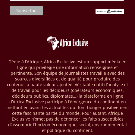
seront placés sous gestion durable.
28/03/26
AFRIQUE - MOBILE MONEY
Selon le rapport publié par l’Association mondiale des opérateurs de
téléphonie mobile (GSMA), près de 1432 milliards USD ont transité
par les comptes de mobile money en Afrique au cours de l'année
2025, en hausse d'environ 27 % par rapport à 2024. Le rapport intitulé
« The State of the Industry Report on Mobile Money 2026 » précise
que le continent a capté environ 66 % de la valeur des transactions de
Dédié à l’Afrique, Africa Exclusive est un support média en
mobile money réalisées à l’échelle mondiale, qui s’est établie à 2091
ligne qui privilégie une information renseignée et
milliards USD (+23 % par rapport à 2024). L’Afrique a également
pertinente. Son équipe de journalistes travaille avec des
enregistré environ 74 % du nombre de transactions de Mobile money
sources diversifiées et de qualité pour produire des
répertoriées l’an passé dans le monde, avec environ 92 milliards de
contenus à haute valeur ajoutée. Véritable outil d’analyse et
transactions (+16 % par rapport à 2024) sur un total de 125 milliards
de travail pour les décideurs (opérateurs économiques,
dans le monde.
décideurs publics, diplomates…) la plateforme en ligne
d’Africa Exclusive participe à l’émergence du continent en
28/03/26
AFRIQUE - ECONOMIE CREATIVE
mettant en avant les actualités qui font bouger positivement
cette fascinante partie du monde. Pour autant, Afrique
Une rapport publié dernièrement par le Boston Consulting Group, et
Exclusive n’omet pas de dénoncer les faits susceptibles
intitulé « Africa Unleashed: Empowering Women in Creative Industries
d’assombrir l’horizon économique, social, environnemental
», dresse un état des lieux saisissant de l'économie créative africaine
et politique du continent.
à la fois dynamique et structurellement négligé. Ce secteur,