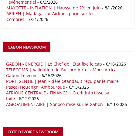
l'événementiel
- 8/3/2026
Le déficit commercial de l’Afrique avec la Chine s’est creusé de 48,27
MAYOTTE - INFLATION | Hausse de 2% en juin
- 8/1/2026
AERIEN | Madagascar Airlines parie sur les
% au cours des quatre premiers mois de 2026 comparativement à la
Comores
- 7/31/2026
même période de 2025 pour s’établir à 36,8 milliards de dollars, en
raison notamment d’une forte hausse des exportations de l’empire du
Milieu vers le continent. Les exportations chinoises vers les pays
africains ont connu une hausse de 28 % entre le 1er janvier et le 30
avril, à 81,82 milliards de dollars. Durant la même période, les
GABON NEWSROOM
importations chinoises en provenance du continent ont atteint 45,02
milliards de dollars, un montant en hausse de 14,5% par rapport aux
quatre premiers mois de 2025.
GABON - ENERGIE | Le Chef de l'Etat fixe le cap
- 6/16/2026
TELECOMS | Validation de l'accord Airtel - Moov Africa
09/05/26
ITALIE - LIBYE
Gabon Télécom
- 6/15/2026
PORT-GENTIL | Jean-Fidèle Otandault reçu par le maire
Les deux pays veulent accélérer leurs projets gaziers communs, afin
Pascal Houangni Ambouroue
- 6/13/2026
de sécuriser davantage les approvisionnements énergétiques en
AFRIQUE CENTRALE - FINANCE | Creditinfo tisse sa
Méditerranée, dans un contexte marqué par des tensions
toile
- 6/12/2026
géopolitiques internationales et des perturbations sur le marché
AGROALIMENTAIRE | Sonoco mise sur le Gabon
- 6/11/2026
mondial du gaz. Réunis à Rome le jeudi 7 mai, la Première ministre
italienne Giorgia Meloni, et le chef du gouvernement libyen
Abdulhamid Dbeibah, ont affiché leur volonté de renforcer la
coopération et les investissements dans le secteur énergétique. Cette
CÔTE D'IVOIRE NEWSROOM
séquence survient alors que Rome cherche à réduire son exposition