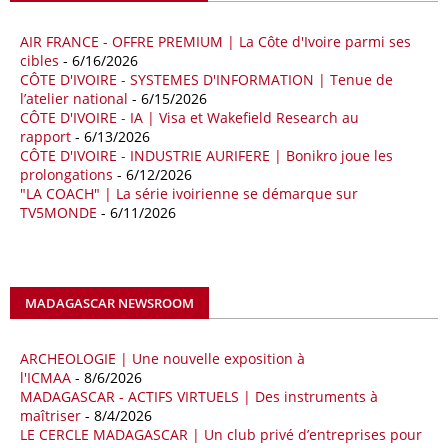
aux chocs affectant les flux mondiaux de l’énergie.
AIR FRANCE - OFFRE PREMIUM | La Côte d'Ivoire parmi ses
18/04/26
ALGERIE - BP
cibles
- 6/16/2026
CÔTE D'IVOIRE - SYSTEMES D'INFORMATION | Tenue de
La multinationale BP signe son retour en Algérie où un permis de
l’atelier national
- 6/15/2026
prospection d’hydrocarbures dans le bassin oriental lui a été attribué
CÔTE D'IVOIRE - IA | Visa et Wakefield Research au
par l’Agence nationale pour la valorisation des ressources en
rapport
- 6/13/2026
hydrocarbures (ALNAFT). L’information rendue publique mercredi 15
CÔTE D'IVOIRE - INDUSTRIE AURIFERE | Bonikro joue les
avril par l’institution, intervient dans le cadre de sa politique de relance
prolongations
- 6/12/2026
de l’exploration. Le périmètre concerné se situe dans une zone de
"LA COACH" | La série ivoirienne se démarque sur
l’est du pays jugée peu explorée malgré son potentiel. BP pourra y
TV5MONDE
- 6/11/2026
lancer ses premières opérations de prospection sur le terrain portant
sur l’acquisition et l’interprétation de données géologiques et
géophysiques.
MADAGASCAR NEWSROOM
18/04/26
OUGANDA - CITIBANK
Les autorités ougandaises ont annoncé avoir mandaté la banque
américaine Citibank pour arranger la mobilisation des financements
ARCHEOLOGIE | Une nouvelle exposition à
nécessaires à la construction du chemin de fer à écartement standard
l'ICMAA
- 8/6/2026
MADAGASCAR - ACTIFS VIRTUELS | Des instruments à
(SGR) qui devrait relier la capitale Kampala à la frontière avec le
maîtriser
- 8/4/2026
Kenya, pour un investissement de 2,7 milliards d'euros (3,19 milliards
LE CERCLE MADAGASCAR | Un club privé d’entreprises pour
de dollars). Selon le secrétaire permanent au ministère ougandais des