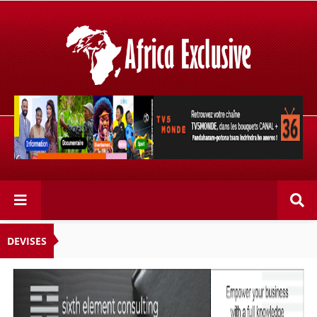
Retrouvez votre chaîne @TV5MONDE, dans les bouquets
CANAL+ 36 . Fandaharam-potoana tsara indrindra ho
anareo!
DEVISES