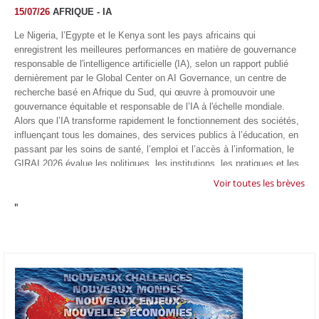
15/07/26
AFRIQUE - IA
Le Nigeria, l’Egypte et le Kenya sont les pays africains qui
enregistrent les meilleures performances en matière de gouvernance
responsable de l'intelligence artificielle (IA), selon un rapport publié
dernièrement par le Global Center on AI Governance, un centre de
recherche basé en Afrique du Sud, qui œuvre à promouvoir une
gouvernance équitable et responsable de l’IA à l'échelle mondiale.
Alors que l’IA transforme rapidement le fonctionnement des sociétés,
influençant tous les domaines, des services publics à l’éducation, en
passant par les soins de santé, l’emploi et l’accès à l’information, le
GIRAI 2026 évalue les politiques, les institutions, les pratiques et les
conditions générales de gouvernance qui favorisent un déploiement
Voir toutes les brèves
éthique, inclusif et respectueux des droits humains de cette
"
technologie.
04/07/26
GOOGLE AFRIQUE
Google va lancer le premier laboratoire d'intelligence artificielle
appliquée d'Afrique à À Accra, au Ghana. L'annonce a été faite
mercredi 1er juillet lors du premier Google Cloud Summit du groupe
américain, qui a également indiqué avoir dépassé son objectif
d'investir un milliard de dollars sur le continent en cinq ans. Baptisée