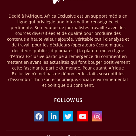
le bloc 95/96 du bassin de Ghadamès, à proximité de la frontière avec
l’Algérie. D’après la NOC, les tests de production sur ce site opéré par
le groupe Sonatrach ont affiché 13 millions de pieds cubes de gaz par
Dédié à l’Afrique, Africa Exclusive est un support média en
jour et 327 barils de condensats.
ligne qui privilégie une information renseignée et
pertinente. Son équipe de journalistes travaille avec des
04/04/26
BASSIN DU CONGO
sources diversifiées et de qualité pour produire des
contenus à haute valeur ajoutée. Véritable outil d’analyse et
La Banque mondiale a approuvé un projet d’envergure visant à
de travail pour les décideurs (opérateurs économiques,
transformer les économies forestières en Afrique centrale. Baptisé «
décideurs publics, diplomates…) la plateforme en ligne
Programme pour des économies forestières durables du Bassin du
d’Africa Exclusive participe à l’émergence du continent en
Congo » (SCBFEP), il mobilise 1,02 milliard $, dont une première
mettant en avant les actualités qui font bouger positivement
phase de 394,83 millions de dollars. C’est ce qu’indique l’institution
cette fascinante partie du monde. Pour autant, Afrique
dans un communiqué publié mercredi 1er avril. Cette première phase
Exclusive n’omet pas de dénoncer les faits susceptibles
vise à améliorer la gestion forestière, renforcer les chaînes de valeur
d’assombrir l’horizon économique, social, environnemental
et créer 220 000 emplois au Cameroun, en République centrafricaine
et politique du continent.
(RCA) et en République du Congo. Près de 8 millions d’hectares
seront placés sous gestion durable.
FOLLOW US
28/03/26
AFRIQUE - MOBILE MONEY
Selon le rapport publié par l’Association mondiale des opérateurs de
téléphonie mobile (GSMA), près de 1432 milliards USD ont transité
par les comptes de mobile money en Afrique au cours de l'année