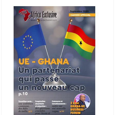
L’Organisation des producteurs de pétrole africains (APPO) va mettre
en place une plateforme numérique destinée à donner la priorité aux
entreprises du continent dans les marchés du secteur énergétique.
Cet outil permettra de recenser les entreprises africaines opérant dans
la chaîne de valeur énergétique et de publier des appels d’offres
ouverts en priorité aux sociétés du continent. Le projet est en phase
finale de développement et devrait aboutir, d’ici fin 2026 ou début
2027, à un bulletin africain des appels d’offres dans le secteur de
l’énergie.
06/06/26
AFRICA FINANCE CORPORATION
Cette semaine, Africa Finance Corporation (AFC) a annoncé avoir
bouclé un prêt syndiqué de 2 milliards de dollars, la plus importante
levée de son histoire. Initialement calibrée à 1,6 milliard, l'opération a
été relevée de 400 millions face à l'afflux des souscriptions de
banques internationales. Plus du tiers des fonds proviennent
d'institutions financières asiatiques, à parts égales avec l'Europe.
L'Asie-Pacifique et l'Europe pèsent chacune 35 % du tour de table,
devant le Moyen-Orient (25 %) et l'Afrique (5 %), selon le communiqué
de l'institution panafricaine, qui compte 48 pays membres.