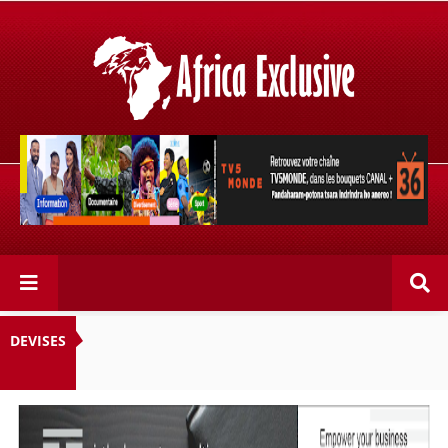
Retrouvez votre chaîne @TV5MONDE, dans les bouquets
CANAL+ 36 . Fandaharam-potoana tsara indrindra ho
anareo!
DEVISES