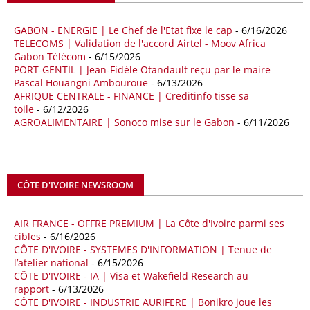
milliards de dollars, un montant en hausse de 14,5% par rapport aux
quatre premiers mois de 2025.
GABON - ENERGIE | Le Chef de l'Etat fixe le cap
- 6/16/2026
TELECOMS | Validation de l'accord Airtel - Moov Africa
09/05/26
ITALIE - LIBYE
Gabon Télécom
- 6/15/2026
PORT-GENTIL | Jean-Fidèle Otandault reçu par le maire
Les deux pays veulent accélérer leurs projets gaziers communs, afin
Pascal Houangni Ambouroue
- 6/13/2026
de sécuriser davantage les approvisionnements énergétiques en
AFRIQUE CENTRALE - FINANCE | Creditinfo tisse sa
Méditerranée, dans un contexte marqué par des tensions
toile
- 6/12/2026
géopolitiques internationales et des perturbations sur le marché
AGROALIMENTAIRE | Sonoco mise sur le Gabon
- 6/11/2026
mondial du gaz. Réunis à Rome le jeudi 7 mai, la Première ministre
italienne Giorgia Meloni, et le chef du gouvernement libyen
Abdulhamid Dbeibah, ont affiché leur volonté de renforcer la
coopération et les investissements dans le secteur énergétique. Cette
CÔTE D'IVOIRE NEWSROOM
séquence survient alors que Rome cherche à réduire son exposition
aux chocs affectant les flux mondiaux de l’énergie.
AIR FRANCE - OFFRE PREMIUM | La Côte d'Ivoire parmi ses
18/04/26
ALGERIE - BP
cibles
- 6/16/2026
CÔTE D'IVOIRE - SYSTEMES D'INFORMATION | Tenue de
La multinationale BP signe son retour en Algérie où un permis de
l’atelier national
- 6/15/2026
prospection d’hydrocarbures dans le bassin oriental lui a été attribué
CÔTE D'IVOIRE - IA | Visa et Wakefield Research au
par l’Agence nationale pour la valorisation des ressources en
rapport
- 6/13/2026
hydrocarbures (ALNAFT). L’information rendue publique mercredi 15
CÔTE D'IVOIRE - INDUSTRIE AURIFERE | Bonikro joue les
avril par l’institution, intervient dans le cadre de sa politique de relance