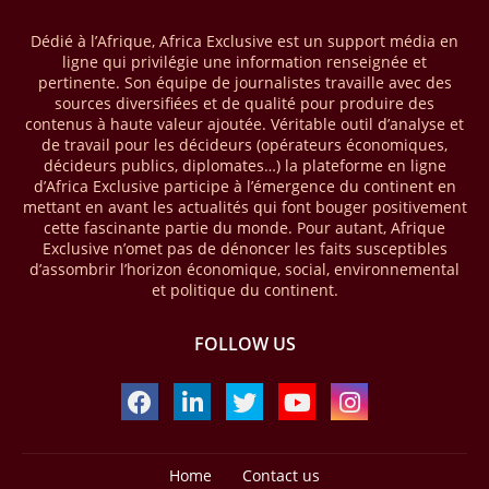
que le continent a capté environ 66 % de la valeur des transactions de
Dédié à l’Afrique, Africa Exclusive est un support média en
mobile money réalisées à l’échelle mondiale, qui s’est établie à 2091
ligne qui privilégie une information renseignée et
milliards USD (+23 % par rapport à 2024). L’Afrique a également
pertinente. Son équipe de journalistes travaille avec des
enregistré environ 74 % du nombre de transactions de Mobile money
sources diversifiées et de qualité pour produire des
répertoriées l’an passé dans le monde, avec environ 92 milliards de
contenus à haute valeur ajoutée. Véritable outil d’analyse et
transactions (+16 % par rapport à 2024) sur un total de 125 milliards
de travail pour les décideurs (opérateurs économiques,
dans le monde.
décideurs publics, diplomates…) la plateforme en ligne
d’Africa Exclusive participe à l’émergence du continent en
28/03/26
AFRIQUE - ECONOMIE CREATIVE
mettant en avant les actualités qui font bouger positivement
cette fascinante partie du monde. Pour autant, Afrique
Une rapport publié dernièrement par le Boston Consulting Group, et
Exclusive n’omet pas de dénoncer les faits susceptibles
intitulé « Africa Unleashed: Empowering Women in Creative Industries
d’assombrir l’horizon économique, social, environnemental
», dresse un état des lieux saisissant de l'économie créative africaine
et politique du continent.
à la fois dynamique et structurellement négligé. Ce secteur,
regroupant entre autres, la mode, la musique, le cinéma, le design et
FOLLOW US
les contenus numériques, représente aujourd'hui environ 59 milliards
USD. Le document, signé par Lisa Ivers et Zineb Sqalli, note qu'il
représente moins de 3 % d'un marché mondial évalué à près de 2000
milliards USD. L'écart est vertigineux, mais il constitue aussi, selon le
BCG, une opportunité. Si l'Afrique parvenait à doubler sa part dans le
marché créatif mondial d'ici 2030 — passant de 3 % à 6 % —, ses
exportations créatives pourraient atteindre 140 à 150 milliards USD,
Home
Contact us