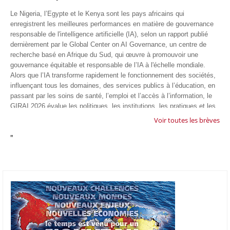
Le Nigeria, l’Egypte et le Kenya sont les pays africains qui
enregistrent les meilleures performances en matière de gouvernance
responsable de l'intelligence artificielle (IA), selon un rapport publié
dernièrement par le Global Center on AI Governance, un centre de
recherche basé en Afrique du Sud, qui œuvre à promouvoir une
gouvernance équitable et responsable de l’IA à l'échelle mondiale.
Alors que l’IA transforme rapidement le fonctionnement des sociétés,
influençant tous les domaines, des services publics à l’éducation, en
passant par les soins de santé, l’emploi et l’accès à l’information, le
GIRAI 2026 évalue les politiques, les institutions, les pratiques et les
conditions générales de gouvernance qui favorisent un déploiement
Voir toutes les brèves
éthique, inclusif et respectueux des droits humains de cette
"
technologie.
04/07/26
GOOGLE AFRIQUE
Google va lancer le premier laboratoire d'intelligence artificielle
appliquée d'Afrique à À Accra, au Ghana. L'annonce a été faite
mercredi 1er juillet lors du premier Google Cloud Summit du groupe
américain, qui a également indiqué avoir dépassé son objectif
d'investir un milliard de dollars sur le continent en cinq ans. Baptisée
Google Africa Applied AI Lab, la structure sera hébergée à l'AI