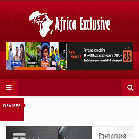
Retrouvez votre chaîne @TV5MONDE, dans les bouquets
CANAL+ 36 . Fandaharam-potoana tsara indrindra ho
anareo!
DEVISES