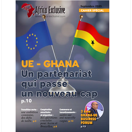
en place une plateforme numérique destinée à donner la priorité aux
entreprises du continent dans les marchés du secteur énergétique.
Cet outil permettra de recenser les entreprises africaines opérant dans
la chaîne de valeur énergétique et de publier des appels d’offres
ouverts en priorité aux sociétés du continent. Le projet est en phase
finale de développement et devrait aboutir, d’ici fin 2026 ou début
2027, à un bulletin africain des appels d’offres dans le secteur de
l’énergie.
06/06/26
AFRICA FINANCE CORPORATION
Cette semaine, Africa Finance Corporation (AFC) a annoncé avoir
bouclé un prêt syndiqué de 2 milliards de dollars, la plus importante
levée de son histoire. Initialement calibrée à 1,6 milliard, l'opération a
été relevée de 400 millions face à l'afflux des souscriptions de
banques internationales. Plus du tiers des fonds proviennent
d'institutions financières asiatiques, à parts égales avec l'Europe.
L'Asie-Pacifique et l'Europe pèsent chacune 35 % du tour de table,
devant le Moyen-Orient (25 %) et l'Afrique (5 %), selon le communiqué
de l'institution panafricaine, qui compte 48 pays membres.
25/05/26
ECHANGES AFRIQUE - UE