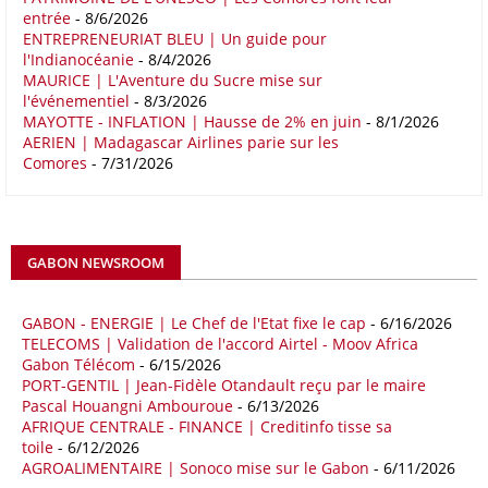
entrée
- 8/6/2026
fondement dans la proximité géographique et des dynamiques socio-
ENTREPRENEURIAT BLEU | Un guide pour
économiques complémentaires.
l'Indianocéanie
- 8/4/2026
MAURICE | L'Aventure du Sucre mise sur
16/05/26
COMMERCE CHINE - AFRIQUE
l'événementiel
- 8/3/2026
Le déficit commercial de l’Afrique avec la Chine s’est creusé de 48,27
MAYOTTE - INFLATION | Hausse de 2% en juin
- 8/1/2026
AERIEN | Madagascar Airlines parie sur les
% au cours des quatre premiers mois de 2026 comparativement à la
Comores
- 7/31/2026
même période de 2025 pour s’établir à 36,8 milliards de dollars, en
raison notamment d’une forte hausse des exportations de l’empire du
Milieu vers le continent. Les exportations chinoises vers les pays
africains ont connu une hausse de 28 % entre le 1er janvier et le 30
avril, à 81,82 milliards de dollars. Durant la même période, les
GABON NEWSROOM
importations chinoises en provenance du continent ont atteint 45,02
milliards de dollars, un montant en hausse de 14,5% par rapport aux
quatre premiers mois de 2025.
GABON - ENERGIE | Le Chef de l'Etat fixe le cap
- 6/16/2026
TELECOMS | Validation de l'accord Airtel - Moov Africa
09/05/26
ITALIE - LIBYE
Gabon Télécom
- 6/15/2026
PORT-GENTIL | Jean-Fidèle Otandault reçu par le maire
Les deux pays veulent accélérer leurs projets gaziers communs, afin
Pascal Houangni Ambouroue
- 6/13/2026
de sécuriser davantage les approvisionnements énergétiques en
AFRIQUE CENTRALE - FINANCE | Creditinfo tisse sa
Méditerranée, dans un contexte marqué par des tensions
toile
- 6/12/2026
géopolitiques internationales et des perturbations sur le marché
AGROALIMENTAIRE | Sonoco mise sur le Gabon
- 6/11/2026
mondial du gaz. Réunis à Rome le jeudi 7 mai, la Première ministre