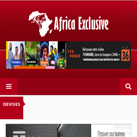
Retrouvez votre chaîne @TV5MONDE, dans les bouquets
CANAL+ 36 . Fandaharam-potoana tsara indrindra ho
anareo!
DEVISES