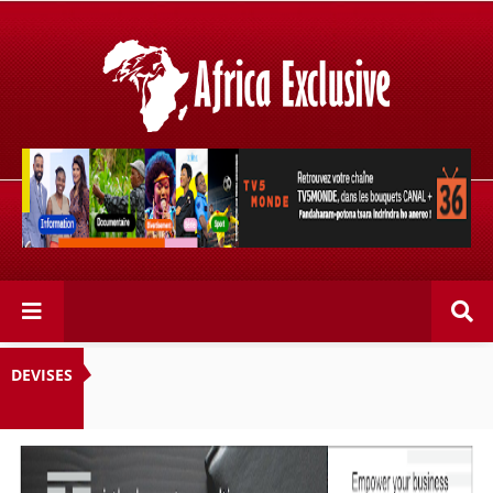
Retrouvez votre chaîne @TV5MONDE, dans les bouquets
CANAL+ 36 . Fandaharam-potoana tsara indrindra ho
anareo!
DEVISES