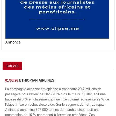
Annonce
BRÈVES
01/08/26
ETHIOPIAN AIRLINES
La compagnie aérienne éthiopienne a transporté 20,7 millions de
passagers pour l'exercice 2025/2026 clos le mardi 7 juillet, soit une
hausse de 8 % en glissement annuel. Ce volume représente 99 % de
l'objectif fixé en début d'exercice. Sur le segment du fret, Ethiopian
Airlines a acheminé 897 000 tonnes de marchandises, soit une
progression de 16 % par rapport à l'exercice précédent. Ces