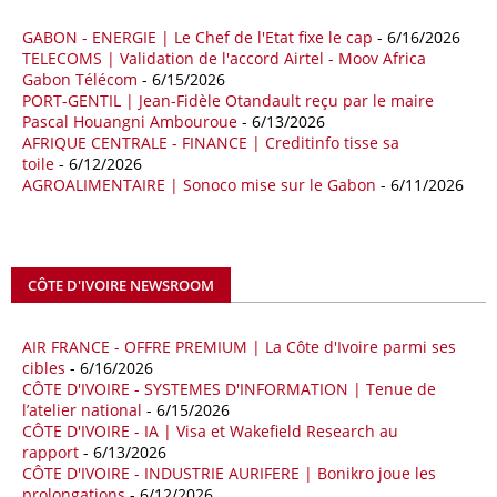
% au cours des quatre premiers mois de 2026 comparativement à la
GABON - ENERGIE | Le Chef de l'Etat fixe le cap
- 6/16/2026
même période de 2025 pour s’établir à 36,8 milliards de dollars, en
TELECOMS | Validation de l'accord Airtel - Moov Africa
raison notamment d’une forte hausse des exportations de l’empire du
Gabon Télécom
- 6/15/2026
Milieu vers le continent. Les exportations chinoises vers les pays
PORT-GENTIL | Jean-Fidèle Otandault reçu par le maire
africains ont connu une hausse de 28 % entre le 1er janvier et le 30
Pascal Houangni Ambouroue
- 6/13/2026
avril, à 81,82 milliards de dollars. Durant la même période, les
AFRIQUE CENTRALE - FINANCE | Creditinfo tisse sa
importations chinoises en provenance du continent ont atteint 45,02
toile
- 6/12/2026
milliards de dollars, un montant en hausse de 14,5% par rapport aux
AGROALIMENTAIRE | Sonoco mise sur le Gabon
- 6/11/2026
quatre premiers mois de 2025.
09/05/26
ITALIE - LIBYE
Les deux pays veulent accélérer leurs projets gaziers communs, afin
CÔTE D'IVOIRE NEWSROOM
de sécuriser davantage les approvisionnements énergétiques en
Méditerranée, dans un contexte marqué par des tensions
AIR FRANCE - OFFRE PREMIUM | La Côte d'Ivoire parmi ses
géopolitiques internationales et des perturbations sur le marché
cibles
- 6/16/2026
mondial du gaz. Réunis à Rome le jeudi 7 mai, la Première ministre
CÔTE D'IVOIRE - SYSTEMES D'INFORMATION | Tenue de
italienne Giorgia Meloni, et le chef du gouvernement libyen
l’atelier national
- 6/15/2026
Abdulhamid Dbeibah, ont affiché leur volonté de renforcer la
CÔTE D'IVOIRE - IA | Visa et Wakefield Research au
coopération et les investissements dans le secteur énergétique. Cette
rapport
- 6/13/2026
séquence survient alors que Rome cherche à réduire son exposition
CÔTE D'IVOIRE - INDUSTRIE AURIFERE | Bonikro joue les
aux chocs affectant les flux mondiaux de l’énergie.
prolongations
- 6/12/2026