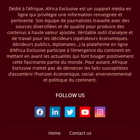
Dédié à l’Afrique, Africa Exclusive est un support média en
28/03/26
AFRIQUE - MOBILE MONEY
ligne qui privilégie une information renseignée et
Selon le rapport publié par l’Association mondiale des opérateurs de
pertinente. Son équipe de journalistes travaille avec des
téléphonie mobile (GSMA), près de 1432 milliards USD ont transité
sources diversifiées et de qualité pour produire des
par les comptes de mobile money en Afrique au cours de l'année
contenus à haute valeur ajoutée. Véritable outil d’analyse et
de travail pour les décideurs (opérateurs économiques,
2025, en hausse d'environ 27 % par rapport à 2024. Le rapport intitulé
décideurs publics, diplomates…) la plateforme en ligne
« The State of the Industry Report on Mobile Money 2026 » précise
d’Africa Exclusive participe à l’émergence du continent en
que le continent a capté environ 66 % de la valeur des transactions de
mettant en avant les actualités qui font bouger positivement
mobile money réalisées à l’échelle mondiale, qui s’est établie à 2091
cette fascinante partie du monde. Pour autant, Afrique
milliards USD (+23 % par rapport à 2024). L’Afrique a également
Exclusive n’omet pas de dénoncer les faits susceptibles
enregistré environ 74 % du nombre de transactions de Mobile money
d’assombrir l’horizon économique, social, environnemental
répertoriées l’an passé dans le monde, avec environ 92 milliards de
et politique du continent.
transactions (+16 % par rapport à 2024) sur un total de 125 milliards
dans le monde.
FOLLOW US
28/03/26
AFRIQUE - ECONOMIE CREATIVE
Une rapport publié dernièrement par le Boston Consulting Group, et
intitulé « Africa Unleashed: Empowering Women in Creative Industries
», dresse un état des lieux saisissant de l'économie créative africaine
à la fois dynamique et structurellement négligé. Ce secteur,
Home
Contact us
regroupant entre autres, la mode, la musique, le cinéma, le design et
Design by -
Blogger Templates
| Distributed by
Free Blogger Templates