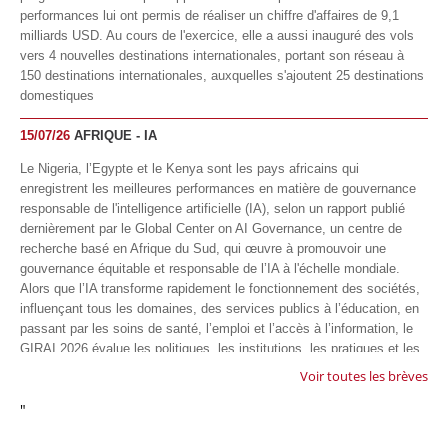
performances lui ont permis de réaliser un chiffre d'affaires de 9,1
milliards USD. Au cours de l'exercice, elle a aussi inauguré des vols
vers 4 nouvelles destinations internationales, portant son réseau à
150 destinations internationales, auxquelles s'ajoutent 25 destinations
domestiques
15/07/26
AFRIQUE - IA
Le Nigeria, l’Egypte et le Kenya sont les pays africains qui
enregistrent les meilleures performances en matière de gouvernance
responsable de l'intelligence artificielle (IA), selon un rapport publié
dernièrement par le Global Center on AI Governance, un centre de
recherche basé en Afrique du Sud, qui œuvre à promouvoir une
gouvernance équitable et responsable de l’IA à l'échelle mondiale.
Alors que l’IA transforme rapidement le fonctionnement des sociétés,
influençant tous les domaines, des services publics à l’éducation, en
passant par les soins de santé, l’emploi et l’accès à l’information, le
GIRAI 2026 évalue les politiques, les institutions, les pratiques et les
conditions générales de gouvernance qui favorisent un déploiement
Voir toutes les brèves
éthique, inclusif et respectueux des droits humains de cette
"
technologie.