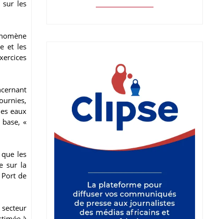
 sur les
hénomène
e et les
xercices
ncernant
ournies,
les eaux
 base, «
 que les
e sur la
 Port de
 secteur
stimée à