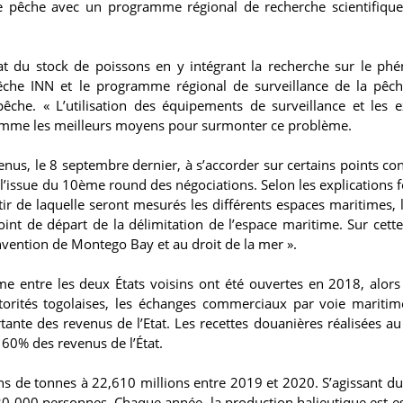
de pêche avec un programme régional de recherche scientifique
tat du stock de poissons en y intégrant la recherche sur le p
 pêche INN et le programme régional de surveillance de la pêch
êche. « L’utilisation des équipements de surveillance et les e
s comme les meilleurs moyens pour surmonter ce problème.
enus, le 8 septembre dernier, à s’accorder sur certains points co
issue du 10ème round des négociations. Selon les explications f
tir de laquelle seront mesurés les différents espaces maritimes, 
oint de départ de la délimitation de l’espace maritime. Sur cette
nvention de Montego Bay et au droit de la mer ».
ime entre les deux États voisins ont été ouvertes en 2018, alors
torités togolaises, les échanges commerciaux par voie maritim
nte des revenus de l’Etat. Les recettes douanières réalisées au
 60% des revenus de l’État.
ons de tonnes à 22,610 millions entre 2019 et 2020. S’agissant du
 20 000 personnes. Chaque année, la production halieutique est e