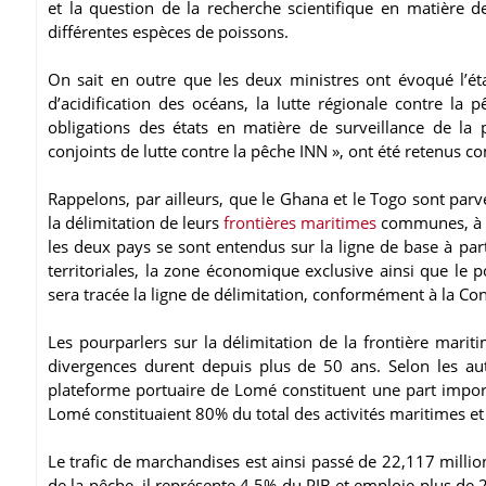
et la question de la recherche scientifique en matière 
différentes espèces de poissons.
On sait en outre que les deux ministres ont évoqué l’é
d’acidification des océans, la lutte régionale contre la
obligations des états en matière de surveillance de la p
conjoints de lutte contre la pêche INN », ont été retenu
Rappelons, par ailleurs, que le Ghana et le Togo sont parv
la délimitation de leurs
frontières maritimes
communes, à l’
les deux pays se sont entendus sur la ligne de base à par
territoriales, la zone économique exclusive ainsi que le p
sera tracée la ligne de délimitation, conformément à la Co
Les pourparlers sur la délimitation de la frontière marit
divergences durent depuis plus de 50 ans. Selon les au
plateforme portuaire de Lomé constituent une part importa
Lomé constituaient 80% du total des activités maritimes et
Le trafic de marchandises est ainsi passé de 22,117 milli
de la pêche, il représente 4,5% du PIB et emploie plus de