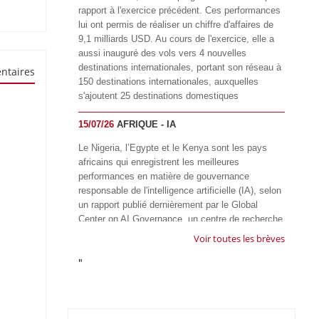
rapport à l'exercice précédent. Ces performances
lui ont permis de réaliser un chiffre d'affaires de
9,1 milliards USD. Au cours de l'exercice, elle a
aussi inauguré des vols vers 4 nouvelles
destinations internationales, portant son réseau à
ntaires
150 destinations internationales, auxquelles
s'ajoutent 25 destinations domestiques
15/07/26
AFRIQUE - IA
Le Nigeria, l’Egypte et le Kenya sont les pays
africains qui enregistrent les meilleures
performances en matière de gouvernance
responsable de l'intelligence artificielle (IA), selon
un rapport publié dernièrement par le Global
Center on AI Governance, un centre de recherche
basé en Afrique du Sud, qui œuvre à promouvoir
Voir toutes les brèves
une gouvernance équitable et responsable de l’IA
"
à l'échelle mondiale. Alors que l’IA transforme
rapidement le fonctionnement des sociétés,
influençant tous les domaines, des services
publics à l’éducation, en passant par les soins de
santé, l’emploi et l’accès à l’information, le GIRAI