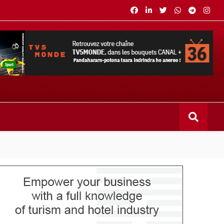
s bouquets CANAL+ 36 . Fandaharam-potoana tsara indrindra