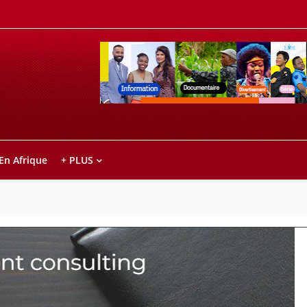
Retrouvez votre chaîne @TV5MONDE, dans le
ho anareo!
 En Afrique
+ PLUS