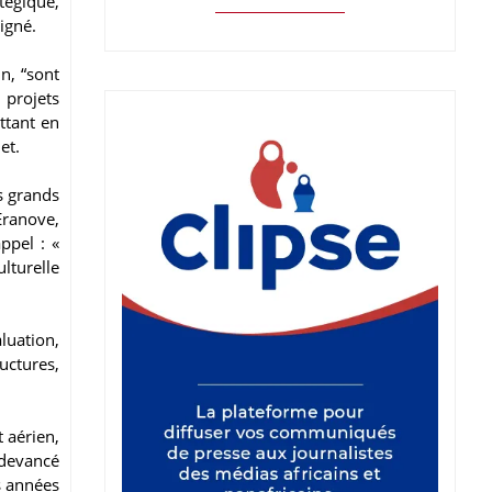
atégique,
ligné.
in, “sont
projets
ettant en
jet.
s grands
Eranove,
ppel : «
lturelle
luation,
uctures,
t aérien,
 devancé
s années