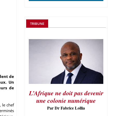
TRIBUNE
ident de
aux. Un
eurs de
L’Afrique ne doit pas devenir
une colonie numérique
 le chef
Par Dr Fabrice Lollia
terminés