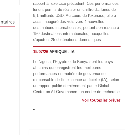
rapport à l'exercice précédent. Ces performances
lui ont permis de réaliser un chiffre d'affaires de
9,1 milliards USD. Au cours de l'exercice, elle a
ntaires
aussi inauguré des vols vers 4 nouvelles
destinations internationales, portant son réseau à
150 destinations internationales, auxquelles
s'ajoutent 25 destinations domestiques
15/07/26
AFRIQUE - IA
Le Nigeria, l’Egypte et le Kenya sont les pays
africains qui enregistrent les meilleures
performances en matière de gouvernance
responsable de l'intelligence artificielle (IA), selon
un rapport publié dernièrement par le Global
Center on AI Governance, un centre de recherche
basé en Afrique du Sud, qui œuvre à promouvoir
Voir toutes les brèves
une gouvernance équitable et responsable de l’IA
"
à l'échelle mondiale. Alors que l’IA transforme
rapidement le fonctionnement des sociétés,
influençant tous les domaines, des services
publics à l’éducation, en passant par les soins de
santé, l’emploi et l’accès à l’information, le GIRAI