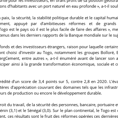
rité pour les investisseurs, en tirant profit de sa position géostr
ons d’habitants avec un port naturel en eau profonde », a-t-il sou
aix, la sécurité, la stabilité politique durable et le capital huma
ement, appuyé par d’ambitieuses réformes et de grands 
Togo est le pays où il est le plus facile de faire des affaires », m
tenus dans les derniers rapports de la Banque mondiale sur le su
fonds et des investisseurs étrangers, raison pour laquelle certain
t choisi d'investir au Togo, notamment les groupes Bolloré, 
rgCement, entre autres », a-t-il énuméré avant de lancer son a
iciper ainsi à la grande transformation économique, sociale et cu
dité d’un score de 3,4 points sur 5, contre 2,8 en 2020. L’éva
itères d’appréciation couvrant des domaines tels que les infrastr
facteurs de production ou encore le développement durable.
it du travail, de la sécurité des personnes, bancaire, portuaire e
nin (3,1) et le Sénégal (3,0). Sur le plan continental, le Togo est
ment, ces résultats sont le fruit des réformes opérées ces dernière