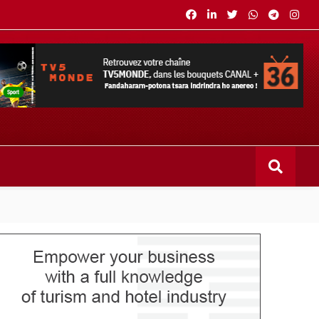
s bouquets CANAL+ 36 . Fandaharam-potoana tsara indrindra