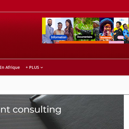
Retrouvez votre chaîne @TV5MONDE, dans le
ho anareo!
 En Afrique
+ PLUS