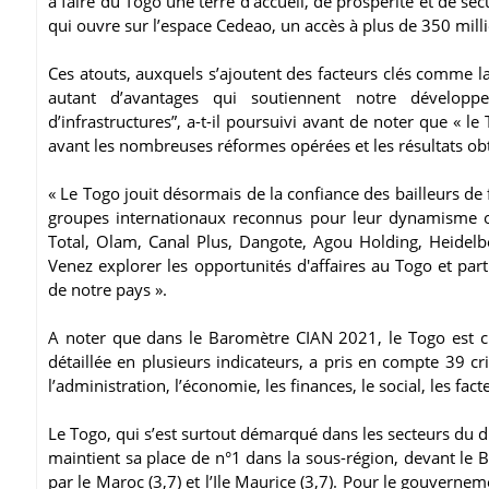
à faire du Togo une terre d’accueil, de prospérité et de sécu
qui ouvre sur l’espace Cedeao, un accès à plus de 350 milli
Ces atouts, auxquels s’ajoutent des facteurs clés comme la p
autant d’avantages qui soutiennent notre développ
d’infrastructures”, a-t-il poursuivi avant de noter que « le 
avant les nombreuses réformes opérées et les résultats ob
« Le Togo jouit désormais de la confiance des bailleurs de 
groupes internationaux reconnus pour leur dynamisme on
Total, Olam, Canal Plus, Dangote, Agou Holding, Heidelbe
Venez explorer les opportunités d'affaires au Togo et part
de notre pays ».
A noter que dans le Baromètre CIAN 2021, le Togo est cré
détaillée en plusieurs indicateurs, a pris en compte 39 cr
l’administration, l’économie, les finances, le social, les 
Le Togo, qui s’est surtout démarqué dans les secteurs du dro
maintient sa place de n°1 dans la sous-région, devant le Bé
par le Maroc (3,7) et l’Ile Maurice (3,7). Pour le gouverne