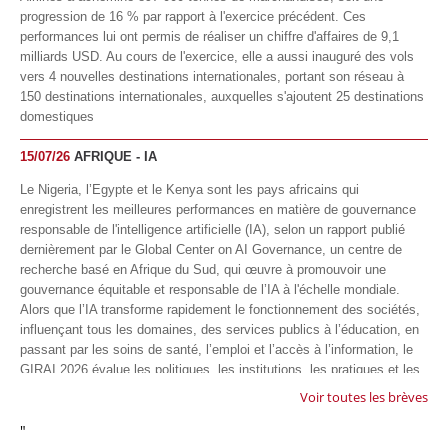
progression de 16 % par rapport à l'exercice précédent. Ces
performances lui ont permis de réaliser un chiffre d'affaires de 9,1
milliards USD. Au cours de l'exercice, elle a aussi inauguré des vols
vers 4 nouvelles destinations internationales, portant son réseau à
150 destinations internationales, auxquelles s'ajoutent 25 destinations
domestiques
15/07/26
AFRIQUE - IA
Le Nigeria, l’Egypte et le Kenya sont les pays africains qui
enregistrent les meilleures performances en matière de gouvernance
responsable de l'intelligence artificielle (IA), selon un rapport publié
dernièrement par le Global Center on AI Governance, un centre de
recherche basé en Afrique du Sud, qui œuvre à promouvoir une
gouvernance équitable et responsable de l’IA à l'échelle mondiale.
Alors que l’IA transforme rapidement le fonctionnement des sociétés,
influençant tous les domaines, des services publics à l’éducation, en
passant par les soins de santé, l’emploi et l’accès à l’information, le
GIRAI 2026 évalue les politiques, les institutions, les pratiques et les
conditions générales de gouvernance qui favorisent un déploiement
Voir toutes les brèves
éthique, inclusif et respectueux des droits humains de cette
"
technologie.