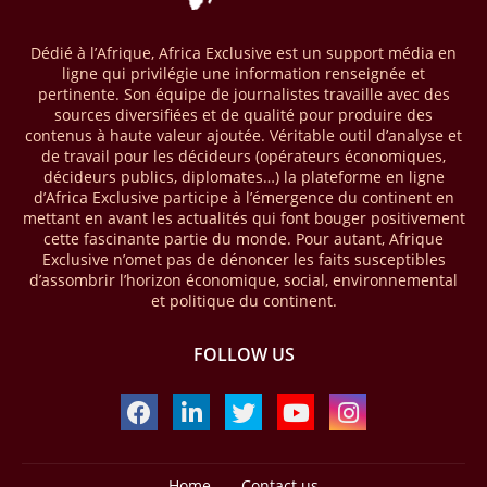
seront placés sous gestion durable.
Dédié à l’Afrique, Africa Exclusive est un support média en
28/03/26
AFRIQUE - MOBILE MONEY
ligne qui privilégie une information renseignée et
Selon le rapport publié par l’Association mondiale des opérateurs de
pertinente. Son équipe de journalistes travaille avec des
téléphonie mobile (GSMA), près de 1432 milliards USD ont transité
sources diversifiées et de qualité pour produire des
par les comptes de mobile money en Afrique au cours de l'année
contenus à haute valeur ajoutée. Véritable outil d’analyse et
de travail pour les décideurs (opérateurs économiques,
2025, en hausse d'environ 27 % par rapport à 2024. Le rapport intitulé
décideurs publics, diplomates…) la plateforme en ligne
« The State of the Industry Report on Mobile Money 2026 » précise
d’Africa Exclusive participe à l’émergence du continent en
que le continent a capté environ 66 % de la valeur des transactions de
mettant en avant les actualités qui font bouger positivement
mobile money réalisées à l’échelle mondiale, qui s’est établie à 2091
cette fascinante partie du monde. Pour autant, Afrique
milliards USD (+23 % par rapport à 2024). L’Afrique a également
Exclusive n’omet pas de dénoncer les faits susceptibles
enregistré environ 74 % du nombre de transactions de Mobile money
d’assombrir l’horizon économique, social, environnemental
répertoriées l’an passé dans le monde, avec environ 92 milliards de
et politique du continent.
transactions (+16 % par rapport à 2024) sur un total de 125 milliards
dans le monde.
FOLLOW US
28/03/26
AFRIQUE - ECONOMIE CREATIVE
Une rapport publié dernièrement par le Boston Consulting Group, et
intitulé « Africa Unleashed: Empowering Women in Creative Industries
», dresse un état des lieux saisissant de l'économie créative africaine
à la fois dynamique et structurellement négligé. Ce secteur,
Home
Contact us