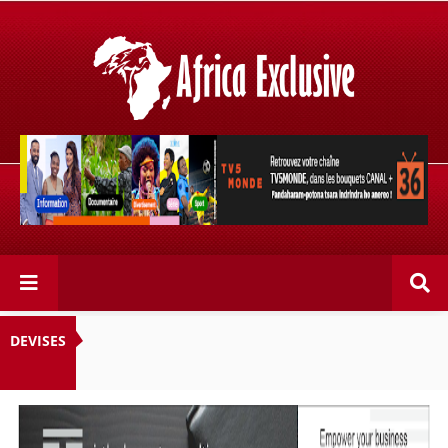
Retrouvez votre chaîne @TV5MONDE, dans les bouquets
CANAL+ 36 . Fandaharam-potoana tsara indrindra ho
anareo!
DEVISES