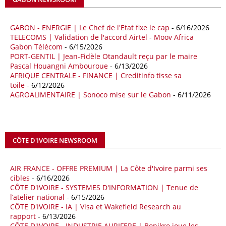
Le déficit commercial de l’Afrique avec la Chine s’est creusé de 48,27
% au cours des quatre premiers mois de 2026 comparativement à la
GABON - ENERGIE | Le Chef de l'Etat fixe le cap
- 6/16/2026
même période de 2025 pour s’établir à 36,8 milliards de dollars, en
TELECOMS | Validation de l'accord Airtel - Moov Africa
raison notamment d’une forte hausse des exportations de l’empire du
Gabon Télécom
- 6/15/2026
Milieu vers le continent. Les exportations chinoises vers les pays
PORT-GENTIL | Jean-Fidèle Otandault reçu par le maire
africains ont connu une hausse de 28 % entre le 1er janvier et le 30
Pascal Houangni Ambouroue
- 6/13/2026
avril, à 81,82 milliards de dollars. Durant la même période, les
AFRIQUE CENTRALE - FINANCE | Creditinfo tisse sa
importations chinoises en provenance du continent ont atteint 45,02
toile
- 6/12/2026
milliards de dollars, un montant en hausse de 14,5% par rapport aux
AGROALIMENTAIRE | Sonoco mise sur le Gabon
- 6/11/2026
quatre premiers mois de 2025.
09/05/26
ITALIE - LIBYE
Les deux pays veulent accélérer leurs projets gaziers communs, afin
CÔTE D'IVOIRE NEWSROOM
de sécuriser davantage les approvisionnements énergétiques en
Méditerranée, dans un contexte marqué par des tensions
AIR FRANCE - OFFRE PREMIUM | La Côte d'Ivoire parmi ses
géopolitiques internationales et des perturbations sur le marché
cibles
- 6/16/2026
mondial du gaz. Réunis à Rome le jeudi 7 mai, la Première ministre
CÔTE D'IVOIRE - SYSTEMES D'INFORMATION | Tenue de
italienne Giorgia Meloni, et le chef du gouvernement libyen
l’atelier national
- 6/15/2026
Abdulhamid Dbeibah, ont affiché leur volonté de renforcer la
CÔTE D'IVOIRE - IA | Visa et Wakefield Research au
coopération et les investissements dans le secteur énergétique. Cette
rapport
- 6/13/2026
séquence survient alors que Rome cherche à réduire son exposition
CÔTE D'IVOIRE - INDUSTRIE AURIFERE | Bonikro joue les