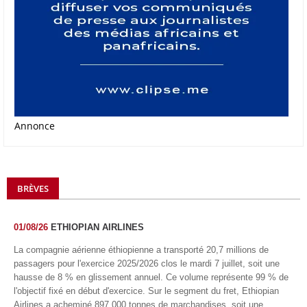
Annonce
BRÈVES
01/08/26
ETHIOPIAN AIRLINES
La compagnie aérienne éthiopienne a transporté 20,7 millions de
passagers pour l'exercice 2025/2026 clos le mardi 7 juillet, soit une
hausse de 8 % en glissement annuel. Ce volume représente 99 % de
l'objectif fixé en début d'exercice. Sur le segment du fret, Ethiopian
Airlines a acheminé 897 000 tonnes de marchandises, soit une