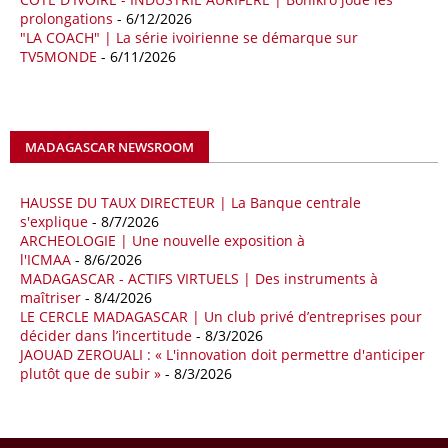
aux chocs affectant les flux mondiaux de l’énergie.
prolongations
- 6/12/2026
"LA COACH" | La série ivoirienne se démarque sur
18/04/26
ALGERIE - BP
TV5MONDE
- 6/11/2026
La multinationale BP signe son retour en Algérie où un permis de
prospection d’hydrocarbures dans le bassin oriental lui a été attribué
par l’Agence nationale pour la valorisation des ressources en
hydrocarbures (ALNAFT). L’information rendue publique mercredi 15
MADAGASCAR NEWSROOM
avril par l’institution, intervient dans le cadre de sa politique de relance
de l’exploration. Le périmètre concerné se situe dans une zone de
l’est du pays jugée peu explorée malgré son potentiel. BP pourra y
HAUSSE DU TAUX DIRECTEUR | La Banque centrale
lancer ses premières opérations de prospection sur le terrain portant
s'explique
- 8/7/2026
sur l’acquisition et l’interprétation de données géologiques et
ARCHEOLOGIE | Une nouvelle exposition à
l'ICMAA
- 8/6/2026
géophysiques.
MADAGASCAR - ACTIFS VIRTUELS | Des instruments à
maîtriser
- 8/4/2026
18/04/26
OUGANDA - CITIBANK
LE CERCLE MADAGASCAR | Un club privé d’entreprises pour
Les autorités ougandaises ont annoncé avoir mandaté la banque
décider dans l’incertitude
- 8/3/2026
américaine Citibank pour arranger la mobilisation des financements
JAOUAD ZEROUALI : « L'innovation doit permettre d'anticiper
nécessaires à la construction du chemin de fer à écartement standard
plutôt que de subir »
- 8/3/2026
(SGR) qui devrait relier la capitale Kampala à la frontière avec le
Kenya, pour un investissement de 2,7 milliards d'euros (3,19 milliards
de dollars). Selon le secrétaire permanent au ministère ougandais des