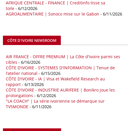
de sécuriser davantage les approvisionnements énergétiques en
AFRIQUE CENTRALE - FINANCE | Creditinfo tisse sa
Méditerranée, dans un contexte marqué par des tensions
toile
- 6/12/2026
géopolitiques internationales et des perturbations sur le marché
AGROALIMENTAIRE | Sonoco mise sur le Gabon
- 6/11/2026
mondial du gaz. Réunis à Rome le jeudi 7 mai, la Première ministre
italienne Giorgia Meloni, et le chef du gouvernement libyen
Abdulhamid Dbeibah, ont affiché leur volonté de renforcer la
coopération et les investissements dans le secteur énergétique. Cette
CÔTE D'IVOIRE NEWSROOM
séquence survient alors que Rome cherche à réduire son exposition
aux chocs affectant les flux mondiaux de l’énergie.
AIR FRANCE - OFFRE PREMIUM | La Côte d'Ivoire parmi ses
18/04/26
ALGERIE - BP
cibles
- 6/16/2026
CÔTE D'IVOIRE - SYSTEMES D'INFORMATION | Tenue de
La multinationale BP signe son retour en Algérie où un permis de
l’atelier national
- 6/15/2026
prospection d’hydrocarbures dans le bassin oriental lui a été attribué
CÔTE D'IVOIRE - IA | Visa et Wakefield Research au
par l’Agence nationale pour la valorisation des ressources en
rapport
- 6/13/2026
hydrocarbures (ALNAFT). L’information rendue publique mercredi 15
CÔTE D'IVOIRE - INDUSTRIE AURIFERE | Bonikro joue les
avril par l’institution, intervient dans le cadre de sa politique de relance
prolongations
- 6/12/2026
de l’exploration. Le périmètre concerné se situe dans une zone de
"LA COACH" | La série ivoirienne se démarque sur
l’est du pays jugée peu explorée malgré son potentiel. BP pourra y
TV5MONDE
- 6/11/2026
lancer ses premières opérations de prospection sur le terrain portant
sur l’acquisition et l’interprétation de données géologiques et
géophysiques.