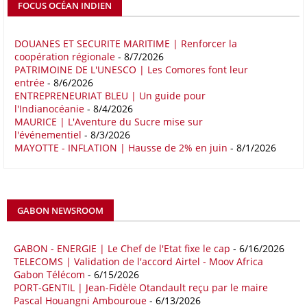
détermine un rapport publié début mai 2026 par le cabinet de conseil
FOCUS OCÉAN INDIEN
Boston Consulting Group (BCG). Intitulé « Strengthening the Africa-
Europe Corridor : Strategic Imperative in a Multipolar World », le
rapport note que les relations entre l'Afrique et l'Europe trouvent leur
DOUANES ET SECURITE MARITIME | Renforcer la
coopération régionale
- 8/7/2026
fondement dans la proximité géographique et des dynamiques socio-
PATRIMOINE DE L'UNESCO | Les Comores font leur
économiques complémentaires.
entrée
- 8/6/2026
ENTREPRENEURIAT BLEU | Un guide pour
16/05/26
COMMERCE CHINE - AFRIQUE
l'Indianocéanie
- 8/4/2026
Le déficit commercial de l’Afrique avec la Chine s’est creusé de 48,27
MAURICE | L'Aventure du Sucre mise sur
l'événementiel
- 8/3/2026
% au cours des quatre premiers mois de 2026 comparativement à la
MAYOTTE - INFLATION | Hausse de 2% en juin
- 8/1/2026
même période de 2025 pour s’établir à 36,8 milliards de dollars, en
raison notamment d’une forte hausse des exportations de l’empire du
Milieu vers le continent. Les exportations chinoises vers les pays
africains ont connu une hausse de 28 % entre le 1er janvier et le 30
avril, à 81,82 milliards de dollars. Durant la même période, les
GABON NEWSROOM
importations chinoises en provenance du continent ont atteint 45,02
milliards de dollars, un montant en hausse de 14,5% par rapport aux
quatre premiers mois de 2025.
GABON - ENERGIE | Le Chef de l'Etat fixe le cap
- 6/16/2026
TELECOMS | Validation de l'accord Airtel - Moov Africa
09/05/26
ITALIE - LIBYE
Gabon Télécom
- 6/15/2026
PORT-GENTIL | Jean-Fidèle Otandault reçu par le maire
Les deux pays veulent accélérer leurs projets gaziers communs, afin
Pascal Houangni Ambouroue
- 6/13/2026