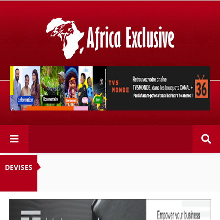
Retrouvez votre chaîne @TV5MONDE, dans les bouquets
CANAL+ 36 . Fandaharam-potoana tsara indrindra ho
anareo!
DEVISES