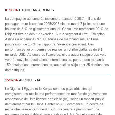
01/08/26
ETHIOPIAN AIRLINES
La compagnie aérienne éthiopienne a transporté 20,7 millions de
passagers pour l'exercice 2025/2026 clos le mardi 7 juillet, soit une
hausse de 8 % en glissement annuel. Ce volume représente 99 % de
l'objectif fixé en début d'exercice. Sur le segment du fret, Ethiopian
Airlines a acheminé 897 000 tonnes de marchandises, soit une
progression de 16 % par rapport à l'exercice précédent. Ces
performances lui ont permis de réaliser un chiffre d'affaires de 9,1
milliards USD. Au cours de l'exercice, elle a aussi inauguré des vols
vers 4 nouvelles destinations internationales, portant son réseau à
150 destinations internationales, auxquelles s'ajoutent 25 destinations
domestiques
15/07/26
AFRIQUE - IA
Le Nigeria, l’Egypte et le Kenya sont les pays africains qui
enregistrent les meilleures performances en matière de gouvernance
responsable de l'intelligence artificielle (IA), selon un rapport publié
dernièrement par le Global Center on AI Governance, un centre de
recherche basé en Afrique du Sud, qui œuvre à promouvoir une
gouvernance équitable et responsable de l’IA à l'échelle mondiale.