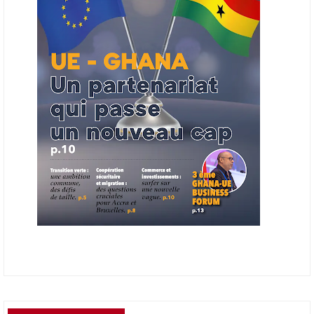
2027, à un bulletin africain des appels d’offres dans le secteur de
l’énergie.
06/06/26
AFRICA FINANCE CORPORATION
Cette semaine, Africa Finance Corporation (AFC) a annoncé avoir
bouclé un prêt syndiqué de 2 milliards de dollars, la plus importante
levée de son histoire. Initialement calibrée à 1,6 milliard, l'opération a
été relevée de 400 millions face à l'afflux des souscriptions de
banques internationales. Plus du tiers des fonds proviennent
d'institutions financières asiatiques, à parts égales avec l'Europe.
L'Asie-Pacifique et l'Europe pèsent chacune 35 % du tour de table,
devant le Moyen-Orient (25 %) et l'Afrique (5 %), selon le communiqué
de l'institution panafricaine, qui compte 48 pays membres.
25/05/26
ECHANGES AFRIQUE - UE
Les échanges entre l’Afrique et l’Europe pourraient quasiment
atteindre 1 000 milliards USD d’ici dix ans contre 545 milliards en
2024, si les deux continents passent d’une logique de commerce
bilatéral à une logique de « co-production », en se concentrant sur
quelques chaînes de valeur à fort potentiel où produire ensemble leur
permettrait d’être compétitifs à l’échelle mondiale. C'est ce que