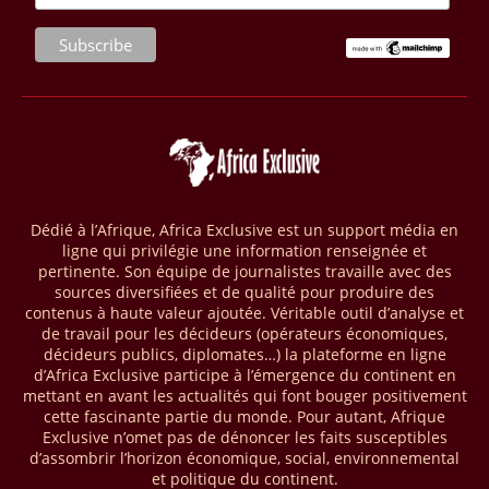
seront placés sous gestion durable.
28/03/26
AFRIQUE - MOBILE MONEY
Selon le rapport publié par l’Association mondiale des opérateurs de
téléphonie mobile (GSMA), près de 1432 milliards USD ont transité
par les comptes de mobile money en Afrique au cours de l'année
2025, en hausse d'environ 27 % par rapport à 2024. Le rapport intitulé
« The State of the Industry Report on Mobile Money 2026 » précise
que le continent a capté environ 66 % de la valeur des transactions de
Dédié à l’Afrique, Africa Exclusive est un support média en
mobile money réalisées à l’échelle mondiale, qui s’est établie à 2091
ligne qui privilégie une information renseignée et
milliards USD (+23 % par rapport à 2024). L’Afrique a également
pertinente. Son équipe de journalistes travaille avec des
enregistré environ 74 % du nombre de transactions de Mobile money
sources diversifiées et de qualité pour produire des
répertoriées l’an passé dans le monde, avec environ 92 milliards de
contenus à haute valeur ajoutée. Véritable outil d’analyse et
transactions (+16 % par rapport à 2024) sur un total de 125 milliards
de travail pour les décideurs (opérateurs économiques,
dans le monde.
décideurs publics, diplomates…) la plateforme en ligne
d’Africa Exclusive participe à l’émergence du continent en
28/03/26
AFRIQUE - ECONOMIE CREATIVE
mettant en avant les actualités qui font bouger positivement
cette fascinante partie du monde. Pour autant, Afrique
Une rapport publié dernièrement par le Boston Consulting Group, et
Exclusive n’omet pas de dénoncer les faits susceptibles
intitulé « Africa Unleashed: Empowering Women in Creative Industries
d’assombrir l’horizon économique, social, environnemental
», dresse un état des lieux saisissant de l'économie créative africaine
et politique du continent.
à la fois dynamique et structurellement négligé. Ce secteur,