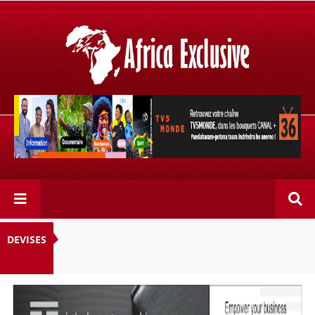
Retrouvez votre chaîne @TV5MONDE, dans les bouquets
CANAL+ 36 . Fandaharam-potoana tsara indrindra ho
anareo!
DEVISES