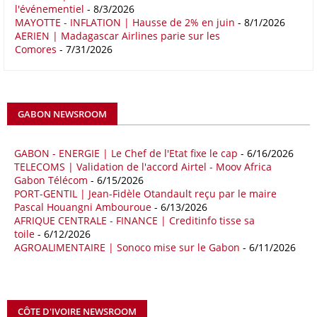
l'événementiel
- 8/3/2026
Le déficit commercial de l’Afrique avec la Chine s’est creusé de 48,27
MAYOTTE - INFLATION | Hausse de 2% en juin
- 8/1/2026
AERIEN | Madagascar Airlines parie sur les
% au cours des quatre premiers mois de 2026 comparativement à la
Comores
- 7/31/2026
même période de 2025 pour s’établir à 36,8 milliards de dollars, en
raison notamment d’une forte hausse des exportations de l’empire du
Milieu vers le continent. Les exportations chinoises vers les pays
africains ont connu une hausse de 28 % entre le 1er janvier et le 30
avril, à 81,82 milliards de dollars. Durant la même période, les
GABON NEWSROOM
importations chinoises en provenance du continent ont atteint 45,02
milliards de dollars, un montant en hausse de 14,5% par rapport aux
quatre premiers mois de 2025.
GABON - ENERGIE | Le Chef de l'Etat fixe le cap
- 6/16/2026
TELECOMS | Validation de l'accord Airtel - Moov Africa
09/05/26
ITALIE - LIBYE
Gabon Télécom
- 6/15/2026
PORT-GENTIL | Jean-Fidèle Otandault reçu par le maire
Les deux pays veulent accélérer leurs projets gaziers communs, afin
Pascal Houangni Ambouroue
- 6/13/2026
de sécuriser davantage les approvisionnements énergétiques en
AFRIQUE CENTRALE - FINANCE | Creditinfo tisse sa
Méditerranée, dans un contexte marqué par des tensions
toile
- 6/12/2026
géopolitiques internationales et des perturbations sur le marché
AGROALIMENTAIRE | Sonoco mise sur le Gabon
- 6/11/2026
mondial du gaz. Réunis à Rome le jeudi 7 mai, la Première ministre
italienne Giorgia Meloni, et le chef du gouvernement libyen
Abdulhamid Dbeibah, ont affiché leur volonté de renforcer la
coopération et les investissements dans le secteur énergétique. Cette
CÔTE D'IVOIRE NEWSROOM
séquence survient alors que Rome cherche à réduire son exposition