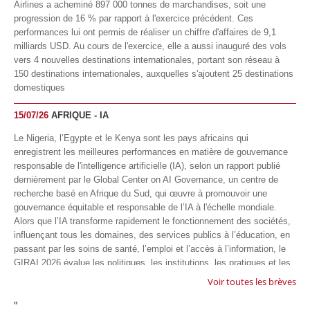
Airlines a acheminé 897 000 tonnes de marchandises, soit une
progression de 16 % par rapport à l'exercice précédent. Ces
performances lui ont permis de réaliser un chiffre d'affaires de 9,1
milliards USD. Au cours de l'exercice, elle a aussi inauguré des vols
vers 4 nouvelles destinations internationales, portant son réseau à
150 destinations internationales, auxquelles s'ajoutent 25 destinations
domestiques
15/07/26
AFRIQUE - IA
Le Nigeria, l’Egypte et le Kenya sont les pays africains qui
enregistrent les meilleures performances en matière de gouvernance
responsable de l'intelligence artificielle (IA), selon un rapport publié
dernièrement par le Global Center on AI Governance, un centre de
recherche basé en Afrique du Sud, qui œuvre à promouvoir une
gouvernance équitable et responsable de l’IA à l'échelle mondiale.
Alors que l’IA transforme rapidement le fonctionnement des sociétés,
influençant tous les domaines, des services publics à l’éducation, en
passant par les soins de santé, l’emploi et l’accès à l’information, le
GIRAI 2026 évalue les politiques, les institutions, les pratiques et les
conditions générales de gouvernance qui favorisent un déploiement
Voir toutes les brèves
éthique, inclusif et respectueux des droits humains de cette
"
technologie.