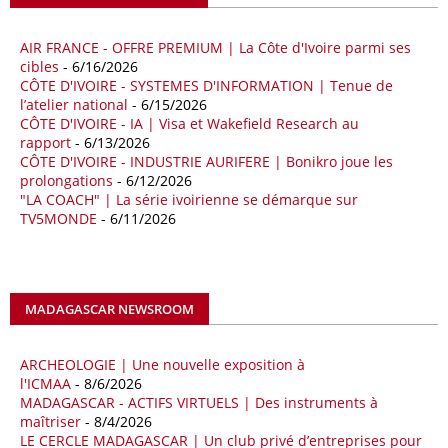
aux chocs affectant les flux mondiaux de l’énergie.
AIR FRANCE - OFFRE PREMIUM | La Côte d'Ivoire parmi ses
18/04/26
ALGERIE - BP
cibles
- 6/16/2026
CÔTE D'IVOIRE - SYSTEMES D'INFORMATION | Tenue de
La multinationale BP signe son retour en Algérie où un permis de
l’atelier national
- 6/15/2026
prospection d’hydrocarbures dans le bassin oriental lui a été attribué
CÔTE D'IVOIRE - IA | Visa et Wakefield Research au
par l’Agence nationale pour la valorisation des ressources en
rapport
- 6/13/2026
hydrocarbures (ALNAFT). L’information rendue publique mercredi 15
CÔTE D'IVOIRE - INDUSTRIE AURIFERE | Bonikro joue les
avril par l’institution, intervient dans le cadre de sa politique de relance
prolongations
- 6/12/2026
de l’exploration. Le périmètre concerné se situe dans une zone de
"LA COACH" | La série ivoirienne se démarque sur
l’est du pays jugée peu explorée malgré son potentiel. BP pourra y
TV5MONDE
- 6/11/2026
lancer ses premières opérations de prospection sur le terrain portant
sur l’acquisition et l’interprétation de données géologiques et
géophysiques.
MADAGASCAR NEWSROOM
18/04/26
OUGANDA - CITIBANK
Les autorités ougandaises ont annoncé avoir mandaté la banque
américaine Citibank pour arranger la mobilisation des financements
ARCHEOLOGIE | Une nouvelle exposition à
nécessaires à la construction du chemin de fer à écartement standard
l'ICMAA
- 8/6/2026
MADAGASCAR - ACTIFS VIRTUELS | Des instruments à
(SGR) qui devrait relier la capitale Kampala à la frontière avec le
maîtriser
- 8/4/2026
Kenya, pour un investissement de 2,7 milliards d'euros (3,19 milliards
LE CERCLE MADAGASCAR | Un club privé d’entreprises pour
de dollars). Selon le secrétaire permanent au ministère ougandais des