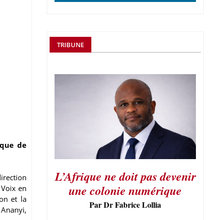
TRIBUNE
ique de
L’Afrique ne doit pas devenir
irection
une colonie numérique
 Voix en
on et la
Par Dr Fabrice Lollia
 Ananyi,