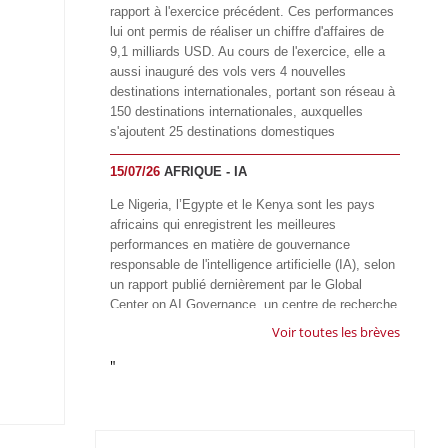
rapport à l'exercice précédent. Ces performances
lui ont permis de réaliser un chiffre d'affaires de
9,1 milliards USD. Au cours de l'exercice, elle a
aussi inauguré des vols vers 4 nouvelles
destinations internationales, portant son réseau à
150 destinations internationales, auxquelles
s'ajoutent 25 destinations domestiques
15/07/26
AFRIQUE - IA
Le Nigeria, l’Egypte et le Kenya sont les pays
africains qui enregistrent les meilleures
performances en matière de gouvernance
responsable de l'intelligence artificielle (IA), selon
un rapport publié dernièrement par le Global
Center on AI Governance, un centre de recherche
basé en Afrique du Sud, qui œuvre à promouvoir
Voir toutes les brèves
une gouvernance équitable et responsable de l’IA
"
à l'échelle mondiale. Alors que l’IA transforme
rapidement le fonctionnement des sociétés,
influençant tous les domaines, des services
publics à l’éducation, en passant par les soins de
santé, l’emploi et l’accès à l’information, le GIRAI