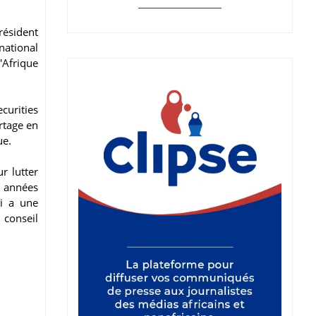
résident
national
'Afrique
curities
rtage en
ue.
r lutter
s années
ti a une
 conseil