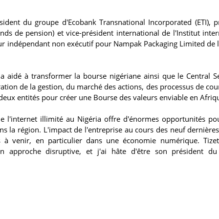
ident du groupe d'Ecobank Transnational Incorporated (ETI), p
 de pension) et vice-président international de l'Institut inter
ur indépendant non exécutif pour Nampak Packaging Limited de l
 aidé à transformer la bourse nigériane ainsi que le Central Se
uration de la gestion, du marché des actions, des processus de cou
 deux entités pour créer une Bourse des valeurs enviable en Afriq
 l'internet illimité au Nigéria offre d'énormes opportunités pou
s la région. L'impact de l'entreprise au cours des neuf dernière
és à venir, en particulier dans une économie numérique. Tize
 approche disruptive, et j'ai hâte d'être son président du