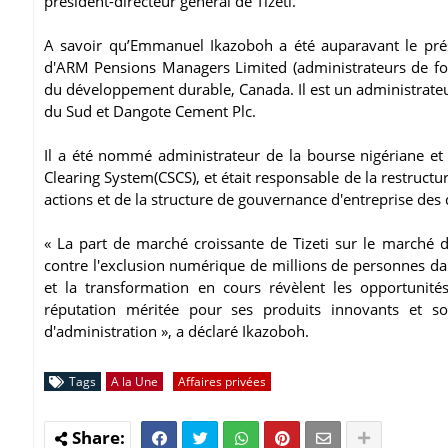
président-directeur général de Tizeti.
A savoir qu’Emmanuel Ikazoboh a été auparavant le prés
d'ARM Pensions Managers Limited (administrateurs de fonds
du développement durable, Canada. Il est un administrate
du Sud et Dangote Cement Plc.
Il a été nommé administrateur de la bourse nigériane et a
Clearing System(CSCS), et était responsable de la restruct
actions et de la structure de gouvernance d'entreprise des
« La part de marché croissante de Tizeti sur le marché de
contre l'exclusion numérique de millions de personnes dan
et la transformation en cours révèlent les opportunit
réputation méritée pour ses produits innovants et son
d'administration », a déclaré Ikazoboh.
Tags
A la Une
Affaires privées