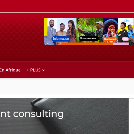
Retrouvez votre chaîne @TV5MONDE, dans le
ho anareo!
 En Afrique
+ PLUS