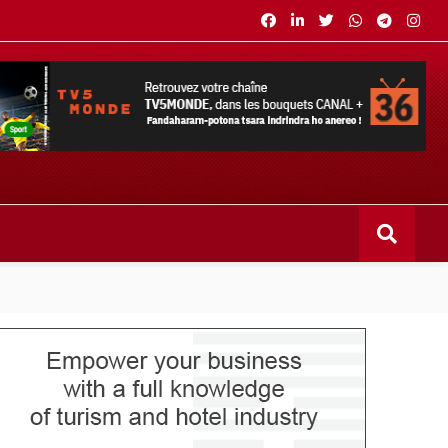
s bouquets CANAL+ 36 . Fandaharam-potoana tsara indrindra