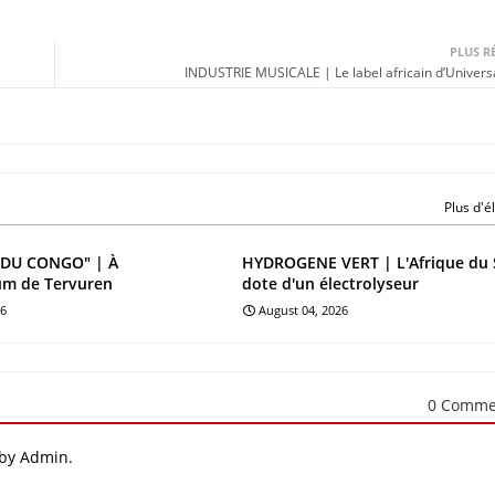
PLUS R
INDUSTRIE MUSICALE | Le label africain d’Univers
Plus d'
DU CONGO" | À
HYDROGENE VERT | L'Afrique du 
um de Tervuren
dote d'un électrolyseur
26
August 04, 2026
0 Comme
 by Admin.