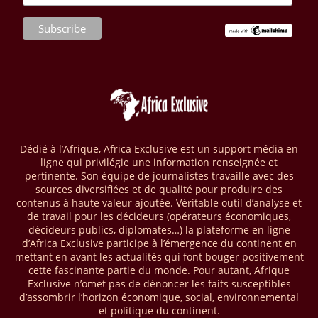
11/04/26
LIBYE - HYDROCARBURES
Plusieurs découvertes de gisements d’hydrocarbures ont été
annoncées en Libye. L’une des plus récentes implique Eni avec deux
nouvelles découvertes gazières dans le pays, cumulant plus de 1000
milliards de pieds cubes. Pour leur part, les compagnies pétrogazières
Eni, Repsol et Sonatrach ont réalisé trois nouvelles découvertes de
pétrole et de gaz, selon la National Oil Corporation (NOC), entreprise
publique en charge du secteur. Dans le détail, la première découverte
gazière a été enregistrée via le puits d’exploration A1-69/02 situé dans
le bloc 95/96 du bassin de Ghadamès, à proximité de la frontière avec
Dédié à l’Afrique, Africa Exclusive est un support média en
l’Algérie. D’après la NOC, les tests de production sur ce site opéré par
ligne qui privilégie une information renseignée et
le groupe Sonatrach ont affiché 13 millions de pieds cubes de gaz par
pertinente. Son équipe de journalistes travaille avec des
jour et 327 barils de condensats.
sources diversifiées et de qualité pour produire des
contenus à haute valeur ajoutée. Véritable outil d’analyse et
04/04/26
BASSIN DU CONGO
de travail pour les décideurs (opérateurs économiques,
décideurs publics, diplomates…) la plateforme en ligne
La Banque mondiale a approuvé un projet d’envergure visant à
d’Africa Exclusive participe à l’émergence du continent en
transformer les économies forestières en Afrique centrale. Baptisé «
mettant en avant les actualités qui font bouger positivement
Programme pour des économies forestières durables du Bassin du
cette fascinante partie du monde. Pour autant, Afrique
Congo » (SCBFEP), il mobilise 1,02 milliard $, dont une première
Exclusive n’omet pas de dénoncer les faits susceptibles
phase de 394,83 millions de dollars. C’est ce qu’indique l’institution
d’assombrir l’horizon économique, social, environnemental
dans un communiqué publié mercredi 1er avril. Cette première phase
et politique du continent.