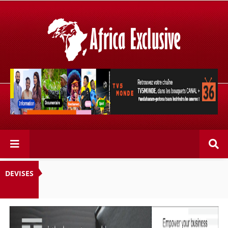
Retrouvez votre chaîne @TV5MONDE, dans les bouquets
CANAL+ 36 . Fandaharam-potoana tsara indrindra ho
anareo!
DEVISES