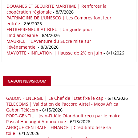
rapport note que les relations entre l'Afrique et l'Europe trouvent leur
DOUANES ET SECURITE MARITIME | Renforcer la
coopération régionale
- 8/7/2026
fondement dans la proximité géographique et des dynamiques socio-
PATRIMOINE DE L'UNESCO | Les Comores font leur
économiques complémentaires.
entrée
- 8/6/2026
ENTREPRENEURIAT BLEU | Un guide pour
16/05/26
COMMERCE CHINE - AFRIQUE
l'Indianocéanie
- 8/4/2026
Le déficit commercial de l’Afrique avec la Chine s’est creusé de 48,27
MAURICE | L'Aventure du Sucre mise sur
l'événementiel
- 8/3/2026
% au cours des quatre premiers mois de 2026 comparativement à la
MAYOTTE - INFLATION | Hausse de 2% en juin
- 8/1/2026
même période de 2025 pour s’établir à 36,8 milliards de dollars, en
raison notamment d’une forte hausse des exportations de l’empire du
Milieu vers le continent. Les exportations chinoises vers les pays
africains ont connu une hausse de 28 % entre le 1er janvier et le 30
avril, à 81,82 milliards de dollars. Durant la même période, les
GABON NEWSROOM
importations chinoises en provenance du continent ont atteint 45,02
milliards de dollars, un montant en hausse de 14,5% par rapport aux
quatre premiers mois de 2025.
GABON - ENERGIE | Le Chef de l'Etat fixe le cap
- 6/16/2026
TELECOMS | Validation de l'accord Airtel - Moov Africa
09/05/26
ITALIE - LIBYE
Gabon Télécom
- 6/15/2026
PORT-GENTIL | Jean-Fidèle Otandault reçu par le maire
Les deux pays veulent accélérer leurs projets gaziers communs, afin
Pascal Houangni Ambouroue
- 6/13/2026
de sécuriser davantage les approvisionnements énergétiques en
AFRIQUE CENTRALE - FINANCE | Creditinfo tisse sa
Méditerranée, dans un contexte marqué par des tensions
toile
- 6/12/2026
géopolitiques internationales et des perturbations sur le marché