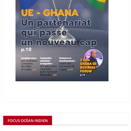
06/06/26
AFRICA FINANCE CORPORATION
Cette semaine, Africa Finance Corporation (AFC) a annoncé avoir
bouclé un prêt syndiqué de 2 milliards de dollars, la plus importante
levée de son histoire. Initialement calibrée à 1,6 milliard, l'opération a
été relevée de 400 millions face à l'afflux des souscriptions de
banques internationales. Plus du tiers des fonds proviennent
d'institutions financières asiatiques, à parts égales avec l'Europe.
L'Asie-Pacifique et l'Europe pèsent chacune 35 % du tour de table,
devant le Moyen-Orient (25 %) et l'Afrique (5 %), selon le communiqué
de l'institution panafricaine, qui compte 48 pays membres.
25/05/26
ECHANGES AFRIQUE - UE
Les échanges entre l’Afrique et l’Europe pourraient quasiment
atteindre 1 000 milliards USD d’ici dix ans contre 545 milliards en
2024, si les deux continents passent d’une logique de commerce
bilatéral à une logique de « co-production », en se concentrant sur
quelques chaînes de valeur à fort potentiel où produire ensemble leur
permettrait d’être compétitifs à l’échelle mondiale. C'est ce que
détermine un rapport publié début mai 2026 par le cabinet de conseil
FOCUS OCÉAN INDIEN
Boston Consulting Group (BCG). Intitulé « Strengthening the Africa-
Europe Corridor : Strategic Imperative in a Multipolar World », le