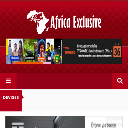
Retrouvez votre chaîne @TV5MONDE, dans les bouquets
CANAL+ 36 . Fandaharam-potoana tsara indrindra ho
anareo!
DEVISES