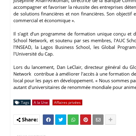
Josephine Anan-Ankomah, directrice de la Banque Commer
accompagner et favoriser la réussite des entreprises dé
de solutions financières et non financières. Son objectif e
commercial et économique ».
Il s’agit d’un programme de formation unique conçu et d
School Network, et soutenu par ses membres, l'AUC School 
l'INSEAD, la Lagos Business School, les Global Progra
l'Université du Cap.
Lors du lancement, Dan LeClair, directeur général du G
Network contribue à améliorer l'accès à une formation de 
local pour les pays en développement. « Nous sommes part
autant d'universitaires de renommée mondiale pour anime
Tags
A la Une
Affaires privées