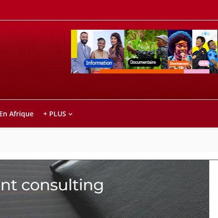
Retrouvez votre chaîne @TV5MONDE, dans le
ho anareo!
 En Afrique
+ PLUS