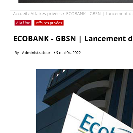
Accueil
Affaires privées
ECOBANK - GBSN | Lancement du 
A la Une
Affaires privées
ECOBANK - GBSN | Lancement du
Administrateur
mai 04, 2022