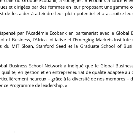
ciale du Groupe Ecobank, a souligné : « Ecobank a lancé Elle
tenues et dirigées par des femmes en leur proposant une gamme 
st de les aider à atteindre leur plein potentiel et à accroître leu
ispensé par l’Académie Ecobank en partenariat avec le Global 
of Business, l’Africa Initiative et l’Emerging Markets Institute 
ms du MIT Sloan, Stanford Seed et la Graduate School of Bus
lobal Business School Network a indiqué que le Global Busines
qualité, en gestion et en entrepreneuriat de qualité adaptée au 
iculièrement heureux – grâce à la diversité de nos membres – d
r ce Programme de leadership. »