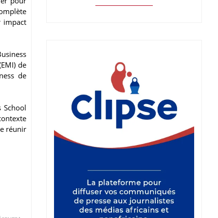
ver pour
complète
r impact
Business
(EMI) de
iness de
s School
contexte
e réunir