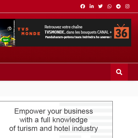
s bouquets CANAL+ 36 . Fandaharam-potoana tsara indrindra