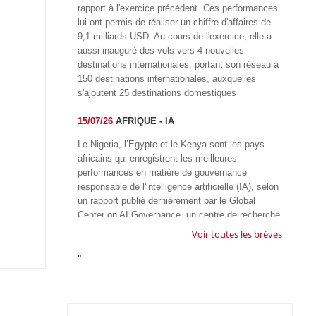
rapport à l'exercice précédent. Ces performances
lui ont permis de réaliser un chiffre d'affaires de
9,1 milliards USD. Au cours de l'exercice, elle a
aussi inauguré des vols vers 4 nouvelles
destinations internationales, portant son réseau à
150 destinations internationales, auxquelles
s'ajoutent 25 destinations domestiques
15/07/26
AFRIQUE - IA
Le Nigeria, l’Egypte et le Kenya sont les pays
africains qui enregistrent les meilleures
performances en matière de gouvernance
responsable de l'intelligence artificielle (IA), selon
un rapport publié dernièrement par le Global
Center on AI Governance, un centre de recherche
basé en Afrique du Sud, qui œuvre à promouvoir
Voir toutes les brèves
une gouvernance équitable et responsable de l’IA
"
à l'échelle mondiale. Alors que l’IA transforme
rapidement le fonctionnement des sociétés,
influençant tous les domaines, des services
publics à l’éducation, en passant par les soins de
santé, l’emploi et l’accès à l’information, le GIRAI