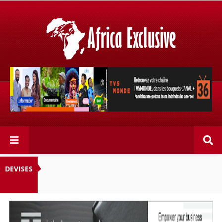
Retrouvez votre chaîne @TV5MONDE, dans les bouquets
CANAL+ 36 . Fandaharam-potoana tsara indrindra ho
anareo!
DEVISES