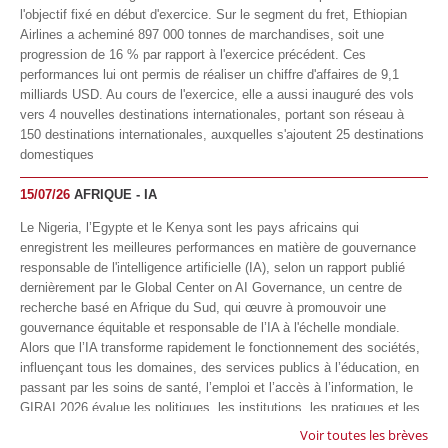
l'objectif fixé en début d'exercice. Sur le segment du fret, Ethiopian
Airlines a acheminé 897 000 tonnes de marchandises, soit une
progression de 16 % par rapport à l'exercice précédent. Ces
performances lui ont permis de réaliser un chiffre d'affaires de 9,1
milliards USD. Au cours de l'exercice, elle a aussi inauguré des vols
vers 4 nouvelles destinations internationales, portant son réseau à
150 destinations internationales, auxquelles s'ajoutent 25 destinations
domestiques
15/07/26
AFRIQUE - IA
Le Nigeria, l’Egypte et le Kenya sont les pays africains qui
enregistrent les meilleures performances en matière de gouvernance
responsable de l'intelligence artificielle (IA), selon un rapport publié
dernièrement par le Global Center on AI Governance, un centre de
recherche basé en Afrique du Sud, qui œuvre à promouvoir une
gouvernance équitable et responsable de l’IA à l'échelle mondiale.
Alors que l’IA transforme rapidement le fonctionnement des sociétés,
influençant tous les domaines, des services publics à l’éducation, en
passant par les soins de santé, l’emploi et l’accès à l’information, le
GIRAI 2026 évalue les politiques, les institutions, les pratiques et les
conditions générales de gouvernance qui favorisent un déploiement
Voir toutes les brèves
éthique, inclusif et respectueux des droits humains de cette