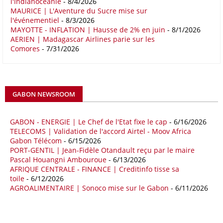
l'Indianocéanie
- 8/4/2026
MAURICE | L'Aventure du Sucre mise sur
16/05/26
COMMERCE CHINE - AFRIQUE
l'événementiel
- 8/3/2026
Le déficit commercial de l’Afrique avec la Chine s’est creusé de 48,27
MAYOTTE - INFLATION | Hausse de 2% en juin
- 8/1/2026
AERIEN | Madagascar Airlines parie sur les
% au cours des quatre premiers mois de 2026 comparativement à la
Comores
- 7/31/2026
même période de 2025 pour s’établir à 36,8 milliards de dollars, en
raison notamment d’une forte hausse des exportations de l’empire du
Milieu vers le continent. Les exportations chinoises vers les pays
africains ont connu une hausse de 28 % entre le 1er janvier et le 30
avril, à 81,82 milliards de dollars. Durant la même période, les
GABON NEWSROOM
importations chinoises en provenance du continent ont atteint 45,02
milliards de dollars, un montant en hausse de 14,5% par rapport aux
quatre premiers mois de 2025.
GABON - ENERGIE | Le Chef de l'Etat fixe le cap
- 6/16/2026
TELECOMS | Validation de l'accord Airtel - Moov Africa
09/05/26
ITALIE - LIBYE
Gabon Télécom
- 6/15/2026
PORT-GENTIL | Jean-Fidèle Otandault reçu par le maire
Les deux pays veulent accélérer leurs projets gaziers communs, afin
Pascal Houangni Ambouroue
- 6/13/2026
de sécuriser davantage les approvisionnements énergétiques en
AFRIQUE CENTRALE - FINANCE | Creditinfo tisse sa
Méditerranée, dans un contexte marqué par des tensions
toile
- 6/12/2026
géopolitiques internationales et des perturbations sur le marché
AGROALIMENTAIRE | Sonoco mise sur le Gabon
- 6/11/2026
mondial du gaz. Réunis à Rome le jeudi 7 mai, la Première ministre
italienne Giorgia Meloni, et le chef du gouvernement libyen
Abdulhamid Dbeibah, ont affiché leur volonté de renforcer la