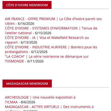
coopération et les investissements dans le secteur énergétique. Cette
CÔTE D'IVOIRE NEWSROOM
séquence survient alors que Rome cherche à réduire son exposition
aux chocs affectant les flux mondiaux de l’énergie.
AIR FRANCE - OFFRE PREMIUM | La Côte d'Ivoire parmi ses
18/04/26
ALGERIE - BP
cibles
- 6/16/2026
CÔTE D'IVOIRE - SYSTEMES D'INFORMATION | Tenue de
La multinationale BP signe son retour en Algérie où un permis de
l’atelier national
- 6/15/2026
prospection d’hydrocarbures dans le bassin oriental lui a été attribué
CÔTE D'IVOIRE - IA | Visa et Wakefield Research au
par l’Agence nationale pour la valorisation des ressources en
rapport
- 6/13/2026
hydrocarbures (ALNAFT). L’information rendue publique mercredi 15
CÔTE D'IVOIRE - INDUSTRIE AURIFERE | Bonikro joue les
avril par l’institution, intervient dans le cadre de sa politique de relance
prolongations
- 6/12/2026
de l’exploration. Le périmètre concerné se situe dans une zone de
"LA COACH" | La série ivoirienne se démarque sur
l’est du pays jugée peu explorée malgré son potentiel. BP pourra y
TV5MONDE
- 6/11/2026
lancer ses premières opérations de prospection sur le terrain portant
sur l’acquisition et l’interprétation de données géologiques et
géophysiques.
MADAGASCAR NEWSROOM
18/04/26
OUGANDA - CITIBANK
Les autorités ougandaises ont annoncé avoir mandaté la banque
américaine Citibank pour arranger la mobilisation des financements
ARCHEOLOGIE | Une nouvelle exposition à
nécessaires à la construction du chemin de fer à écartement standard
l'ICMAA
- 8/6/2026
MADAGASCAR - ACTIFS VIRTUELS | Des instruments à
(SGR) qui devrait relier la capitale Kampala à la frontière avec le