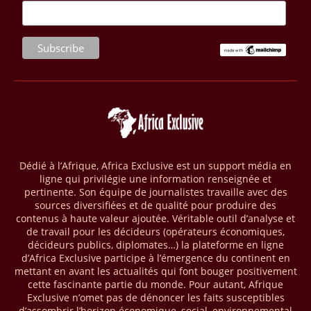
et créer 220 000 emplois au Cameroun, en République centrafricaine
(RCA) et en République du Congo. Près de 8 millions d’hectares
seront placés sous gestion durable.
28/03/26
AFRIQUE - MOBILE MONEY
Selon le rapport publié par l’Association mondiale des opérateurs de
téléphonie mobile (GSMA), près de 1432 milliards USD ont transité
par les comptes de mobile money en Afrique au cours de l'année
2025, en hausse d'environ 27 % par rapport à 2024. Le rapport intitulé
« The State of the Industry Report on Mobile Money 2026 » précise
que le continent a capté environ 66 % de la valeur des transactions de
Dédié à l’Afrique, Africa Exclusive est un support média en
mobile money réalisées à l’échelle mondiale, qui s’est établie à 2091
ligne qui privilégie une information renseignée et
milliards USD (+23 % par rapport à 2024). L’Afrique a également
pertinente. Son équipe de journalistes travaille avec des
enregistré environ 74 % du nombre de transactions de Mobile money
sources diversifiées et de qualité pour produire des
répertoriées l’an passé dans le monde, avec environ 92 milliards de
contenus à haute valeur ajoutée. Véritable outil d’analyse et
transactions (+16 % par rapport à 2024) sur un total de 125 milliards
de travail pour les décideurs (opérateurs économiques,
dans le monde.
décideurs publics, diplomates…) la plateforme en ligne
d’Africa Exclusive participe à l’émergence du continent en
28/03/26
AFRIQUE - ECONOMIE CREATIVE
mettant en avant les actualités qui font bouger positivement
cette fascinante partie du monde. Pour autant, Afrique
Une rapport publié dernièrement par le Boston Consulting Group, et
Exclusive n’omet pas de dénoncer les faits susceptibles
intitulé « Africa Unleashed: Empowering Women in Creative Industries
d’assombrir l’horizon économique, social, environnemental