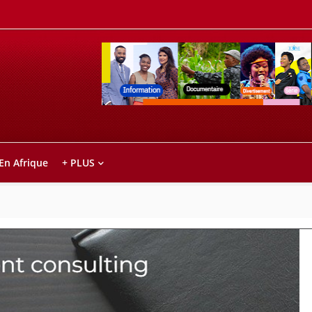
Retrouvez votre chaîne @TV5MONDE, dans le
ho anareo!
 En Afrique
+ PLUS