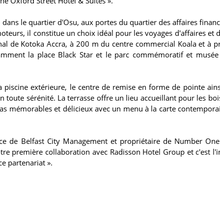
e Oxford Street Hotel & Suites ».
, dans le quartier d'Osu, aux portes du quartier des affaires finan
eurs, il constitue un choix idéal pour les voyages d'affaires et d
onal de Kotoka Accra, à 200 m du centre commercial Koala et à p
 notamment la place Black Star et le parc commémoratif et mus
a piscine extérieure, le centre de remise en forme de pointe ains
n toute sérénité. La terrasse offre un lieu accueillant pour les bo
pas mémorables et délicieux avec un menu à la carte contemporain
e de Belfast City Management et propriétaire de Number One
otre première collaboration avec Radisson Hotel Group et c'est l'i
ce partenariat ».