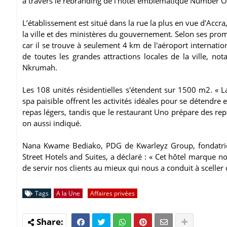
à travers le rebranding de l’hôtel emblématique Number On
L’établissement est situé dans la rue la plus en vue d'Accra
la ville et des ministères du gouvernement. Selon ses promot
car il se trouve à seulement 4 km de l'aéroport internati
de toutes les grandes attractions locales de la ville,
Nkrumah.
Les 108 unités résidentielles s'étendent sur 1500 m2. « L
spa paisible offrent les activités idéales pour se détendre e
repas légers, tandis que le restaurant Uno prépare des re
on aussi indiqué.
Nana Kwame Bediako, PDG de Kwarleyz Group, fondatric
Street Hotels and Suites, a déclaré : « Cet hôtel marque n
de servir nos clients au mieux qui nous a conduit à sceller 
Tags
A la Une
Affaires privées