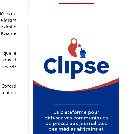
cières de
e loisirs
roximité
ée Kwame
i que le
issons et
 », a-t-
 Oxford
ntention