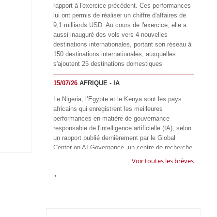
rapport à l'exercice précédent. Ces performances
lui ont permis de réaliser un chiffre d'affaires de
9,1 milliards USD. Au cours de l'exercice, elle a
aussi inauguré des vols vers 4 nouvelles
destinations internationales, portant son réseau à
150 destinations internationales, auxquelles
s'ajoutent 25 destinations domestiques
15/07/26
AFRIQUE - IA
Le Nigeria, l’Egypte et le Kenya sont les pays
africains qui enregistrent les meilleures
performances en matière de gouvernance
responsable de l'intelligence artificielle (IA), selon
un rapport publié dernièrement par le Global
Center on AI Governance, un centre de recherche
basé en Afrique du Sud, qui œuvre à promouvoir
Voir toutes les brèves
une gouvernance équitable et responsable de l’IA
"
à l'échelle mondiale. Alors que l’IA transforme
rapidement le fonctionnement des sociétés,
influençant tous les domaines, des services
publics à l’éducation, en passant par les soins de
santé, l’emploi et l’accès à l’information, le GIRAI