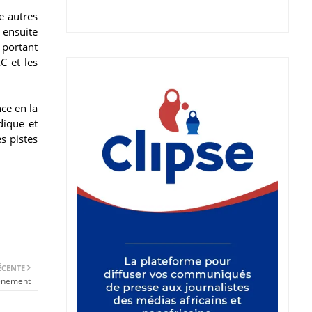
e autres
u ensuite
 portant
C et les
ce en la
dique et
s pistes
ÉCENTE
énement