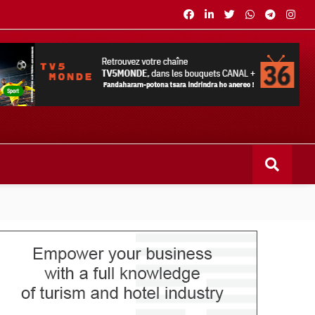
s bouquets CANAL+ 36 . Fandaharam-potoana tsara indrindra