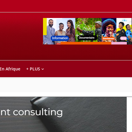
Retrouvez votre chaîne @TV5MONDE, dans le
ho anareo!
 En Afrique
+ PLUS