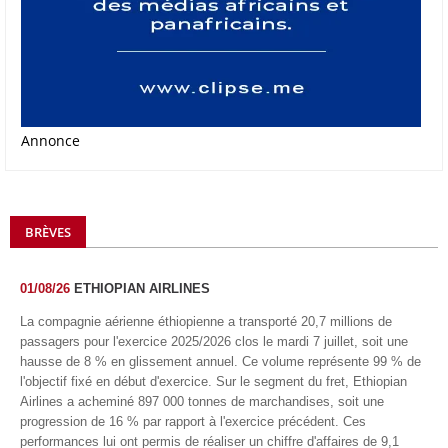
Annonce
BRÈVES
01/08/26
ETHIOPIAN AIRLINES
La compagnie aérienne éthiopienne a transporté 20,7 millions de
passagers pour l'exercice 2025/2026 clos le mardi 7 juillet, soit une
hausse de 8 % en glissement annuel. Ce volume représente 99 % de
l'objectif fixé en début d'exercice. Sur le segment du fret, Ethiopian
Airlines a acheminé 897 000 tonnes de marchandises, soit une
progression de 16 % par rapport à l'exercice précédent. Ces
performances lui ont permis de réaliser un chiffre d'affaires de 9,1