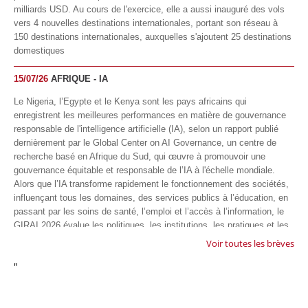
milliards USD. Au cours de l'exercice, elle a aussi inauguré des vols
vers 4 nouvelles destinations internationales, portant son réseau à
150 destinations internationales, auxquelles s'ajoutent 25 destinations
domestiques
15/07/26
AFRIQUE - IA
Le Nigeria, l’Egypte et le Kenya sont les pays africains qui
enregistrent les meilleures performances en matière de gouvernance
responsable de l'intelligence artificielle (IA), selon un rapport publié
dernièrement par le Global Center on AI Governance, un centre de
recherche basé en Afrique du Sud, qui œuvre à promouvoir une
gouvernance équitable et responsable de l’IA à l'échelle mondiale.
Alors que l’IA transforme rapidement le fonctionnement des sociétés,
influençant tous les domaines, des services publics à l’éducation, en
passant par les soins de santé, l’emploi et l’accès à l’information, le
GIRAI 2026 évalue les politiques, les institutions, les pratiques et les
conditions générales de gouvernance qui favorisent un déploiement
Voir toutes les brèves
éthique, inclusif et respectueux des droits humains de cette
"
technologie.
04/07/26
GOOGLE AFRIQUE