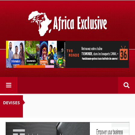
Retrouvez votre chaîne @TV5MONDE, dans les bouquets
CANAL+ 36 . Fandaharam-potoana tsara indrindra ho
anareo!
DEVISES