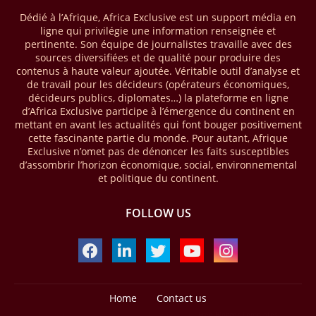
28/03/26
AFRIQUE - MOBILE MONEY
Dédié à l’Afrique, Africa Exclusive est un support média en
Selon le rapport publié par l’Association mondiale des opérateurs de
ligne qui privilégie une information renseignée et
téléphonie mobile (GSMA), près de 1432 milliards USD ont transité
pertinente. Son équipe de journalistes travaille avec des
par les comptes de mobile money en Afrique au cours de l'année
sources diversifiées et de qualité pour produire des
contenus à haute valeur ajoutée. Véritable outil d’analyse et
2025, en hausse d'environ 27 % par rapport à 2024. Le rapport intitulé
de travail pour les décideurs (opérateurs économiques,
« The State of the Industry Report on Mobile Money 2026 » précise
décideurs publics, diplomates…) la plateforme en ligne
que le continent a capté environ 66 % de la valeur des transactions de
d’Africa Exclusive participe à l’émergence du continent en
mobile money réalisées à l’échelle mondiale, qui s’est établie à 2091
mettant en avant les actualités qui font bouger positivement
milliards USD (+23 % par rapport à 2024). L’Afrique a également
cette fascinante partie du monde. Pour autant, Afrique
enregistré environ 74 % du nombre de transactions de Mobile money
Exclusive n’omet pas de dénoncer les faits susceptibles
répertoriées l’an passé dans le monde, avec environ 92 milliards de
d’assombrir l’horizon économique, social, environnemental
transactions (+16 % par rapport à 2024) sur un total de 125 milliards
et politique du continent.
dans le monde.
FOLLOW US
28/03/26
AFRIQUE - ECONOMIE CREATIVE
Une rapport publié dernièrement par le Boston Consulting Group, et
intitulé « Africa Unleashed: Empowering Women in Creative Industries
», dresse un état des lieux saisissant de l'économie créative africaine
à la fois dynamique et structurellement négligé. Ce secteur,
regroupant entre autres, la mode, la musique, le cinéma, le design et
Home
Contact us
les contenus numériques, représente aujourd'hui environ 59 milliards
Design by -
Blogger Templates
| Distributed by
Free Blogger Templates