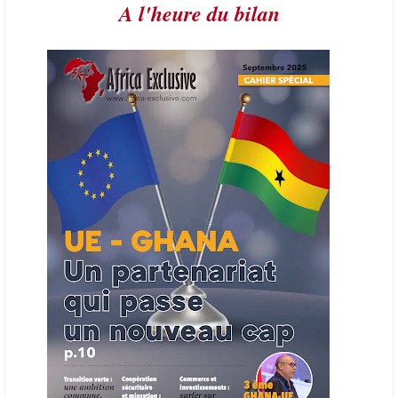
A l'heure du bilan
21/06/26
AFRIQUE - PETROLE
L’Organisation des producteurs de pétrole africains (APPO) va mettre
en place une plateforme numérique destinée à donner la priorité aux
entreprises du continent dans les marchés du secteur énergétique.
Cet outil permettra de recenser les entreprises africaines opérant dans
la chaîne de valeur énergétique et de publier des appels d’offres
ouverts en priorité aux sociétés du continent. Le projet est en phase
finale de développement et devrait aboutir, d’ici fin 2026 ou début
2027, à un bulletin africain des appels d’offres dans le secteur de
l’énergie.
06/06/26
AFRICA FINANCE CORPORATION
Cette semaine, Africa Finance Corporation (AFC) a annoncé avoir
bouclé un prêt syndiqué de 2 milliards de dollars, la plus importante
levée de son histoire. Initialement calibrée à 1,6 milliard, l'opération a
été relevée de 400 millions face à l'afflux des souscriptions de
banques internationales. Plus du tiers des fonds proviennent
d'institutions financières asiatiques, à parts égales avec l'Europe.
L'Asie-Pacifique et l'Europe pèsent chacune 35 % du tour de table,
devant le Moyen-Orient (25 %) et l'Afrique (5 %), selon le communiqué
de l'institution panafricaine, qui compte 48 pays membres.