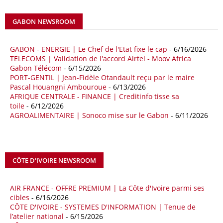
africains ont connu une hausse de 28 % entre le 1er janvier et le 30
avril, à 81,82 milliards de dollars. Durant la même période, les
GABON NEWSROOM
importations chinoises en provenance du continent ont atteint 45,02
milliards de dollars, un montant en hausse de 14,5% par rapport aux
quatre premiers mois de 2025.
GABON - ENERGIE | Le Chef de l'Etat fixe le cap
- 6/16/2026
TELECOMS | Validation de l'accord Airtel - Moov Africa
09/05/26
ITALIE - LIBYE
Gabon Télécom
- 6/15/2026
PORT-GENTIL | Jean-Fidèle Otandault reçu par le maire
Les deux pays veulent accélérer leurs projets gaziers communs, afin
Pascal Houangni Ambouroue
- 6/13/2026
de sécuriser davantage les approvisionnements énergétiques en
AFRIQUE CENTRALE - FINANCE | Creditinfo tisse sa
Méditerranée, dans un contexte marqué par des tensions
toile
- 6/12/2026
géopolitiques internationales et des perturbations sur le marché
AGROALIMENTAIRE | Sonoco mise sur le Gabon
- 6/11/2026
mondial du gaz. Réunis à Rome le jeudi 7 mai, la Première ministre
italienne Giorgia Meloni, et le chef du gouvernement libyen
Abdulhamid Dbeibah, ont affiché leur volonté de renforcer la
coopération et les investissements dans le secteur énergétique. Cette
CÔTE D'IVOIRE NEWSROOM
séquence survient alors que Rome cherche à réduire son exposition
aux chocs affectant les flux mondiaux de l’énergie.
AIR FRANCE - OFFRE PREMIUM | La Côte d'Ivoire parmi ses
18/04/26
ALGERIE - BP
cibles
- 6/16/2026
CÔTE D'IVOIRE - SYSTEMES D'INFORMATION | Tenue de
La multinationale BP signe son retour en Algérie où un permis de
l’atelier national
- 6/15/2026
prospection d’hydrocarbures dans le bassin oriental lui a été attribué