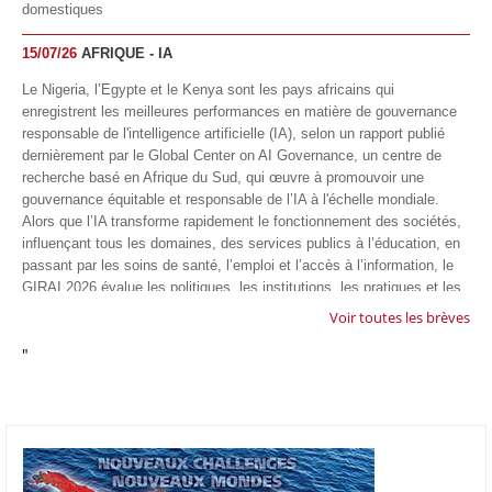
domestiques
15/07/26
AFRIQUE - IA
Le Nigeria, l’Egypte et le Kenya sont les pays africains qui
enregistrent les meilleures performances en matière de gouvernance
responsable de l'intelligence artificielle (IA), selon un rapport publié
dernièrement par le Global Center on AI Governance, un centre de
recherche basé en Afrique du Sud, qui œuvre à promouvoir une
gouvernance équitable et responsable de l’IA à l'échelle mondiale.
Alors que l’IA transforme rapidement le fonctionnement des sociétés,
influençant tous les domaines, des services publics à l’éducation, en
passant par les soins de santé, l’emploi et l’accès à l’information, le
GIRAI 2026 évalue les politiques, les institutions, les pratiques et les
conditions générales de gouvernance qui favorisent un déploiement
Voir toutes les brèves
éthique, inclusif et respectueux des droits humains de cette
"
technologie.
04/07/26
GOOGLE AFRIQUE
Google va lancer le premier laboratoire d'intelligence artificielle
appliquée d'Afrique à À Accra, au Ghana. L'annonce a été faite
mercredi 1er juillet lors du premier Google Cloud Summit du groupe