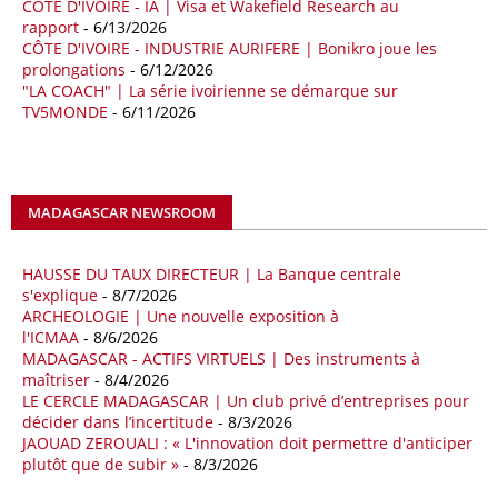
CÔTE D'IVOIRE - IA | Visa et Wakefield Research au
par l’Agence nationale pour la valorisation des ressources en
rapport
- 6/13/2026
hydrocarbures (ALNAFT). L’information rendue publique mercredi 15
CÔTE D'IVOIRE - INDUSTRIE AURIFERE | Bonikro joue les
avril par l’institution, intervient dans le cadre de sa politique de relance
prolongations
- 6/12/2026
de l’exploration. Le périmètre concerné se situe dans une zone de
"LA COACH" | La série ivoirienne se démarque sur
l’est du pays jugée peu explorée malgré son potentiel. BP pourra y
TV5MONDE
- 6/11/2026
lancer ses premières opérations de prospection sur le terrain portant
sur l’acquisition et l’interprétation de données géologiques et
géophysiques.
MADAGASCAR NEWSROOM
18/04/26
OUGANDA - CITIBANK
Les autorités ougandaises ont annoncé avoir mandaté la banque
américaine Citibank pour arranger la mobilisation des financements
HAUSSE DU TAUX DIRECTEUR | La Banque centrale
nécessaires à la construction du chemin de fer à écartement standard
s'explique
- 8/7/2026
ARCHEOLOGIE | Une nouvelle exposition à
(SGR) qui devrait relier la capitale Kampala à la frontière avec le
l'ICMAA
- 8/6/2026
Kenya, pour un investissement de 2,7 milliards d'euros (3,19 milliards
MADAGASCAR - ACTIFS VIRTUELS | Des instruments à
de dollars). Selon le secrétaire permanent au ministère ougandais des
maîtriser
- 8/4/2026
Finances, Ramathan Ggoobi, lors d’une rencontre entre les ministres
LE CERCLE MADAGASCAR | Un club privé d’entreprises pour
des Finances de l'Ouganda, du Kenya et du Rwanda tenue à
décider dans l’incertitude
- 8/3/2026
Washington, en marge des réunions de printemps 2026 du FMI et de
JAOUAD ZEROUALI : « L'innovation doit permettre d'anticiper
la Banque mondiale, des pourparlers avec les institutions de Bretton
plutôt que de subir »
- 8/3/2026
Woods ont aussi été engagés en vue d'obtenir leur soutien pour ce
projet.