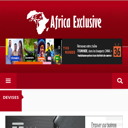
Retrouvez votre chaîne @TV5MONDE, dans les bouquets
CANAL+ 36 . Fandaharam-potoana tsara indrindra ho
anareo!
DEVISES