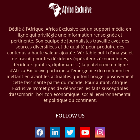
par les comptes de mobile money en Afrique au cours de l'année
2025, en hausse d'environ 27 % par rapport à 2024. Le rapport intitulé
« The State of the Industry Report on Mobile Money 2026 » précise
que le continent a capté environ 66 % de la valeur des transactions de
Dédié à l’Afrique, Africa Exclusive est un support média en
mobile money réalisées à l’échelle mondiale, qui s’est établie à 2091
ligne qui privilégie une information renseignée et
milliards USD (+23 % par rapport à 2024). L’Afrique a également
pertinente. Son équipe de journalistes travaille avec des
enregistré environ 74 % du nombre de transactions de Mobile money
sources diversifiées et de qualité pour produire des
répertoriées l’an passé dans le monde, avec environ 92 milliards de
contenus à haute valeur ajoutée. Véritable outil d’analyse et
transactions (+16 % par rapport à 2024) sur un total de 125 milliards
de travail pour les décideurs (opérateurs économiques,
dans le monde.
décideurs publics, diplomates…) la plateforme en ligne
d’Africa Exclusive participe à l’émergence du continent en
28/03/26
AFRIQUE - ECONOMIE CREATIVE
mettant en avant les actualités qui font bouger positivement
cette fascinante partie du monde. Pour autant, Afrique
Une rapport publié dernièrement par le Boston Consulting Group, et
Exclusive n’omet pas de dénoncer les faits susceptibles
intitulé « Africa Unleashed: Empowering Women in Creative Industries
d’assombrir l’horizon économique, social, environnemental
», dresse un état des lieux saisissant de l'économie créative africaine
et politique du continent.
à la fois dynamique et structurellement négligé. Ce secteur,
regroupant entre autres, la mode, la musique, le cinéma, le design et
FOLLOW US
les contenus numériques, représente aujourd'hui environ 59 milliards
USD. Le document, signé par Lisa Ivers et Zineb Sqalli, note qu'il
représente moins de 3 % d'un marché mondial évalué à près de 2000
milliards USD. L'écart est vertigineux, mais il constitue aussi, selon le
BCG, une opportunité. Si l'Afrique parvenait à doubler sa part dans le