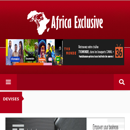
Retrouvez votre chaîne @TV5MONDE, dans les bouquets
CANAL+ 36 . Fandaharam-potoana tsara indrindra ho
anareo!
DEVISES