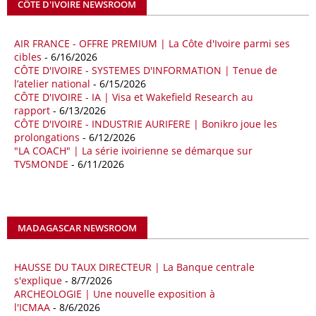
CÔTE D'IVOIRE NEWSROOM
séquence survient alors que Rome cherche à réduire son exposition
aux chocs affectant les flux mondiaux de l’énergie.
AIR FRANCE - OFFRE PREMIUM | La Côte d'Ivoire parmi ses
18/04/26
ALGERIE - BP
cibles
- 6/16/2026
CÔTE D'IVOIRE - SYSTEMES D'INFORMATION | Tenue de
La multinationale BP signe son retour en Algérie où un permis de
l’atelier national
- 6/15/2026
prospection d’hydrocarbures dans le bassin oriental lui a été attribué
CÔTE D'IVOIRE - IA | Visa et Wakefield Research au
par l’Agence nationale pour la valorisation des ressources en
rapport
- 6/13/2026
hydrocarbures (ALNAFT). L’information rendue publique mercredi 15
CÔTE D'IVOIRE - INDUSTRIE AURIFERE | Bonikro joue les
avril par l’institution, intervient dans le cadre de sa politique de relance
prolongations
- 6/12/2026
de l’exploration. Le périmètre concerné se situe dans une zone de
"LA COACH" | La série ivoirienne se démarque sur
l’est du pays jugée peu explorée malgré son potentiel. BP pourra y
TV5MONDE
- 6/11/2026
lancer ses premières opérations de prospection sur le terrain portant
sur l’acquisition et l’interprétation de données géologiques et
géophysiques.
MADAGASCAR NEWSROOM
18/04/26
OUGANDA - CITIBANK
Les autorités ougandaises ont annoncé avoir mandaté la banque
américaine Citibank pour arranger la mobilisation des financements
HAUSSE DU TAUX DIRECTEUR | La Banque centrale
nécessaires à la construction du chemin de fer à écartement standard
s'explique
- 8/7/2026
ARCHEOLOGIE | Une nouvelle exposition à
(SGR) qui devrait relier la capitale Kampala à la frontière avec le
l'ICMAA
- 8/6/2026
Kenya, pour un investissement de 2,7 milliards d'euros (3,19 milliards