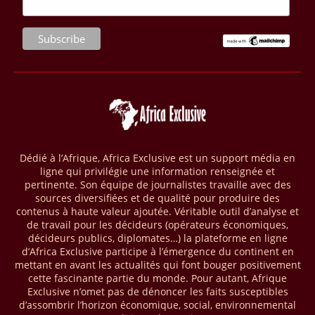
(RCA) et en République du Congo. Près de 8 millions d’hectares
seront placés sous gestion durable.
28/03/26
AFRIQUE - MOBILE MONEY
Selon le rapport publié par l’Association mondiale des opérateurs de
téléphonie mobile (GSMA), près de 1432 milliards USD ont transité
par les comptes de mobile money en Afrique au cours de l'année
2025, en hausse d'environ 27 % par rapport à 2024. Le rapport intitulé
« The State of the Industry Report on Mobile Money 2026 » précise
que le continent a capté environ 66 % de la valeur des transactions de
Dédié à l’Afrique, Africa Exclusive est un support média en
mobile money réalisées à l’échelle mondiale, qui s’est établie à 2091
ligne qui privilégie une information renseignée et
milliards USD (+23 % par rapport à 2024). L’Afrique a également
pertinente. Son équipe de journalistes travaille avec des
enregistré environ 74 % du nombre de transactions de Mobile money
sources diversifiées et de qualité pour produire des
répertoriées l’an passé dans le monde, avec environ 92 milliards de
contenus à haute valeur ajoutée. Véritable outil d’analyse et
transactions (+16 % par rapport à 2024) sur un total de 125 milliards
de travail pour les décideurs (opérateurs économiques,
dans le monde.
décideurs publics, diplomates…) la plateforme en ligne
d’Africa Exclusive participe à l’émergence du continent en
28/03/26
AFRIQUE - ECONOMIE CREATIVE
mettant en avant les actualités qui font bouger positivement
cette fascinante partie du monde. Pour autant, Afrique
Une rapport publié dernièrement par le Boston Consulting Group, et
Exclusive n’omet pas de dénoncer les faits susceptibles
intitulé « Africa Unleashed: Empowering Women in Creative Industries
d’assombrir l’horizon économique, social, environnemental
», dresse un état des lieux saisissant de l'économie créative africaine