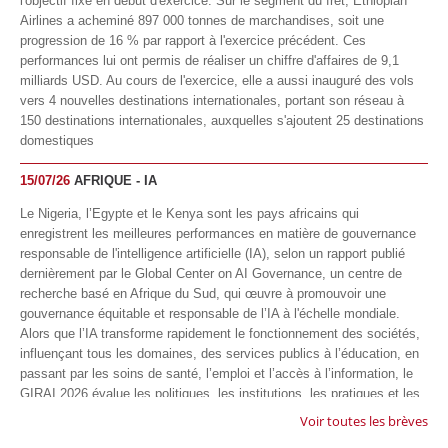
l'objectif fixé en début d'exercice. Sur le segment du fret, Ethiopian
Airlines a acheminé 897 000 tonnes de marchandises, soit une
progression de 16 % par rapport à l'exercice précédent. Ces
performances lui ont permis de réaliser un chiffre d'affaires de 9,1
milliards USD. Au cours de l'exercice, elle a aussi inauguré des vols
vers 4 nouvelles destinations internationales, portant son réseau à
150 destinations internationales, auxquelles s'ajoutent 25 destinations
domestiques
15/07/26
AFRIQUE - IA
Le Nigeria, l’Egypte et le Kenya sont les pays africains qui
enregistrent les meilleures performances en matière de gouvernance
responsable de l'intelligence artificielle (IA), selon un rapport publié
dernièrement par le Global Center on AI Governance, un centre de
recherche basé en Afrique du Sud, qui œuvre à promouvoir une
gouvernance équitable et responsable de l’IA à l'échelle mondiale.
Alors que l’IA transforme rapidement le fonctionnement des sociétés,
influençant tous les domaines, des services publics à l’éducation, en
passant par les soins de santé, l’emploi et l’accès à l’information, le
GIRAI 2026 évalue les politiques, les institutions, les pratiques et les
conditions générales de gouvernance qui favorisent un déploiement
Voir toutes les brèves
éthique, inclusif et respectueux des droits humains de cette