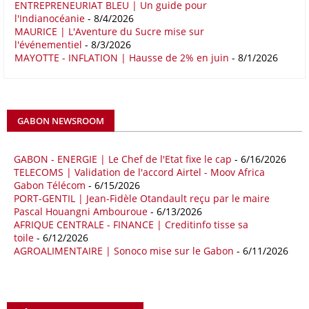
ENTREPRENEURIAT BLEU | Un guide pour
16/05/26
COMMERCE CHINE - AFRIQUE
l'Indianocéanie
- 8/4/2026
Le déficit commercial de l’Afrique avec la Chine s’est creusé de 48,27
MAURICE | L'Aventure du Sucre mise sur
l'événementiel
- 8/3/2026
% au cours des quatre premiers mois de 2026 comparativement à la
MAYOTTE - INFLATION | Hausse de 2% en juin
- 8/1/2026
même période de 2025 pour s’établir à 36,8 milliards de dollars, en
raison notamment d’une forte hausse des exportations de l’empire du
Milieu vers le continent. Les exportations chinoises vers les pays
africains ont connu une hausse de 28 % entre le 1er janvier et le 30
avril, à 81,82 milliards de dollars. Durant la même période, les
GABON NEWSROOM
importations chinoises en provenance du continent ont atteint 45,02
milliards de dollars, un montant en hausse de 14,5% par rapport aux
quatre premiers mois de 2025.
GABON - ENERGIE | Le Chef de l'Etat fixe le cap
- 6/16/2026
TELECOMS | Validation de l'accord Airtel - Moov Africa
09/05/26
ITALIE - LIBYE
Gabon Télécom
- 6/15/2026
PORT-GENTIL | Jean-Fidèle Otandault reçu par le maire
Les deux pays veulent accélérer leurs projets gaziers communs, afin
Pascal Houangni Ambouroue
- 6/13/2026
de sécuriser davantage les approvisionnements énergétiques en
AFRIQUE CENTRALE - FINANCE | Creditinfo tisse sa
Méditerranée, dans un contexte marqué par des tensions
toile
- 6/12/2026
géopolitiques internationales et des perturbations sur le marché
AGROALIMENTAIRE | Sonoco mise sur le Gabon
- 6/11/2026
mondial du gaz. Réunis à Rome le jeudi 7 mai, la Première ministre
italienne Giorgia Meloni, et le chef du gouvernement libyen
Abdulhamid Dbeibah, ont affiché leur volonté de renforcer la
coopération et les investissements dans le secteur énergétique. Cette