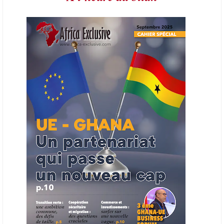
L’Organisation des producteurs de pétrole africains (APPO) va mettre
en place une plateforme numérique destinée à donner la priorité aux
entreprises du continent dans les marchés du secteur énergétique.
Cet outil permettra de recenser les entreprises africaines opérant dans
la chaîne de valeur énergétique et de publier des appels d’offres
ouverts en priorité aux sociétés du continent. Le projet est en phase
finale de développement et devrait aboutir, d’ici fin 2026 ou début
2027, à un bulletin africain des appels d’offres dans le secteur de
l’énergie.
06/06/26
AFRICA FINANCE CORPORATION
Cette semaine, Africa Finance Corporation (AFC) a annoncé avoir
bouclé un prêt syndiqué de 2 milliards de dollars, la plus importante
levée de son histoire. Initialement calibrée à 1,6 milliard, l'opération a
été relevée de 400 millions face à l'afflux des souscriptions de
banques internationales. Plus du tiers des fonds proviennent
d'institutions financières asiatiques, à parts égales avec l'Europe.
L'Asie-Pacifique et l'Europe pèsent chacune 35 % du tour de table,
devant le Moyen-Orient (25 %) et l'Afrique (5 %), selon le communiqué
de l'institution panafricaine, qui compte 48 pays membres.