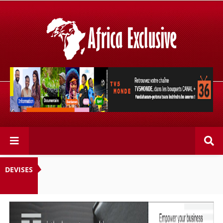
Retrouvez votre chaîne @TV5MONDE, dans les bouquets
CANAL+ 36 . Fandaharam-potoana tsara indrindra ho
anareo!
DEVISES