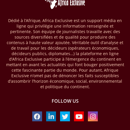
2025, en hausse d'environ 27 % par rapport à 2024. Le rapport intitulé
« The State of the Industry Report on Mobile Money 2026 » précise
que le continent a capté environ 66 % de la valeur des transactions de
Dédié à l’Afrique, Africa Exclusive est un support média en
mobile money réalisées à l’échelle mondiale, qui s’est établie à 2091
ligne qui privilégie une information renseignée et
milliards USD (+23 % par rapport à 2024). L’Afrique a également
pertinente. Son équipe de journalistes travaille avec des
enregistré environ 74 % du nombre de transactions de Mobile money
sources diversifiées et de qualité pour produire des
répertoriées l’an passé dans le monde, avec environ 92 milliards de
contenus à haute valeur ajoutée. Véritable outil d’analyse et
transactions (+16 % par rapport à 2024) sur un total de 125 milliards
de travail pour les décideurs (opérateurs économiques,
dans le monde.
décideurs publics, diplomates…) la plateforme en ligne
d’Africa Exclusive participe à l’émergence du continent en
28/03/26
AFRIQUE - ECONOMIE CREATIVE
mettant en avant les actualités qui font bouger positivement
cette fascinante partie du monde. Pour autant, Afrique
Une rapport publié dernièrement par le Boston Consulting Group, et
Exclusive n’omet pas de dénoncer les faits susceptibles
intitulé « Africa Unleashed: Empowering Women in Creative Industries
d’assombrir l’horizon économique, social, environnemental
», dresse un état des lieux saisissant de l'économie créative africaine
et politique du continent.
à la fois dynamique et structurellement négligé. Ce secteur,
regroupant entre autres, la mode, la musique, le cinéma, le design et
FOLLOW US
les contenus numériques, représente aujourd'hui environ 59 milliards
USD. Le document, signé par Lisa Ivers et Zineb Sqalli, note qu'il
représente moins de 3 % d'un marché mondial évalué à près de 2000
milliards USD. L'écart est vertigineux, mais il constitue aussi, selon le
BCG, une opportunité. Si l'Afrique parvenait à doubler sa part dans le
marché créatif mondial d'ici 2030 — passant de 3 % à 6 % —, ses