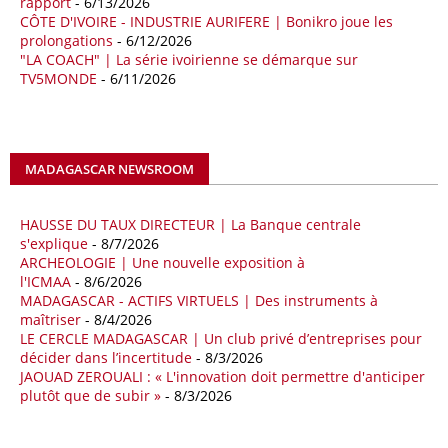
rapport
- 6/13/2026
hydrocarbures (ALNAFT). L’information rendue publique mercredi 15
CÔTE D'IVOIRE - INDUSTRIE AURIFERE | Bonikro joue les
avril par l’institution, intervient dans le cadre de sa politique de relance
prolongations
- 6/12/2026
de l’exploration. Le périmètre concerné se situe dans une zone de
"LA COACH" | La série ivoirienne se démarque sur
l’est du pays jugée peu explorée malgré son potentiel. BP pourra y
TV5MONDE
- 6/11/2026
lancer ses premières opérations de prospection sur le terrain portant
sur l’acquisition et l’interprétation de données géologiques et
géophysiques.
MADAGASCAR NEWSROOM
18/04/26
OUGANDA - CITIBANK
Les autorités ougandaises ont annoncé avoir mandaté la banque
américaine Citibank pour arranger la mobilisation des financements
HAUSSE DU TAUX DIRECTEUR | La Banque centrale
nécessaires à la construction du chemin de fer à écartement standard
s'explique
- 8/7/2026
ARCHEOLOGIE | Une nouvelle exposition à
(SGR) qui devrait relier la capitale Kampala à la frontière avec le
l'ICMAA
- 8/6/2026
Kenya, pour un investissement de 2,7 milliards d'euros (3,19 milliards
MADAGASCAR - ACTIFS VIRTUELS | Des instruments à
de dollars). Selon le secrétaire permanent au ministère ougandais des
maîtriser
- 8/4/2026
Finances, Ramathan Ggoobi, lors d’une rencontre entre les ministres
LE CERCLE MADAGASCAR | Un club privé d’entreprises pour
des Finances de l'Ouganda, du Kenya et du Rwanda tenue à
décider dans l’incertitude
- 8/3/2026
Washington, en marge des réunions de printemps 2026 du FMI et de
JAOUAD ZEROUALI : « L'innovation doit permettre d'anticiper
la Banque mondiale, des pourparlers avec les institutions de Bretton
plutôt que de subir »
- 8/3/2026
Woods ont aussi été engagés en vue d'obtenir leur soutien pour ce
projet.