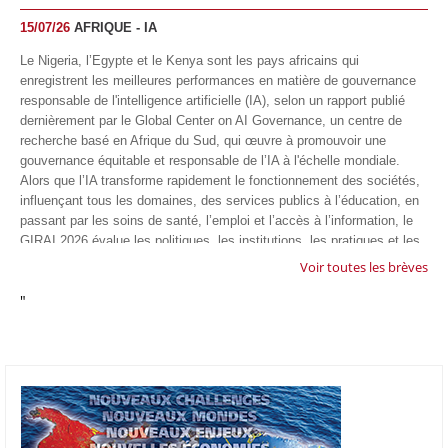
15/07/26
AFRIQUE - IA
Le Nigeria, l’Egypte et le Kenya sont les pays africains qui
enregistrent les meilleures performances en matière de gouvernance
responsable de l'intelligence artificielle (IA), selon un rapport publié
dernièrement par le Global Center on AI Governance, un centre de
recherche basé en Afrique du Sud, qui œuvre à promouvoir une
gouvernance équitable et responsable de l’IA à l'échelle mondiale.
Alors que l’IA transforme rapidement le fonctionnement des sociétés,
influençant tous les domaines, des services publics à l’éducation, en
passant par les soins de santé, l’emploi et l’accès à l’information, le
GIRAI 2026 évalue les politiques, les institutions, les pratiques et les
conditions générales de gouvernance qui favorisent un déploiement
Voir toutes les brèves
éthique, inclusif et respectueux des droits humains de cette
"
technologie.
04/07/26
GOOGLE AFRIQUE
Google va lancer le premier laboratoire d'intelligence artificielle
appliquée d'Afrique à À Accra, au Ghana. L'annonce a été faite
mercredi 1er juillet lors du premier Google Cloud Summit du groupe
américain, qui a également indiqué avoir dépassé son objectif