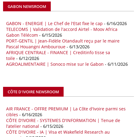
avril, à 81,82 milliards de dollars. Durant la même période, les
GABON NEWSROOM
importations chinoises en provenance du continent ont atteint 45,02
milliards de dollars, un montant en hausse de 14,5% par rapport aux
quatre premiers mois de 2025.
GABON - ENERGIE | Le Chef de l'Etat fixe le cap
- 6/16/2026
TELECOMS | Validation de l'accord Airtel - Moov Africa
09/05/26
ITALIE - LIBYE
Gabon Télécom
- 6/15/2026
PORT-GENTIL | Jean-Fidèle Otandault reçu par le maire
Les deux pays veulent accélérer leurs projets gaziers communs, afin
Pascal Houangni Ambouroue
- 6/13/2026
de sécuriser davantage les approvisionnements énergétiques en
AFRIQUE CENTRALE - FINANCE | Creditinfo tisse sa
Méditerranée, dans un contexte marqué par des tensions
toile
- 6/12/2026
géopolitiques internationales et des perturbations sur le marché
AGROALIMENTAIRE | Sonoco mise sur le Gabon
- 6/11/2026
mondial du gaz. Réunis à Rome le jeudi 7 mai, la Première ministre
italienne Giorgia Meloni, et le chef du gouvernement libyen
Abdulhamid Dbeibah, ont affiché leur volonté de renforcer la
coopération et les investissements dans le secteur énergétique. Cette
CÔTE D'IVOIRE NEWSROOM
séquence survient alors que Rome cherche à réduire son exposition
aux chocs affectant les flux mondiaux de l’énergie.
AIR FRANCE - OFFRE PREMIUM | La Côte d'Ivoire parmi ses
18/04/26
ALGERIE - BP
cibles
- 6/16/2026
CÔTE D'IVOIRE - SYSTEMES D'INFORMATION | Tenue de
La multinationale BP signe son retour en Algérie où un permis de
l’atelier national
- 6/15/2026
prospection d’hydrocarbures dans le bassin oriental lui a été attribué
CÔTE D'IVOIRE - IA | Visa et Wakefield Research au
par l’Agence nationale pour la valorisation des ressources en