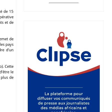
té de 15
pérative
ts et de
remet de
les pays
dre d'un
). Cette
’être le
 plus de