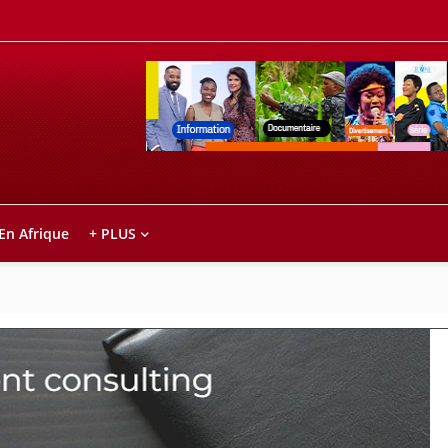
Retrouvez votre chaîne @TV5MONDE, dans le
ho anareo!
 En Afrique
+ PLUS