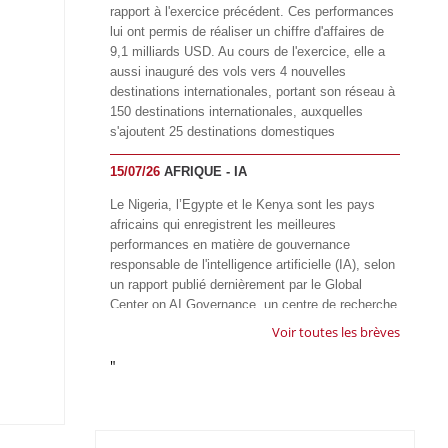
rapport à l'exercice précédent. Ces performances
lui ont permis de réaliser un chiffre d'affaires de
9,1 milliards USD. Au cours de l'exercice, elle a
aussi inauguré des vols vers 4 nouvelles
destinations internationales, portant son réseau à
150 destinations internationales, auxquelles
s'ajoutent 25 destinations domestiques
15/07/26
AFRIQUE - IA
Le Nigeria, l’Egypte et le Kenya sont les pays
africains qui enregistrent les meilleures
performances en matière de gouvernance
responsable de l'intelligence artificielle (IA), selon
un rapport publié dernièrement par le Global
Center on AI Governance, un centre de recherche
basé en Afrique du Sud, qui œuvre à promouvoir
Voir toutes les brèves
une gouvernance équitable et responsable de l’IA
"
à l'échelle mondiale. Alors que l’IA transforme
rapidement le fonctionnement des sociétés,
influençant tous les domaines, des services
publics à l’éducation, en passant par les soins de
santé, l’emploi et l’accès à l’information, le GIRAI