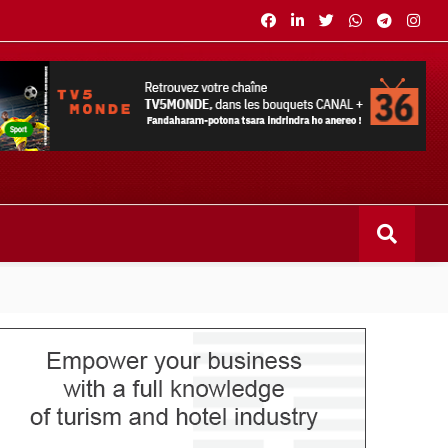
s bouquets CANAL+ 36 . Fandaharam-potoana tsara indrindra