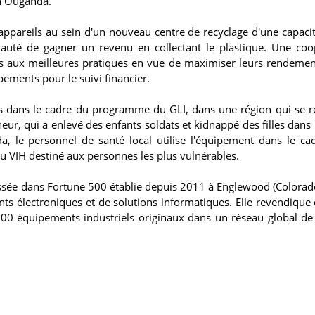
n Ouganda.
s appareils au sein d'un nouveau centre de recyclage d'une capaci
uté de gagner un revenu en collectant le plastique. Une coo
més aux meilleures pratiques en vue de maximiser leurs rendemen
ipements pour le suivi financier.
nées dans le cadre du programme du GLI, dans une région qui se 
neur, qui a enlevé des enfants soldats et kidnappé des filles dans 
da, le personnel de santé local utilise l'équipement dans le ca
 VIH destiné aux personnes les plus vulnérables.
ssée dans Fortune 500 établie depuis 2011 à Englewood (Colorado
nts électroniques et de solutions informatiques. Elle revendique d
000 équipements industriels originaux dans un réseau global de