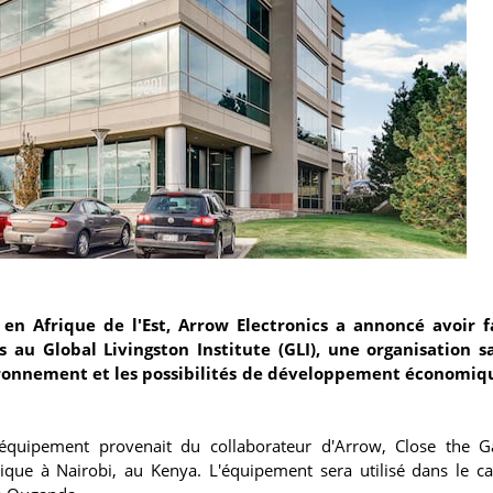
en Afrique de l'Est, Arrow Electronics a annoncé avoir f
s au Global Livingston Institute (GLI), une organisation s
nvironnement et les possibilités de développement économiq
équipement provenait du collaborateur d'Arrow, Close the G
nique à Nairobi, au Kenya. L'équipement sera utilisé dans le c