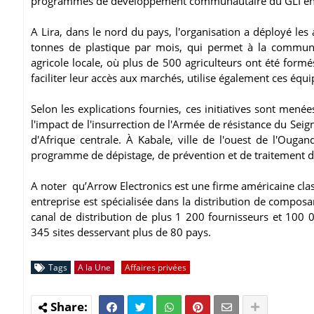
programmes de développement communautaire du GLI e
A Lira, dans le nord du pays, l'organisation a déployé le
tonnes de plastique par mois, qui permet à la communa
agricole locale, où plus de 500 agriculteurs ont été for
faciliter leur accès aux marchés, utilise également ces équ
Selon les explications fournies, ces initiatives sont me
l'impact de l'insurrection de l'Armée de résistance du Seig
d'Afrique centrale. À Kabale, ville de l'ouest de l'Ougan
programme de dépistage, de prévention et de traitement du
A noter qu’Arrow Electronics est une firme américaine cla
entreprise est spécialisée dans la distribution de composa
canal de distribution de plus 1 200 fournisseurs et 100 
345 sites desservant plus de 80 pays.
Tags
A la Une
Affaires privées