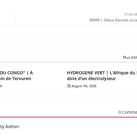
PLUS R
BRVM | Début d’année ass
Plus d'
DU CONGO" | À
HYDROGENE VERT | L'Afrique du 
um de Tervuren
dote d'un électrolyseur
26
August 04, 2026
0 Comme
 by Admin.