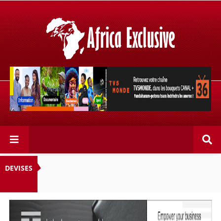
Retrouvez votre chaîne @TV5MONDE, dans les bouquets
CANAL+ 36 . Fandaharam-potoana tsara indrindra ho
anareo!
DEVISES