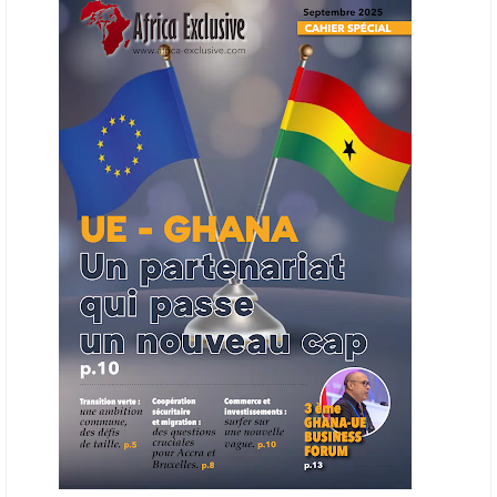
en place une plateforme numérique destinée à donner la priorité aux
entreprises du continent dans les marchés du secteur énergétique.
Cet outil permettra de recenser les entreprises africaines opérant dans
la chaîne de valeur énergétique et de publier des appels d’offres
ouverts en priorité aux sociétés du continent. Le projet est en phase
finale de développement et devrait aboutir, d’ici fin 2026 ou début
2027, à un bulletin africain des appels d’offres dans le secteur de
l’énergie.
06/06/26
AFRICA FINANCE CORPORATION
Cette semaine, Africa Finance Corporation (AFC) a annoncé avoir
bouclé un prêt syndiqué de 2 milliards de dollars, la plus importante
levée de son histoire. Initialement calibrée à 1,6 milliard, l'opération a
été relevée de 400 millions face à l'afflux des souscriptions de
banques internationales. Plus du tiers des fonds proviennent
d'institutions financières asiatiques, à parts égales avec l'Europe.
L'Asie-Pacifique et l'Europe pèsent chacune 35 % du tour de table,
devant le Moyen-Orient (25 %) et l'Afrique (5 %), selon le communiqué
de l'institution panafricaine, qui compte 48 pays membres.
25/05/26
ECHANGES AFRIQUE - UE