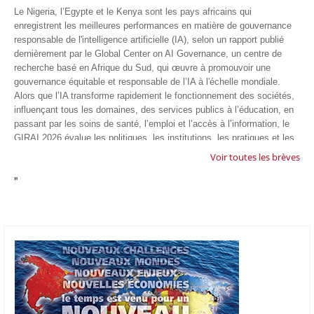
Le Nigeria, l’Egypte et le Kenya sont les pays africains qui
enregistrent les meilleures performances en matière de gouvernance
responsable de l'intelligence artificielle (IA), selon un rapport publié
dernièrement par le Global Center on AI Governance, un centre de
recherche basé en Afrique du Sud, qui œuvre à promouvoir une
gouvernance équitable et responsable de l’IA à l'échelle mondiale.
Alors que l’IA transforme rapidement le fonctionnement des sociétés,
influençant tous les domaines, des services publics à l’éducation, en
passant par les soins de santé, l’emploi et l’accès à l’information, le
GIRAI 2026 évalue les politiques, les institutions, les pratiques et les
conditions générales de gouvernance qui favorisent un déploiement
Voir toutes les brèves
éthique, inclusif et respectueux des droits humains de cette
"
technologie.
04/07/26
GOOGLE AFRIQUE
Google va lancer le premier laboratoire d'intelligence artificielle
appliquée d'Afrique à À Accra, au Ghana. L'annonce a été faite
mercredi 1er juillet lors du premier Google Cloud Summit du groupe
américain, qui a également indiqué avoir dépassé son objectif
d'investir un milliard de dollars sur le continent en cinq ans. Baptisée
Google Africa Applied AI Lab, la structure sera hébergée à l'AI