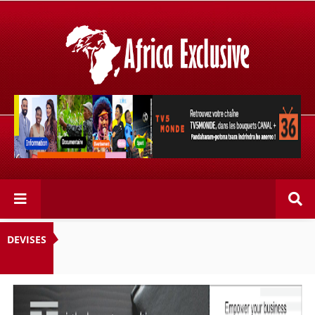
Retrouvez votre chaîne @TV5MONDE, dans les bouquets
CANAL+ 36 . Fandaharam-potoana tsara indrindra ho
anareo!
DEVISES