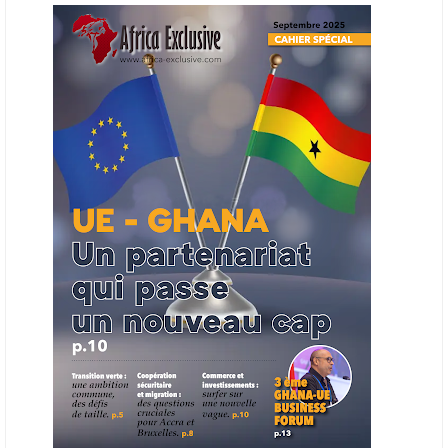
en place une plateforme numérique destinée à donner la priorité aux
entreprises du continent dans les marchés du secteur énergétique.
Cet outil permettra de recenser les entreprises africaines opérant dans
la chaîne de valeur énergétique et de publier des appels d’offres
ouverts en priorité aux sociétés du continent. Le projet est en phase
finale de développement et devrait aboutir, d’ici fin 2026 ou début
2027, à un bulletin africain des appels d’offres dans le secteur de
l’énergie.
06/06/26
AFRICA FINANCE CORPORATION
Cette semaine, Africa Finance Corporation (AFC) a annoncé avoir
bouclé un prêt syndiqué de 2 milliards de dollars, la plus importante
levée de son histoire. Initialement calibrée à 1,6 milliard, l'opération a
été relevée de 400 millions face à l'afflux des souscriptions de
banques internationales. Plus du tiers des fonds proviennent
d'institutions financières asiatiques, à parts égales avec l'Europe.
L'Asie-Pacifique et l'Europe pèsent chacune 35 % du tour de table,
devant le Moyen-Orient (25 %) et l'Afrique (5 %), selon le communiqué
de l'institution panafricaine, qui compte 48 pays membres.
25/05/26
ECHANGES AFRIQUE - UE