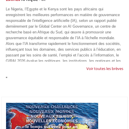
Le Nigeria, l’Egypte et le Kenya sont les pays africains qui
enregistrent les meilleures performances en matière de gouvernance
responsable de l'intelligence artificielle (IA), selon un rapport publié
dernièrement par le Global Center on AI Governance, un centre de
recherche basé en Afrique du Sud, qui œuvre à promouvoir une
gouvernance équitable et responsable de l’IA à l'échelle mondiale.
Alors que l’IA transforme rapidement le fonctionnement des sociétés,
influençant tous les domaines, des services publics à l’éducation, en
passant par les soins de santé, l’emploi et l’accès à l’information, le
GIRAI 2026 évalue les politiques, les institutions, les pratiques et les
conditions générales de gouvernance qui favorisent un déploiement
Voir toutes les brèves
éthique, inclusif et respectueux des droits humains de cette
"
technologie.
04/07/26
GOOGLE AFRIQUE
Google va lancer le premier laboratoire d'intelligence artificielle
appliquée d'Afrique à À Accra, au Ghana. L'annonce a été faite
mercredi 1er juillet lors du premier Google Cloud Summit du groupe
américain, qui a également indiqué avoir dépassé son objectif
d'investir un milliard de dollars sur le continent en cinq ans. Baptisée
Google Africa Applied AI Lab, la structure sera hébergée à l'AI