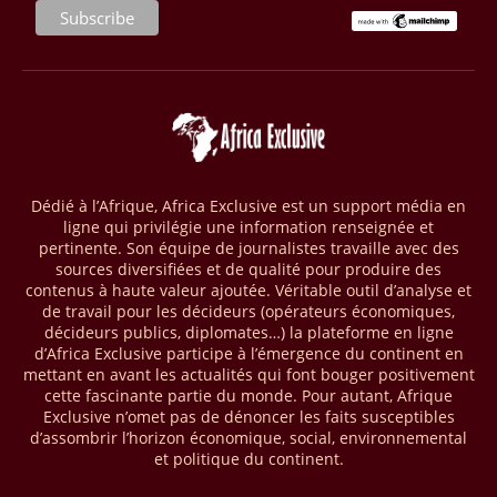
l’Algérie. D’après la NOC, les tests de production sur ce site opéré par
le groupe Sonatrach ont affiché 13 millions de pieds cubes de gaz par
jour et 327 barils de condensats.
04/04/26
BASSIN DU CONGO
La Banque mondiale a approuvé un projet d’envergure visant à
transformer les économies forestières en Afrique centrale. Baptisé «
Programme pour des économies forestières durables du Bassin du
Congo » (SCBFEP), il mobilise 1,02 milliard $, dont une première
Dédié à l’Afrique, Africa Exclusive est un support média en
phase de 394,83 millions de dollars. C’est ce qu’indique l’institution
ligne qui privilégie une information renseignée et
dans un communiqué publié mercredi 1er avril. Cette première phase
pertinente. Son équipe de journalistes travaille avec des
vise à améliorer la gestion forestière, renforcer les chaînes de valeur
sources diversifiées et de qualité pour produire des
et créer 220 000 emplois au Cameroun, en République centrafricaine
contenus à haute valeur ajoutée. Véritable outil d’analyse et
(RCA) et en République du Congo. Près de 8 millions d’hectares
de travail pour les décideurs (opérateurs économiques,
seront placés sous gestion durable.
décideurs publics, diplomates…) la plateforme en ligne
d’Africa Exclusive participe à l’émergence du continent en
mettant en avant les actualités qui font bouger positivement
28/03/26
AFRIQUE - MOBILE MONEY
cette fascinante partie du monde. Pour autant, Afrique
Selon le rapport publié par l’Association mondiale des opérateurs de
Exclusive n’omet pas de dénoncer les faits susceptibles
téléphonie mobile (GSMA), près de 1432 milliards USD ont transité
d’assombrir l’horizon économique, social, environnemental
par les comptes de mobile money en Afrique au cours de l'année
et politique du continent.
2025, en hausse d'environ 27 % par rapport à 2024. Le rapport intitulé