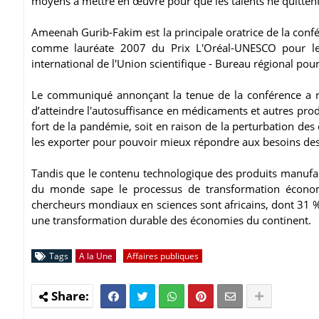
moyens à mettre en œuvre pour que les talents ne quittent
Ameenah Gurib-Fakim est la principale oratrice de la conf
comme lauréate 2007 du Prix L'Oréal-UNESCO pour les
international de l'Union scientifique - Bureau régional pour
Le communiqué annonçant la tenue de la conférence a rap
d’atteindre l'autosuffisance en médicaments et autres pro
fort de la pandémie, soit en raison de la perturbation des
les exporter pour pouvoir mieux répondre aux besoins de
Tandis que le contenu technologique des produits manufactu
du monde sape le processus de transformation économ
chercheurs mondiaux en sciences sont africains, dont 31 %
une transformation durable des économies du continent.
Tags
A la Une
Affaires publiques