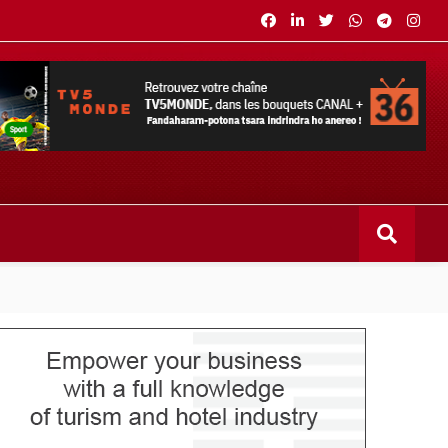
s bouquets CANAL+ 36 . Fandaharam-potoana tsara indrindra