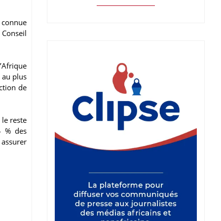
i connue
Conseil
’Afrique
 au plus
ction de
le reste
4 % des
 assurer