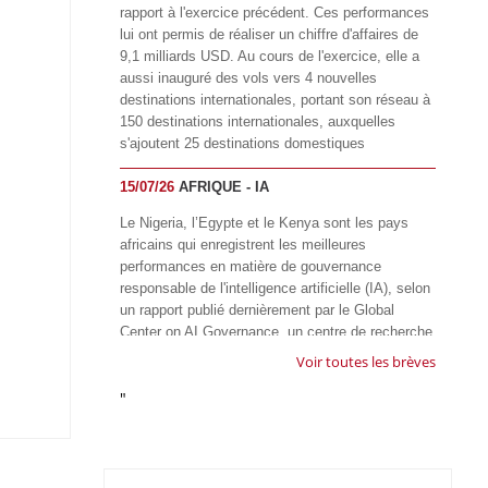
rapport à l'exercice précédent. Ces performances
lui ont permis de réaliser un chiffre d'affaires de
9,1 milliards USD. Au cours de l'exercice, elle a
aussi inauguré des vols vers 4 nouvelles
destinations internationales, portant son réseau à
150 destinations internationales, auxquelles
s'ajoutent 25 destinations domestiques
15/07/26
AFRIQUE - IA
Le Nigeria, l’Egypte et le Kenya sont les pays
africains qui enregistrent les meilleures
performances en matière de gouvernance
responsable de l'intelligence artificielle (IA), selon
un rapport publié dernièrement par le Global
Center on AI Governance, un centre de recherche
basé en Afrique du Sud, qui œuvre à promouvoir
Voir toutes les brèves
une gouvernance équitable et responsable de l’IA
"
à l'échelle mondiale. Alors que l’IA transforme
rapidement le fonctionnement des sociétés,
influençant tous les domaines, des services
publics à l’éducation, en passant par les soins de
santé, l’emploi et l’accès à l’information, le GIRAI