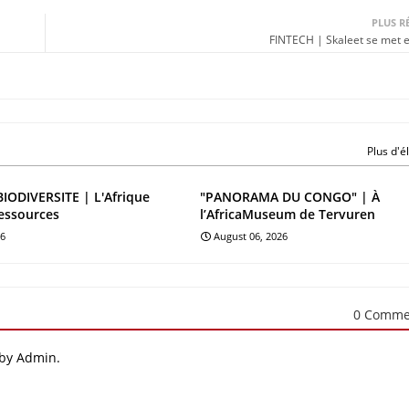
PLUS R
FINTECH | Skaleet se met e
Plus d'
BIODIVERSITE | L'Afrique
"PANORAMA DU CONGO" | À
essources
l’AfricaMuseum de Tervuren
26
August 06, 2026
0 Comme
 by Admin.