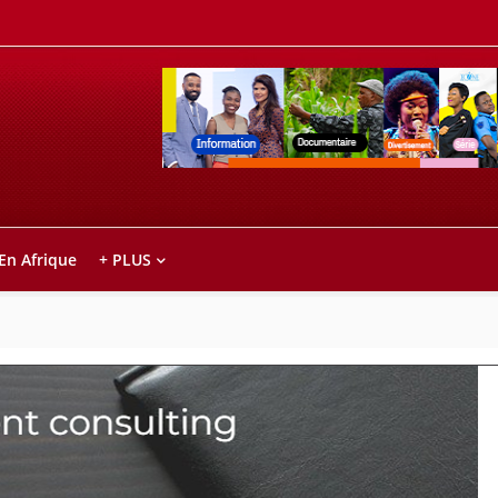
Retrouvez votre chaîne @TV5MONDE, dans le
ho anareo!
 En Afrique
+ PLUS