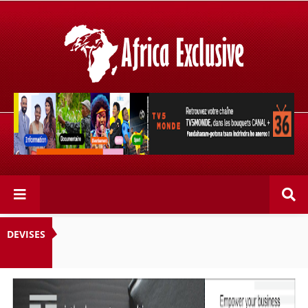
Retrouvez votre chaîne @TV5MONDE, dans les bouquets
CANAL+ 36 . Fandaharam-potoana tsara indrindra ho
anareo!
DEVISES