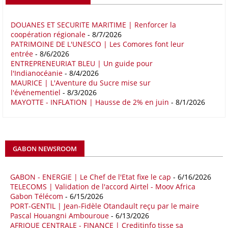
Boston Consulting Group (BCG). Intitulé « Strengthening the Africa-
Europe Corridor : Strategic Imperative in a Multipolar World », le
rapport note que les relations entre l'Afrique et l'Europe trouvent leur
DOUANES ET SECURITE MARITIME | Renforcer la
coopération régionale
- 8/7/2026
fondement dans la proximité géographique et des dynamiques socio-
PATRIMOINE DE L'UNESCO | Les Comores font leur
économiques complémentaires.
entrée
- 8/6/2026
ENTREPRENEURIAT BLEU | Un guide pour
16/05/26
COMMERCE CHINE - AFRIQUE
l'Indianocéanie
- 8/4/2026
Le déficit commercial de l’Afrique avec la Chine s’est creusé de 48,27
MAURICE | L'Aventure du Sucre mise sur
l'événementiel
- 8/3/2026
% au cours des quatre premiers mois de 2026 comparativement à la
MAYOTTE - INFLATION | Hausse de 2% en juin
- 8/1/2026
même période de 2025 pour s’établir à 36,8 milliards de dollars, en
raison notamment d’une forte hausse des exportations de l’empire du
Milieu vers le continent. Les exportations chinoises vers les pays
africains ont connu une hausse de 28 % entre le 1er janvier et le 30
avril, à 81,82 milliards de dollars. Durant la même période, les
GABON NEWSROOM
importations chinoises en provenance du continent ont atteint 45,02
milliards de dollars, un montant en hausse de 14,5% par rapport aux
quatre premiers mois de 2025.
GABON - ENERGIE | Le Chef de l'Etat fixe le cap
- 6/16/2026
TELECOMS | Validation de l'accord Airtel - Moov Africa
09/05/26
ITALIE - LIBYE
Gabon Télécom
- 6/15/2026
PORT-GENTIL | Jean-Fidèle Otandault reçu par le maire
Les deux pays veulent accélérer leurs projets gaziers communs, afin
Pascal Houangni Ambouroue
- 6/13/2026
de sécuriser davantage les approvisionnements énergétiques en
AFRIQUE CENTRALE - FINANCE | Creditinfo tisse sa