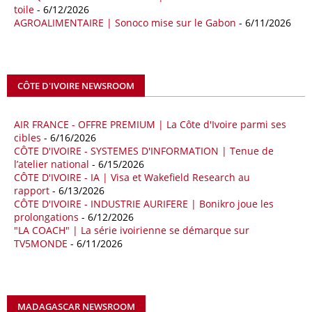
Méditerranée, dans un contexte marqué par des tensions
toile
- 6/12/2026
géopolitiques internationales et des perturbations sur le marché
AGROALIMENTAIRE | Sonoco mise sur le Gabon
- 6/11/2026
mondial du gaz. Réunis à Rome le jeudi 7 mai, la Première ministre
italienne Giorgia Meloni, et le chef du gouvernement libyen
Abdulhamid Dbeibah, ont affiché leur volonté de renforcer la
coopération et les investissements dans le secteur énergétique. Cette
CÔTE D'IVOIRE NEWSROOM
séquence survient alors que Rome cherche à réduire son exposition
aux chocs affectant les flux mondiaux de l’énergie.
AIR FRANCE - OFFRE PREMIUM | La Côte d'Ivoire parmi ses
18/04/26
ALGERIE - BP
cibles
- 6/16/2026
CÔTE D'IVOIRE - SYSTEMES D'INFORMATION | Tenue de
La multinationale BP signe son retour en Algérie où un permis de
l’atelier national
- 6/15/2026
prospection d’hydrocarbures dans le bassin oriental lui a été attribué
CÔTE D'IVOIRE - IA | Visa et Wakefield Research au
par l’Agence nationale pour la valorisation des ressources en
rapport
- 6/13/2026
hydrocarbures (ALNAFT). L’information rendue publique mercredi 15
CÔTE D'IVOIRE - INDUSTRIE AURIFERE | Bonikro joue les
avril par l’institution, intervient dans le cadre de sa politique de relance
prolongations
- 6/12/2026
de l’exploration. Le périmètre concerné se situe dans une zone de
"LA COACH" | La série ivoirienne se démarque sur
l’est du pays jugée peu explorée malgré son potentiel. BP pourra y
TV5MONDE
- 6/11/2026
lancer ses premières opérations de prospection sur le terrain portant
sur l’acquisition et l’interprétation de données géologiques et
géophysiques.
MADAGASCAR NEWSROOM
18/04/26
OUGANDA - CITIBANK