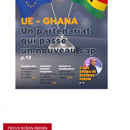
l’énergie.
06/06/26
AFRICA FINANCE CORPORATION
Cette semaine, Africa Finance Corporation (AFC) a annoncé avoir
bouclé un prêt syndiqué de 2 milliards de dollars, la plus importante
levée de son histoire. Initialement calibrée à 1,6 milliard, l'opération a
été relevée de 400 millions face à l'afflux des souscriptions de
banques internationales. Plus du tiers des fonds proviennent
d'institutions financières asiatiques, à parts égales avec l'Europe.
L'Asie-Pacifique et l'Europe pèsent chacune 35 % du tour de table,
devant le Moyen-Orient (25 %) et l'Afrique (5 %), selon le communiqué
de l'institution panafricaine, qui compte 48 pays membres.
25/05/26
ECHANGES AFRIQUE - UE
Les échanges entre l’Afrique et l’Europe pourraient quasiment
atteindre 1 000 milliards USD d’ici dix ans contre 545 milliards en
2024, si les deux continents passent d’une logique de commerce
bilatéral à une logique de « co-production », en se concentrant sur
quelques chaînes de valeur à fort potentiel où produire ensemble leur
permettrait d’être compétitifs à l’échelle mondiale. C'est ce que
détermine un rapport publié début mai 2026 par le cabinet de conseil
FOCUS OCÉAN INDIEN