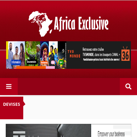
Retrouvez votre chaîne @TV5MONDE, dans les bouquets
CANAL+ 36 . Fandaharam-potoana tsara indrindra ho
anareo!
DEVISES