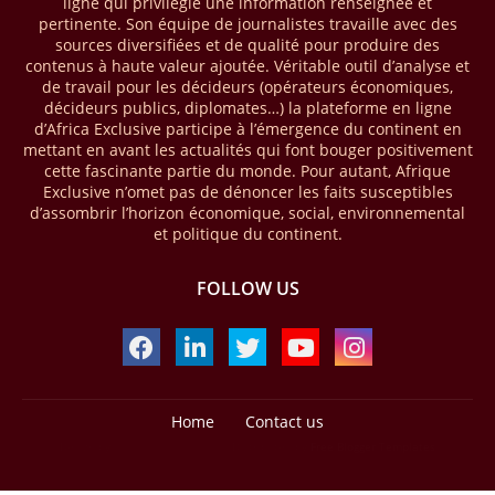
ligne qui privilégie une information renseignée et
dans un communiqué publié mercredi 1er avril. Cette première phase
pertinente. Son équipe de journalistes travaille avec des
vise à améliorer la gestion forestière, renforcer les chaînes de valeur
sources diversifiées et de qualité pour produire des
et créer 220 000 emplois au Cameroun, en République centrafricaine
contenus à haute valeur ajoutée. Véritable outil d’analyse et
(RCA) et en République du Congo. Près de 8 millions d’hectares
de travail pour les décideurs (opérateurs économiques,
seront placés sous gestion durable.
décideurs publics, diplomates…) la plateforme en ligne
d’Africa Exclusive participe à l’émergence du continent en
mettant en avant les actualités qui font bouger positivement
28/03/26
AFRIQUE - MOBILE MONEY
cette fascinante partie du monde. Pour autant, Afrique
Selon le rapport publié par l’Association mondiale des opérateurs de
Exclusive n’omet pas de dénoncer les faits susceptibles
téléphonie mobile (GSMA), près de 1432 milliards USD ont transité
d’assombrir l’horizon économique, social, environnemental
par les comptes de mobile money en Afrique au cours de l'année
et politique du continent.
2025, en hausse d'environ 27 % par rapport à 2024. Le rapport intitulé
« The State of the Industry Report on Mobile Money 2026 » précise
FOLLOW US
que le continent a capté environ 66 % de la valeur des transactions de
mobile money réalisées à l’échelle mondiale, qui s’est établie à 2091
milliards USD (+23 % par rapport à 2024). L’Afrique a également
enregistré environ 74 % du nombre de transactions de Mobile money
répertoriées l’an passé dans le monde, avec environ 92 milliards de
transactions (+16 % par rapport à 2024) sur un total de 125 milliards
Home
Contact us
dans le monde.
Design by -
Blogger Templates
| Distributed by
Free Blogger Templates
28/03/26
AFRIQUE - ECONOMIE CREATIVE