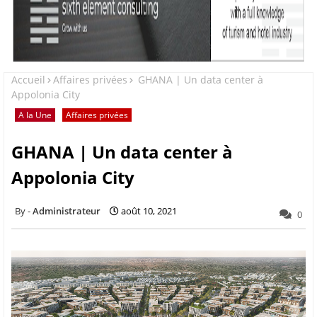
Accueil
Affaires privées
GHANA | Un data center à
Appolonia City
A la Une
Affaires privées
GHANA | Un data center à
Appolonia City
Administrateur
août 10, 2021
0