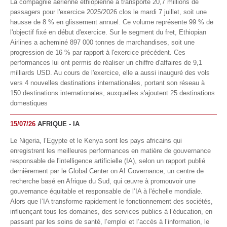
La compagnie aérienne éthiopienne a transporté 20,7 millions de
passagers pour l'exercice 2025/2026 clos le mardi 7 juillet, soit une
hausse de 8 % en glissement annuel. Ce volume représente 99 % de
l'objectif fixé en début d'exercice. Sur le segment du fret, Ethiopian
Airlines a acheminé 897 000 tonnes de marchandises, soit une
progression de 16 % par rapport à l'exercice précédent. Ces
performances lui ont permis de réaliser un chiffre d'affaires de 9,1
milliards USD. Au cours de l'exercice, elle a aussi inauguré des vols
vers 4 nouvelles destinations internationales, portant son réseau à
150 destinations internationales, auxquelles s'ajoutent 25 destinations
domestiques
15/07/26
AFRIQUE - IA
Le Nigeria, l’Egypte et le Kenya sont les pays africains qui
enregistrent les meilleures performances en matière de gouvernance
responsable de l'intelligence artificielle (IA), selon un rapport publié
dernièrement par le Global Center on AI Governance, un centre de
recherche basé en Afrique du Sud, qui œuvre à promouvoir une
gouvernance équitable et responsable de l’IA à l'échelle mondiale.
Alors que l’IA transforme rapidement le fonctionnement des sociétés,
influençant tous les domaines, des services publics à l’éducation, en
passant par les soins de santé, l’emploi et l’accès à l’information, le