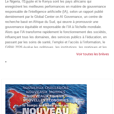
Le Nigeria, l’Egypte et le Kenya sont les pays africains qui
enregistrent les meilleures performances en matière de gouvernance
responsable de l'intelligence artificielle (IA), selon un rapport publié
dernièrement par le Global Center on AI Governance, un centre de
recherche basé en Afrique du Sud, qui œuvre à promouvoir une
gouvernance équitable et responsable de l’IA à l'échelle mondiale.
Alors que l’IA transforme rapidement le fonctionnement des sociétés,
influençant tous les domaines, des services publics à l’éducation, en
passant par les soins de santé, l’emploi et l’accès à l’information, le
GIRAI 2026 évalue les politiques, les institutions, les pratiques et les
conditions générales de gouvernance qui favorisent un déploiement
Voir toutes les brèves
éthique, inclusif et respectueux des droits humains de cette
"
technologie.
04/07/26
GOOGLE AFRIQUE
Google va lancer le premier laboratoire d'intelligence artificielle
appliquée d'Afrique à À Accra, au Ghana. L'annonce a été faite
mercredi 1er juillet lors du premier Google Cloud Summit du groupe
américain, qui a également indiqué avoir dépassé son objectif
d'investir un milliard de dollars sur le continent en cinq ans. Baptisée
Google Africa Applied AI Lab, la structure sera hébergée à l'AI
Community Centre d'Accra. Elle associera des fondateurs de start-up