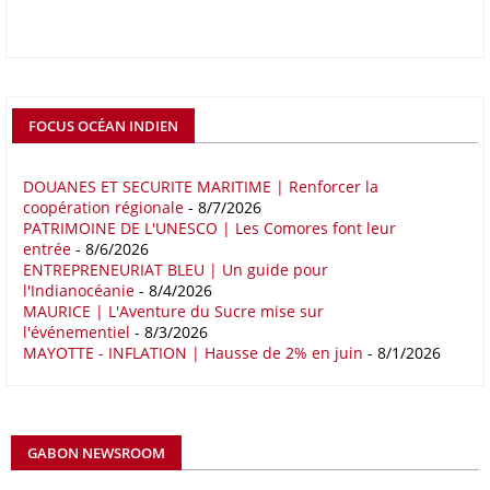
atteindre 1 000 milliards USD d’ici dix ans contre 545 milliards en
2024, si les deux continents passent d’une logique de commerce
bilatéral à une logique de « co-production », en se concentrant sur
quelques chaînes de valeur à fort potentiel où produire ensemble leur
permettrait d’être compétitifs à l’échelle mondiale. C'est ce que
détermine un rapport publié début mai 2026 par le cabinet de conseil
FOCUS OCÉAN INDIEN
Boston Consulting Group (BCG). Intitulé « Strengthening the Africa-
Europe Corridor : Strategic Imperative in a Multipolar World », le
rapport note que les relations entre l'Afrique et l'Europe trouvent leur
DOUANES ET SECURITE MARITIME | Renforcer la
coopération régionale
- 8/7/2026
fondement dans la proximité géographique et des dynamiques socio-
PATRIMOINE DE L'UNESCO | Les Comores font leur
économiques complémentaires.
entrée
- 8/6/2026
ENTREPRENEURIAT BLEU | Un guide pour
16/05/26
COMMERCE CHINE - AFRIQUE
l'Indianocéanie
- 8/4/2026
Le déficit commercial de l’Afrique avec la Chine s’est creusé de 48,27
MAURICE | L'Aventure du Sucre mise sur
l'événementiel
- 8/3/2026
% au cours des quatre premiers mois de 2026 comparativement à la
MAYOTTE - INFLATION | Hausse de 2% en juin
- 8/1/2026
même période de 2025 pour s’établir à 36,8 milliards de dollars, en
raison notamment d’une forte hausse des exportations de l’empire du
Milieu vers le continent. Les exportations chinoises vers les pays
africains ont connu une hausse de 28 % entre le 1er janvier et le 30
avril, à 81,82 milliards de dollars. Durant la même période, les
GABON NEWSROOM
importations chinoises en provenance du continent ont atteint 45,02
milliards de dollars, un montant en hausse de 14,5% par rapport aux