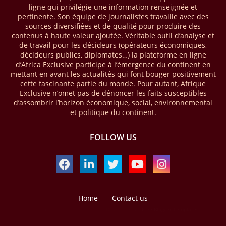
ligne qui privilégie une information renseignée et
mobile money réalisées à l’échelle mondiale, qui s’est établie à 2091
pertinente. Son équipe de journalistes travaille avec des
milliards USD (+23 % par rapport à 2024). L’Afrique a également
sources diversifiées et de qualité pour produire des
enregistré environ 74 % du nombre de transactions de Mobile money
contenus à haute valeur ajoutée. Véritable outil d’analyse et
répertoriées l’an passé dans le monde, avec environ 92 milliards de
de travail pour les décideurs (opérateurs économiques,
transactions (+16 % par rapport à 2024) sur un total de 125 milliards
décideurs publics, diplomates…) la plateforme en ligne
dans le monde.
d’Africa Exclusive participe à l’émergence du continent en
mettant en avant les actualités qui font bouger positivement
28/03/26
AFRIQUE - ECONOMIE CREATIVE
cette fascinante partie du monde. Pour autant, Afrique
Exclusive n’omet pas de dénoncer les faits susceptibles
Une rapport publié dernièrement par le Boston Consulting Group, et
d’assombrir l’horizon économique, social, environnemental
intitulé « Africa Unleashed: Empowering Women in Creative Industries
et politique du continent.
», dresse un état des lieux saisissant de l'économie créative africaine
à la fois dynamique et structurellement négligé. Ce secteur,
regroupant entre autres, la mode, la musique, le cinéma, le design et
FOLLOW US
les contenus numériques, représente aujourd'hui environ 59 milliards
USD. Le document, signé par Lisa Ivers et Zineb Sqalli, note qu'il
représente moins de 3 % d'un marché mondial évalué à près de 2000
milliards USD. L'écart est vertigineux, mais il constitue aussi, selon le
BCG, une opportunité. Si l'Afrique parvenait à doubler sa part dans le
marché créatif mondial d'ici 2030 — passant de 3 % à 6 % —, ses
Home
Contact us
exportations créatives pourraient atteindre 140 à 150 milliards USD,
Design by -
Blogger Templates
| Distributed by
Free Blogger Templates
selon toujours le cabinet.