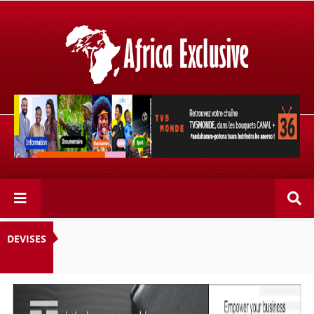
Retrouvez votre chaîne @TV5MONDE, dans les bouquets
CANAL+ 36 . Fandaharam-potoana tsara indrindra ho
anareo!
DEVISES