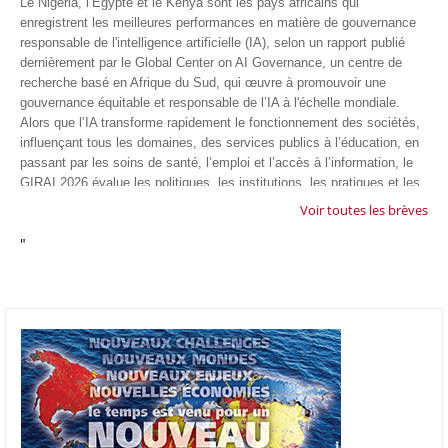
Le Nigeria, l’Egypte et le Kenya sont les pays africains qui
enregistrent les meilleures performances en matière de gouvernance
responsable de l'intelligence artificielle (IA), selon un rapport publié
dernièrement par le Global Center on AI Governance, un centre de
recherche basé en Afrique du Sud, qui œuvre à promouvoir une
gouvernance équitable et responsable de l’IA à l'échelle mondiale.
Alors que l’IA transforme rapidement le fonctionnement des sociétés,
influençant tous les domaines, des services publics à l’éducation, en
passant par les soins de santé, l’emploi et l’accès à l’information, le
GIRAI 2026 évalue les politiques, les institutions, les pratiques et les
conditions générales de gouvernance qui favorisent un déploiement
Voir toutes les brèves
éthique, inclusif et respectueux des droits humains de cette
"
technologie.
04/07/26
GOOGLE AFRIQUE
Google va lancer le premier laboratoire d'intelligence artificielle
appliquée d'Afrique à À Accra, au Ghana. L'annonce a été faite
mercredi 1er juillet lors du premier Google Cloud Summit du groupe
américain, qui a également indiqué avoir dépassé son objectif
d'investir un milliard de dollars sur le continent en cinq ans. Baptisée
Google Africa Applied AI Lab, la structure sera hébergée à l'AI
Community Centre d'Accra. Elle associera des fondateurs de start-up