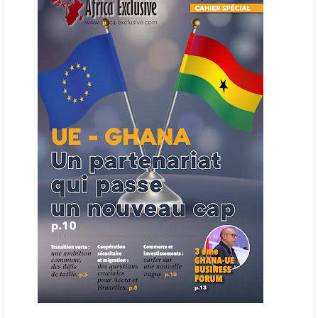
entreprises du continent dans les marchés du secteur énergétique.
Cet outil permettra de recenser les entreprises africaines opérant dans
la chaîne de valeur énergétique et de publier des appels d’offres
ouverts en priorité aux sociétés du continent. Le projet est en phase
finale de développement et devrait aboutir, d’ici fin 2026 ou début
2027, à un bulletin africain des appels d’offres dans le secteur de
l’énergie.
06/06/26
AFRICA FINANCE CORPORATION
Cette semaine, Africa Finance Corporation (AFC) a annoncé avoir
bouclé un prêt syndiqué de 2 milliards de dollars, la plus importante
levée de son histoire. Initialement calibrée à 1,6 milliard, l'opération a
été relevée de 400 millions face à l'afflux des souscriptions de
banques internationales. Plus du tiers des fonds proviennent
d'institutions financières asiatiques, à parts égales avec l'Europe.
L'Asie-Pacifique et l'Europe pèsent chacune 35 % du tour de table,
devant le Moyen-Orient (25 %) et l'Afrique (5 %), selon le communiqué
de l'institution panafricaine, qui compte 48 pays membres.
25/05/26
ECHANGES AFRIQUE - UE
Les échanges entre l’Afrique et l’Europe pourraient quasiment