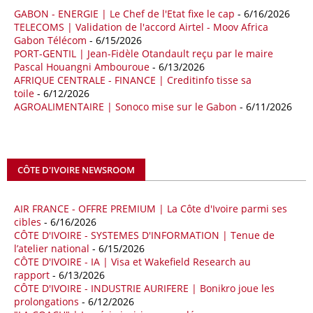
quatre premiers mois de 2025.
GABON - ENERGIE | Le Chef de l'Etat fixe le cap
- 6/16/2026
TELECOMS | Validation de l'accord Airtel - Moov Africa
09/05/26
ITALIE - LIBYE
Gabon Télécom
- 6/15/2026
PORT-GENTIL | Jean-Fidèle Otandault reçu par le maire
Les deux pays veulent accélérer leurs projets gaziers communs, afin
Pascal Houangni Ambouroue
- 6/13/2026
de sécuriser davantage les approvisionnements énergétiques en
AFRIQUE CENTRALE - FINANCE | Creditinfo tisse sa
Méditerranée, dans un contexte marqué par des tensions
toile
- 6/12/2026
géopolitiques internationales et des perturbations sur le marché
AGROALIMENTAIRE | Sonoco mise sur le Gabon
- 6/11/2026
mondial du gaz. Réunis à Rome le jeudi 7 mai, la Première ministre
italienne Giorgia Meloni, et le chef du gouvernement libyen
Abdulhamid Dbeibah, ont affiché leur volonté de renforcer la
coopération et les investissements dans le secteur énergétique. Cette
CÔTE D'IVOIRE NEWSROOM
séquence survient alors que Rome cherche à réduire son exposition
aux chocs affectant les flux mondiaux de l’énergie.
AIR FRANCE - OFFRE PREMIUM | La Côte d'Ivoire parmi ses
18/04/26
ALGERIE - BP
cibles
- 6/16/2026
CÔTE D'IVOIRE - SYSTEMES D'INFORMATION | Tenue de
La multinationale BP signe son retour en Algérie où un permis de
l’atelier national
- 6/15/2026
prospection d’hydrocarbures dans le bassin oriental lui a été attribué
CÔTE D'IVOIRE - IA | Visa et Wakefield Research au
par l’Agence nationale pour la valorisation des ressources en
rapport
- 6/13/2026
hydrocarbures (ALNAFT). L’information rendue publique mercredi 15
CÔTE D'IVOIRE - INDUSTRIE AURIFERE | Bonikro joue les
avril par l’institution, intervient dans le cadre de sa politique de relance
prolongations
- 6/12/2026
de l’exploration. Le périmètre concerné se situe dans une zone de