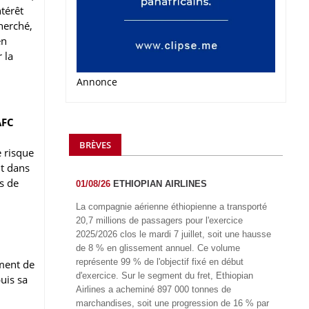
ntérêt
cherché,
en
 la
Annonce
AFC
BRÈVES
e risque
nt dans
s de
01/08/26
ETHIOPIAN AIRLINES
La compagnie aérienne éthiopienne a transporté
20,7 millions de passagers pour l'exercice
2025/2026 clos le mardi 7 juillet, soit une hausse
de 8 % en glissement annuel. Ce volume
représente 99 % de l'objectif fixé en début
ement de
d'exercice. Sur le segment du fret, Ethiopian
uis sa
Airlines a acheminé 897 000 tonnes de
marchandises, soit une progression de 16 % par