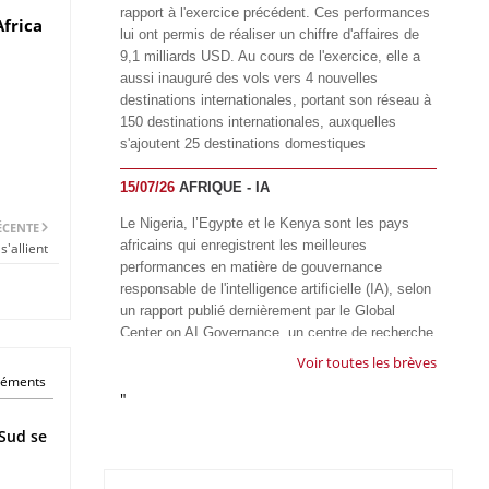
rapport à l'exercice précédent. Ces performances
Africa
lui ont permis de réaliser un chiffre d'affaires de
9,1 milliards USD. Au cours de l'exercice, elle a
aussi inauguré des vols vers 4 nouvelles
destinations internationales, portant son réseau à
150 destinations internationales, auxquelles
s'ajoutent 25 destinations domestiques
15/07/26
AFRIQUE - IA
Le Nigeria, l’Egypte et le Kenya sont les pays
ÉCENTE
africains qui enregistrent les meilleures
'allient
performances en matière de gouvernance
responsable de l'intelligence artificielle (IA), selon
un rapport publié dernièrement par le Global
Center on AI Governance, un centre de recherche
basé en Afrique du Sud, qui œuvre à promouvoir
Voir toutes les brèves
une gouvernance équitable et responsable de l’IA
éléments
"
à l'échelle mondiale. Alors que l’IA transforme
rapidement le fonctionnement des sociétés,
Sud se
influençant tous les domaines, des services
publics à l’éducation, en passant par les soins de
santé, l’emploi et l’accès à l’information, le GIRAI