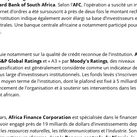
ard Bank of South Africa
. Selon l'
AFC
, l'opération a suscité un i
arnet d'ordres a été sursouscrit à près de deux fois le montant re
nstitution indique également avoir élargi sa base d'investisseurs 
rales. Une banque centrale africaine a notamment participé pour
.
uie notamment sur la qualité de crédit reconnue de l'institution.
S&P Global Ratings
et « A3 » par
Moody's Ratings
, des niveaux
classification est généralement considérée comme un indicateur d
large d'investisseurs institutionnels. Les fonds levés s'inscrive
oyen terme de l'institution, dont le plafond est fixé à 5 milliard
ancement de l'organisation et à soutenir ses interventions dans les
t africain.
lars,
Africa Finance Corporation
est spécialisée dans le financ
 avoir engagé près de 19 milliards de dollars d'investissements dep
, les
ressources naturelles
, les
télécommunications
et l
'industrie
. Son