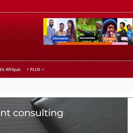
Retrouvez votre chaîne @TV5MONDE, dans le
ho anareo!
 En Afrique
+ PLUS