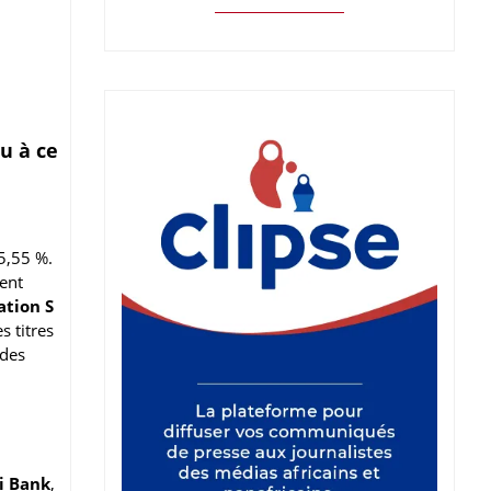
u à ce
5,55 %.
ent
ation S
s titres
 des
i Bank
,