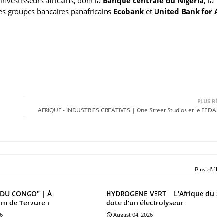
 investisseurs africains, dont la
Banque centrale du Nigeria
, la
 les groupes bancaires panafricains
Ecobank
et
United Bank for 
PLUS R
AFRIQUE - INDUSTRIES CREATIVES | One Street Studios et le FEDA s
Plus d'
DU CONGO" | À
HYDROGENE VERT | L'Afrique du 
um de Tervuren
dote d'un électrolyseur
26
August 04, 2026