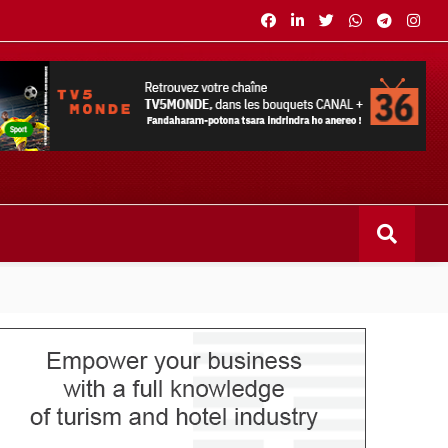
s bouquets CANAL+ 36 . Fandaharam-potoana tsara indrindra