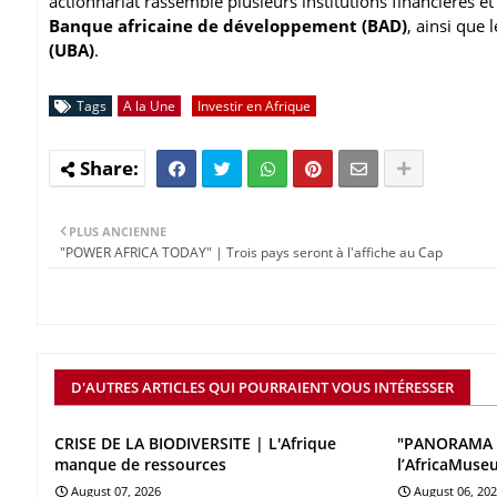
actionnariat rassemble plusieurs institutions financières et
Banque africaine de développement (BAD)
, ainsi que
(UBA)
.
Tags
A la Une
Investir en Afrique
PLUS ANCIENNE
"POWER AFRICA TODAY" | Trois pays seront à l'affiche au Cap
D'AUTRES ARTICLES QUI POURRAIENT VOUS INTÉRESSER
CRISE DE LA BIODIVERSITE | L'Afrique
"PANORAMA 
manque de ressources
l’AfricaMuse
August 07, 2026
August 06, 20