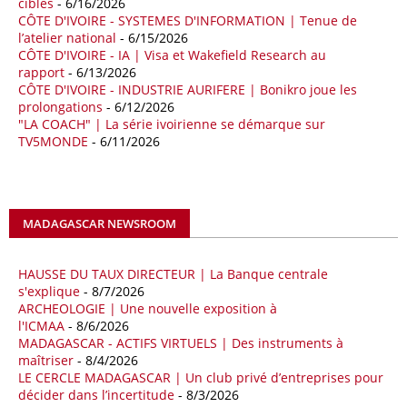
cibles
- 6/16/2026
CÔTE D'IVOIRE - SYSTEMES D'INFORMATION | Tenue de
La multinationale BP signe son retour en Algérie où un permis de
l’atelier national
- 6/15/2026
prospection d’hydrocarbures dans le bassin oriental lui a été attribué
CÔTE D'IVOIRE - IA | Visa et Wakefield Research au
par l’Agence nationale pour la valorisation des ressources en
rapport
- 6/13/2026
hydrocarbures (ALNAFT). L’information rendue publique mercredi 15
CÔTE D'IVOIRE - INDUSTRIE AURIFERE | Bonikro joue les
avril par l’institution, intervient dans le cadre de sa politique de relance
prolongations
- 6/12/2026
de l’exploration. Le périmètre concerné se situe dans une zone de
"LA COACH" | La série ivoirienne se démarque sur
l’est du pays jugée peu explorée malgré son potentiel. BP pourra y
TV5MONDE
- 6/11/2026
lancer ses premières opérations de prospection sur le terrain portant
sur l’acquisition et l’interprétation de données géologiques et
géophysiques.
MADAGASCAR NEWSROOM
18/04/26
OUGANDA - CITIBANK
Les autorités ougandaises ont annoncé avoir mandaté la banque
américaine Citibank pour arranger la mobilisation des financements
HAUSSE DU TAUX DIRECTEUR | La Banque centrale
nécessaires à la construction du chemin de fer à écartement standard
s'explique
- 8/7/2026
ARCHEOLOGIE | Une nouvelle exposition à
(SGR) qui devrait relier la capitale Kampala à la frontière avec le
l'ICMAA
- 8/6/2026
Kenya, pour un investissement de 2,7 milliards d'euros (3,19 milliards
MADAGASCAR - ACTIFS VIRTUELS | Des instruments à
de dollars). Selon le secrétaire permanent au ministère ougandais des
maîtriser
- 8/4/2026
Finances, Ramathan Ggoobi, lors d’une rencontre entre les ministres
LE CERCLE MADAGASCAR | Un club privé d’entreprises pour
des Finances de l'Ouganda, du Kenya et du Rwanda tenue à
décider dans l’incertitude
- 8/3/2026
Washington, en marge des réunions de printemps 2026 du FMI et de