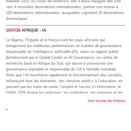
milliards USD. Au cours de l'exercice, elle a aussi inauguré des vols
vers 4 nouvelles destinations internationales, portant son réseau à
150 destinations internationales, auxquelles s'ajoutent 25 destinations
domestiques
15/07/26
AFRIQUE - IA
Le Nigeria, l’Egypte et le Kenya sont les pays africains qui
enregistrent les meilleures performances en matière de gouvernance
responsable de l'intelligence artificielle (IA), selon un rapport publié
dernièrement par le Global Center on AI Governance, un centre de
recherche basé en Afrique du Sud, qui œuvre à promouvoir une
gouvernance équitable et responsable de l’IA à l'échelle mondiale.
Alors que l’IA transforme rapidement le fonctionnement des sociétés,
influençant tous les domaines, des services publics à l’éducation, en
passant par les soins de santé, l’emploi et l’accès à l’information, le
GIRAI 2026 évalue les politiques, les institutions, les pratiques et les
conditions générales de gouvernance qui favorisent un déploiement
Voir toutes les brèves
éthique, inclusif et respectueux des droits humains de cette
"
technologie.
04/07/26
GOOGLE AFRIQUE