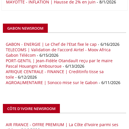
MAYOTTE - INFLATION | Hausse de 2% en juin
- 8/1/2026
même période de 2025 pour s’établir à 36,8 milliards de dollars, en
raison notamment d’une forte hausse des exportations de l’empire du
Milieu vers le continent. Les exportations chinoises vers les pays
africains ont connu une hausse de 28 % entre le 1er janvier et le 30
avril, à 81,82 milliards de dollars. Durant la même période, les
GABON NEWSROOM
importations chinoises en provenance du continent ont atteint 45,02
milliards de dollars, un montant en hausse de 14,5% par rapport aux
quatre premiers mois de 2025.
GABON - ENERGIE | Le Chef de l'Etat fixe le cap
- 6/16/2026
TELECOMS | Validation de l'accord Airtel - Moov Africa
09/05/26
ITALIE - LIBYE
Gabon Télécom
- 6/15/2026
PORT-GENTIL | Jean-Fidèle Otandault reçu par le maire
Les deux pays veulent accélérer leurs projets gaziers communs, afin
Pascal Houangni Ambouroue
- 6/13/2026
de sécuriser davantage les approvisionnements énergétiques en
AFRIQUE CENTRALE - FINANCE | Creditinfo tisse sa
Méditerranée, dans un contexte marqué par des tensions
toile
- 6/12/2026
géopolitiques internationales et des perturbations sur le marché
AGROALIMENTAIRE | Sonoco mise sur le Gabon
- 6/11/2026
mondial du gaz. Réunis à Rome le jeudi 7 mai, la Première ministre
italienne Giorgia Meloni, et le chef du gouvernement libyen
Abdulhamid Dbeibah, ont affiché leur volonté de renforcer la
coopération et les investissements dans le secteur énergétique. Cette
CÔTE D'IVOIRE NEWSROOM
séquence survient alors que Rome cherche à réduire son exposition
aux chocs affectant les flux mondiaux de l’énergie.
AIR FRANCE - OFFRE PREMIUM | La Côte d'Ivoire parmi ses
18/04/26
ALGERIE - BP