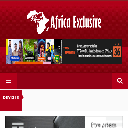
Retrouvez votre chaîne @TV5MONDE, dans les bouquets
CANAL+ 36 . Fandaharam-potoana tsara indrindra ho
anareo!
DEVISES