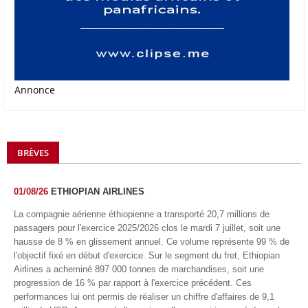
Annonce
BRÈVES
01/08/26
ETHIOPIAN AIRLINES
La compagnie aérienne éthiopienne a transporté 20,7 millions de
passagers pour l'exercice 2025/2026 clos le mardi 7 juillet, soit une
hausse de 8 % en glissement annuel. Ce volume représente 99 % de
l'objectif fixé en début d'exercice. Sur le segment du fret, Ethiopian
Airlines a acheminé 897 000 tonnes de marchandises, soit une
progression de 16 % par rapport à l'exercice précédent. Ces
performances lui ont permis de réaliser un chiffre d'affaires de 9,1