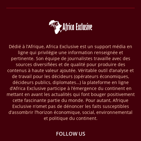
Selon le rapport publié par l’Association mondiale des opérateurs de
téléphonie mobile (GSMA), près de 1432 milliards USD ont transité
par les comptes de mobile money en Afrique au cours de l'année
2025, en hausse d'environ 27 % par rapport à 2024. Le rapport intitulé
« The State of the Industry Report on Mobile Money 2026 » précise
que le continent a capté environ 66 % de la valeur des transactions de
Dédié à l’Afrique, Africa Exclusive est un support média en
mobile money réalisées à l’échelle mondiale, qui s’est établie à 2091
ligne qui privilégie une information renseignée et
milliards USD (+23 % par rapport à 2024). L’Afrique a également
pertinente. Son équipe de journalistes travaille avec des
enregistré environ 74 % du nombre de transactions de Mobile money
sources diversifiées et de qualité pour produire des
répertoriées l’an passé dans le monde, avec environ 92 milliards de
contenus à haute valeur ajoutée. Véritable outil d’analyse et
transactions (+16 % par rapport à 2024) sur un total de 125 milliards
de travail pour les décideurs (opérateurs économiques,
dans le monde.
décideurs publics, diplomates…) la plateforme en ligne
d’Africa Exclusive participe à l’émergence du continent en
28/03/26
AFRIQUE - ECONOMIE CREATIVE
mettant en avant les actualités qui font bouger positivement
cette fascinante partie du monde. Pour autant, Afrique
Une rapport publié dernièrement par le Boston Consulting Group, et
Exclusive n’omet pas de dénoncer les faits susceptibles
intitulé « Africa Unleashed: Empowering Women in Creative Industries
d’assombrir l’horizon économique, social, environnemental
», dresse un état des lieux saisissant de l'économie créative africaine
et politique du continent.
à la fois dynamique et structurellement négligé. Ce secteur,
regroupant entre autres, la mode, la musique, le cinéma, le design et
FOLLOW US
les contenus numériques, représente aujourd'hui environ 59 milliards
USD. Le document, signé par Lisa Ivers et Zineb Sqalli, note qu'il