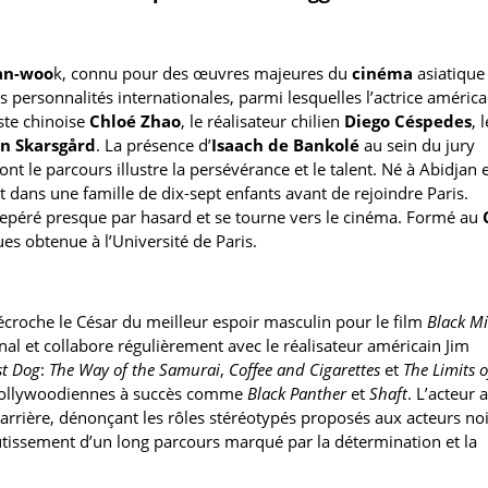
an-woo
k, connu pour des œuvres majeures du
cinéma
asiatique
 personnalités internationales, parmi lesquelles l’actrice américa
aste chinoise
Chloé Zhao
, le réalisateur chilien
Diego Céspedes
, l
an Skarsgård
. La présence d’
Isaach de Bankolé
au sein du jury
t le parcours illustre la persévérance et le talent. Né à Abidjan
dit dans une famille de dix-sept enfants avant de rejoindre Paris.
st repéré presque par hasard et se tourne vers le cinéma. Formé au
s obtenue à l’Université de Paris.
écroche le César du meilleur espoir masculin pour le film
Black M
nal et collabore régulièrement avec le réalisateur américain Jim
t Dog
:
The Way of the Samurai
,
Coffee and Cigarettes
et
The Limits o
s hollywoodiennes à succès comme
Black Panther
et
Shaft
. L’acteur a
arrière, dénonçant les rôles stéréotypés proposés aux acteurs noi
tissement d’un long parcours marqué par la détermination et la