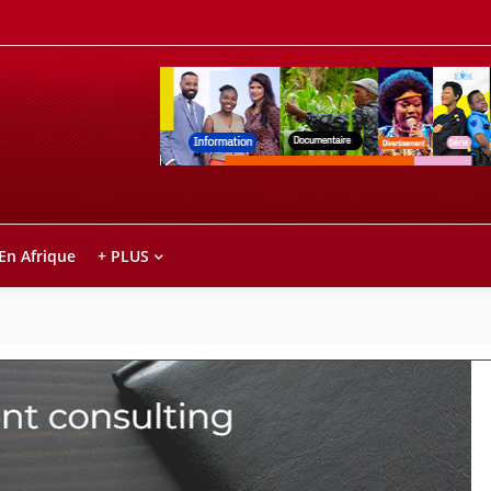
Retrouvez votre chaîne @TV5MONDE, dans le
ho anareo!
 En Afrique
+ PLUS