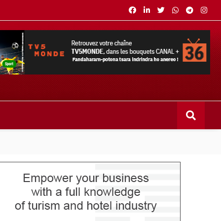
s bouquets CANAL+ 36 . Fandaharam-potoana tsara indrindra