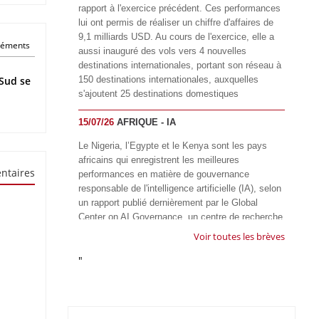
rapport à l'exercice précédent. Ces performances
lui ont permis de réaliser un chiffre d'affaires de
9,1 milliards USD. Au cours de l'exercice, elle a
éléments
aussi inauguré des vols vers 4 nouvelles
destinations internationales, portant son réseau à
Sud se
150 destinations internationales, auxquelles
s'ajoutent 25 destinations domestiques
15/07/26
AFRIQUE - IA
Le Nigeria, l’Egypte et le Kenya sont les pays
africains qui enregistrent les meilleures
ntaires
performances en matière de gouvernance
responsable de l'intelligence artificielle (IA), selon
un rapport publié dernièrement par le Global
Center on AI Governance, un centre de recherche
basé en Afrique du Sud, qui œuvre à promouvoir
Voir toutes les brèves
une gouvernance équitable et responsable de l’IA
"
à l'échelle mondiale. Alors que l’IA transforme
rapidement le fonctionnement des sociétés,
influençant tous les domaines, des services
publics à l’éducation, en passant par les soins de
santé, l’emploi et l’accès à l’information, le GIRAI