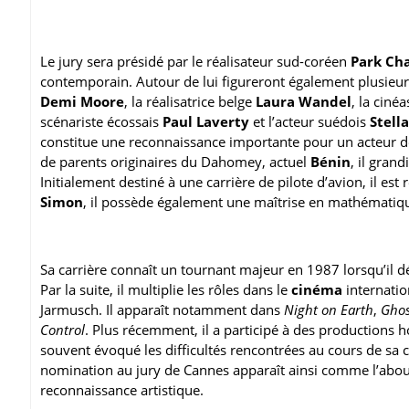
Le jury sera présidé par le réalisateur sud-coréen
Park Ch
contemporain. Autour de lui figureront également plusieurs
Demi Moore
, la réalisatrice belge
Laura Wandel
, la ciné
scénariste écossais
Paul Laverty
et l’acteur suédois
Stell
constitue une reconnaissance importante pour un acteur don
de parents originaires du Dahomey, actuel
Bénin
, il gran
Initialement destiné à une carrière de pilote d’avion, il e
Simon
, il possède également une maîtrise en mathématique
Sa carrière connaît un tournant majeur en 1987 lorsqu’il d
Par la suite, il multiplie les rôles dans le
cinéma
internatio
Jarmusch. Il apparaît notamment dans
Night on Earth
,
Ghos
Control
. Plus récemment, il a participé à des production
souvent évoqué les difficultés rencontrées au cours de sa c
nomination au jury de Cannes apparaît ainsi comme l’abou
reconnaissance artistique.