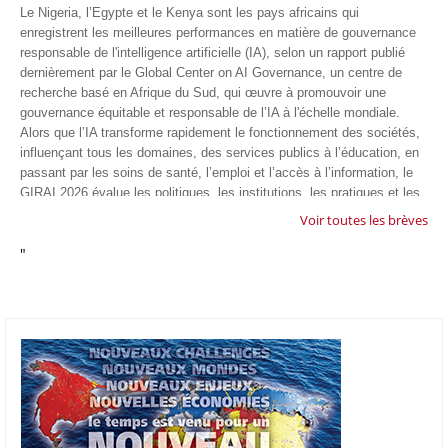
Le Nigeria, l’Egypte et le Kenya sont les pays africains qui
enregistrent les meilleures performances en matière de gouvernance
responsable de l'intelligence artificielle (IA), selon un rapport publié
dernièrement par le Global Center on AI Governance, un centre de
recherche basé en Afrique du Sud, qui œuvre à promouvoir une
gouvernance équitable et responsable de l’IA à l'échelle mondiale.
Alors que l’IA transforme rapidement le fonctionnement des sociétés,
influençant tous les domaines, des services publics à l’éducation, en
passant par les soins de santé, l’emploi et l’accès à l’information, le
GIRAI 2026 évalue les politiques, les institutions, les pratiques et les
conditions générales de gouvernance qui favorisent un déploiement
Voir toutes les brèves
éthique, inclusif et respectueux des droits humains de cette
"
technologie.
04/07/26
GOOGLE AFRIQUE
Google va lancer le premier laboratoire d'intelligence artificielle
appliquée d'Afrique à À Accra, au Ghana. L'annonce a été faite
mercredi 1er juillet lors du premier Google Cloud Summit du groupe
américain, qui a également indiqué avoir dépassé son objectif
d'investir un milliard de dollars sur le continent en cinq ans. Baptisée
Google Africa Applied AI Lab, la structure sera hébergée à l'AI
Community Centre d'Accra. Elle associera des fondateurs de start-up