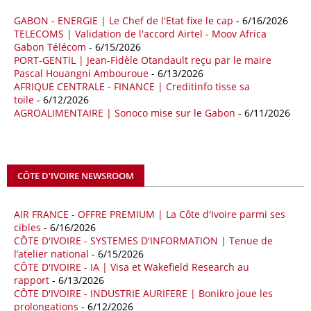
milliards de dollars, un montant en hausse de 14,5% par rapport aux
quatre premiers mois de 2025.
GABON - ENERGIE | Le Chef de l'Etat fixe le cap
- 6/16/2026
TELECOMS | Validation de l'accord Airtel - Moov Africa
09/05/26
ITALIE - LIBYE
Gabon Télécom
- 6/15/2026
PORT-GENTIL | Jean-Fidèle Otandault reçu par le maire
Les deux pays veulent accélérer leurs projets gaziers communs, afin
Pascal Houangni Ambouroue
- 6/13/2026
de sécuriser davantage les approvisionnements énergétiques en
AFRIQUE CENTRALE - FINANCE | Creditinfo tisse sa
Méditerranée, dans un contexte marqué par des tensions
toile
- 6/12/2026
géopolitiques internationales et des perturbations sur le marché
AGROALIMENTAIRE | Sonoco mise sur le Gabon
- 6/11/2026
mondial du gaz. Réunis à Rome le jeudi 7 mai, la Première ministre
italienne Giorgia Meloni, et le chef du gouvernement libyen
Abdulhamid Dbeibah, ont affiché leur volonté de renforcer la
coopération et les investissements dans le secteur énergétique. Cette
CÔTE D'IVOIRE NEWSROOM
séquence survient alors que Rome cherche à réduire son exposition
aux chocs affectant les flux mondiaux de l’énergie.
AIR FRANCE - OFFRE PREMIUM | La Côte d'Ivoire parmi ses
18/04/26
ALGERIE - BP
cibles
- 6/16/2026
CÔTE D'IVOIRE - SYSTEMES D'INFORMATION | Tenue de
La multinationale BP signe son retour en Algérie où un permis de
l’atelier national
- 6/15/2026
prospection d’hydrocarbures dans le bassin oriental lui a été attribué
CÔTE D'IVOIRE - IA | Visa et Wakefield Research au
par l’Agence nationale pour la valorisation des ressources en
rapport
- 6/13/2026
hydrocarbures (ALNAFT). L’information rendue publique mercredi 15
CÔTE D'IVOIRE - INDUSTRIE AURIFERE | Bonikro joue les
avril par l’institution, intervient dans le cadre de sa politique de relance
prolongations
- 6/12/2026