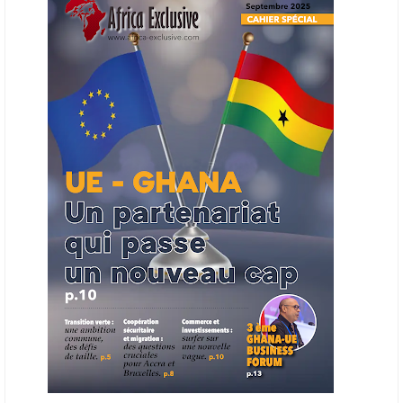
entreprises du continent dans les marchés du secteur énergétique.
Cet outil permettra de recenser les entreprises africaines opérant dans
la chaîne de valeur énergétique et de publier des appels d’offres
ouverts en priorité aux sociétés du continent. Le projet est en phase
finale de développement et devrait aboutir, d’ici fin 2026 ou début
2027, à un bulletin africain des appels d’offres dans le secteur de
l’énergie.
06/06/26
AFRICA FINANCE CORPORATION
Cette semaine, Africa Finance Corporation (AFC) a annoncé avoir
bouclé un prêt syndiqué de 2 milliards de dollars, la plus importante
levée de son histoire. Initialement calibrée à 1,6 milliard, l'opération a
été relevée de 400 millions face à l'afflux des souscriptions de
banques internationales. Plus du tiers des fonds proviennent
d'institutions financières asiatiques, à parts égales avec l'Europe.
L'Asie-Pacifique et l'Europe pèsent chacune 35 % du tour de table,
devant le Moyen-Orient (25 %) et l'Afrique (5 %), selon le communiqué
de l'institution panafricaine, qui compte 48 pays membres.
25/05/26
ECHANGES AFRIQUE - UE
Les échanges entre l’Afrique et l’Europe pourraient quasiment