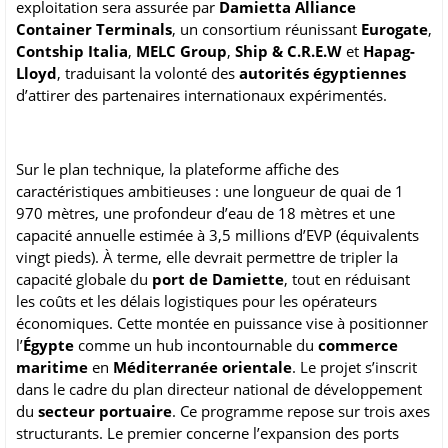
exploitation sera assurée par
Damietta Alliance
Container Terminals
, un consortium réunissant
Eurogate
,
Contship Italia
,
MELC Group
,
Ship & C.R.E.W
et
Hapag-
Lloyd
, traduisant la volonté des
autorités égyptiennes
d’attirer des partenaires internationaux expérimentés.
Sur le plan technique, la plateforme affiche des
caractéristiques ambitieuses : une longueur de quai de 1
970 mètres, une profondeur d’eau de 18 mètres et une
capacité annuelle estimée à 3,5 millions d’EVP (équivalents
vingt pieds). À terme, elle devrait permettre de tripler la
capacité globale du
port de Damiette
, tout en réduisant
les coûts et les délais logistiques pour les opérateurs
économiques. Cette montée en puissance vise à positionner
l’
Égypte
comme un hub incontournable du
commerce
maritime
en
Méditerranée orientale
. Le projet s’inscrit
dans le cadre du plan directeur national de développement
du
secteur portuaire
. Ce programme repose sur trois axes
structurants. Le premier concerne l’expansion des ports