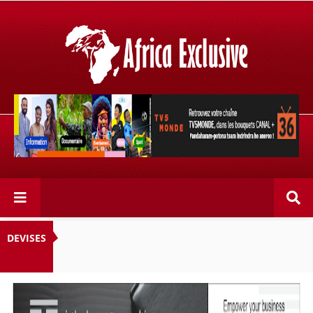
Retrouvez votre chaîne @TV5MONDE, dans les bouquets
CANAL+ 36 . Fandaharam-potoana tsara indrindra ho
anareo!
DEVISES