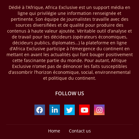
que le continent a capté environ 66 % de la valeur des transactions de
Dédié à l’Afrique, Africa Exclusive est un support média en
mobile money réalisées à l’échelle mondiale, qui s’est établie à 2091
ligne qui privilégie une information renseignée et
milliards USD (+23 % par rapport à 2024). L’Afrique a également
pertinente. Son équipe de journalistes travaille avec des
enregistré environ 74 % du nombre de transactions de Mobile money
sources diversifiées et de qualité pour produire des
répertoriées l’an passé dans le monde, avec environ 92 milliards de
contenus à haute valeur ajoutée. Véritable outil d’analyse et
transactions (+16 % par rapport à 2024) sur un total de 125 milliards
de travail pour les décideurs (opérateurs économiques,
dans le monde.
décideurs publics, diplomates…) la plateforme en ligne
d’Africa Exclusive participe à l’émergence du continent en
28/03/26
AFRIQUE - ECONOMIE CREATIVE
mettant en avant les actualités qui font bouger positivement
cette fascinante partie du monde. Pour autant, Afrique
Une rapport publié dernièrement par le Boston Consulting Group, et
Exclusive n’omet pas de dénoncer les faits susceptibles
intitulé « Africa Unleashed: Empowering Women in Creative Industries
d’assombrir l’horizon économique, social, environnemental
», dresse un état des lieux saisissant de l'économie créative africaine
et politique du continent.
à la fois dynamique et structurellement négligé. Ce secteur,
regroupant entre autres, la mode, la musique, le cinéma, le design et
FOLLOW US
les contenus numériques, représente aujourd'hui environ 59 milliards
USD. Le document, signé par Lisa Ivers et Zineb Sqalli, note qu'il
représente moins de 3 % d'un marché mondial évalué à près de 2000
milliards USD. L'écart est vertigineux, mais il constitue aussi, selon le
BCG, une opportunité. Si l'Afrique parvenait à doubler sa part dans le
marché créatif mondial d'ici 2030 — passant de 3 % à 6 % —, ses
exportations créatives pourraient atteindre 140 à 150 milliards USD,
Home
Contact us
selon toujours le cabinet.
Design by -
Blogger Templates
| Distributed by
Free Blogger Templates