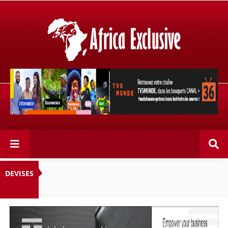
Retrouvez votre chaîne @TV5MONDE, dans les bouquets
CANAL+ 36 . Fandaharam-potoana tsara indrindra ho
anareo!
DEVISES