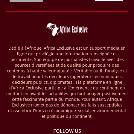
Congo » (SCBFEP), il mobilise 1,02 milliard $, dont une première
phase de 394,83 millions de dollars. C’est ce qu’indique l’institution
dans un communiqué publié mercredi 1er avril. Cette première phase
vise à améliorer la gestion forestière, renforcer les chaînes de valeur
et créer 220 000 emplois au Cameroun, en République centrafricaine
(RCA) et en République du Congo. Près de 8 millions d’hectares
seront placés sous gestion durable.
Dédié à l’Afrique, Africa Exclusive est un support média en
ligne qui privilégie une information renseignée et
28/03/26
AFRIQUE - MOBILE MONEY
pertinente. Son équipe de journalistes travaille avec des
Selon le rapport publié par l’Association mondiale des opérateurs de
sources diversifiées et de qualité pour produire des
téléphonie mobile (GSMA), près de 1432 milliards USD ont transité
contenus à haute valeur ajoutée. Véritable outil d’analyse et
par les comptes de mobile money en Afrique au cours de l'année
de travail pour les décideurs (opérateurs économiques,
décideurs publics, diplomates…) la plateforme en ligne
2025, en hausse d'environ 27 % par rapport à 2024. Le rapport intitulé
d’Africa Exclusive participe à l’émergence du continent en
« The State of the Industry Report on Mobile Money 2026 » précise
mettant en avant les actualités qui font bouger positivement
que le continent a capté environ 66 % de la valeur des transactions de
cette fascinante partie du monde. Pour autant, Afrique
mobile money réalisées à l’échelle mondiale, qui s’est établie à 2091
Exclusive n’omet pas de dénoncer les faits susceptibles
milliards USD (+23 % par rapport à 2024). L’Afrique a également
d’assombrir l’horizon économique, social, environnemental
enregistré environ 74 % du nombre de transactions de Mobile money
et politique du continent.
répertoriées l’an passé dans le monde, avec environ 92 milliards de
transactions (+16 % par rapport à 2024) sur un total de 125 milliards
dans le monde.
FOLLOW US