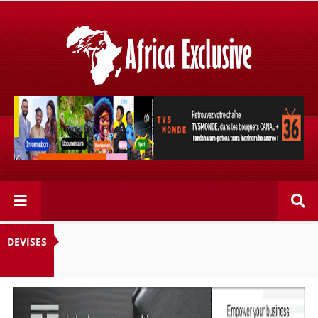
Retrouvez votre chaîne @TV5MONDE, dans les bouquets
CANAL+ 36 . Fandaharam-potoana tsara indrindra ho
anareo!
DEVISES