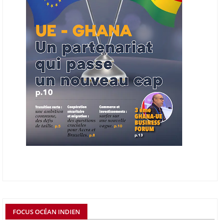
06/06/26
AFRICA FINANCE CORPORATION
Cette semaine, Africa Finance Corporation (AFC) a annoncé avoir
bouclé un prêt syndiqué de 2 milliards de dollars, la plus importante
levée de son histoire. Initialement calibrée à 1,6 milliard, l'opération a
été relevée de 400 millions face à l'afflux des souscriptions de
banques internationales. Plus du tiers des fonds proviennent
d'institutions financières asiatiques, à parts égales avec l'Europe.
L'Asie-Pacifique et l'Europe pèsent chacune 35 % du tour de table,
devant le Moyen-Orient (25 %) et l'Afrique (5 %), selon le communiqué
de l'institution panafricaine, qui compte 48 pays membres.
25/05/26
ECHANGES AFRIQUE - UE
Les échanges entre l’Afrique et l’Europe pourraient quasiment
atteindre 1 000 milliards USD d’ici dix ans contre 545 milliards en
2024, si les deux continents passent d’une logique de commerce
bilatéral à une logique de « co-production », en se concentrant sur
quelques chaînes de valeur à fort potentiel où produire ensemble leur
permettrait d’être compétitifs à l’échelle mondiale. C'est ce que
détermine un rapport publié début mai 2026 par le cabinet de conseil
FOCUS OCÉAN INDIEN
Boston Consulting Group (BCG). Intitulé « Strengthening the Africa-