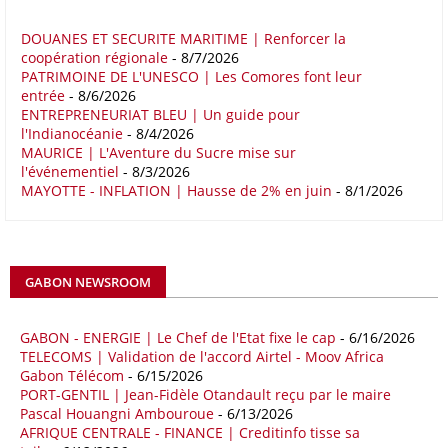
Europe Corridor : Strategic Imperative in a Multipolar World », le
rapport note que les relations entre l'Afrique et l'Europe trouvent leur
DOUANES ET SECURITE MARITIME | Renforcer la
coopération régionale
- 8/7/2026
fondement dans la proximité géographique et des dynamiques socio-
PATRIMOINE DE L'UNESCO | Les Comores font leur
économiques complémentaires.
entrée
- 8/6/2026
ENTREPRENEURIAT BLEU | Un guide pour
16/05/26
COMMERCE CHINE - AFRIQUE
l'Indianocéanie
- 8/4/2026
Le déficit commercial de l’Afrique avec la Chine s’est creusé de 48,27
MAURICE | L'Aventure du Sucre mise sur
l'événementiel
- 8/3/2026
% au cours des quatre premiers mois de 2026 comparativement à la
MAYOTTE - INFLATION | Hausse de 2% en juin
- 8/1/2026
même période de 2025 pour s’établir à 36,8 milliards de dollars, en
raison notamment d’une forte hausse des exportations de l’empire du
Milieu vers le continent. Les exportations chinoises vers les pays
africains ont connu une hausse de 28 % entre le 1er janvier et le 30
avril, à 81,82 milliards de dollars. Durant la même période, les
GABON NEWSROOM
importations chinoises en provenance du continent ont atteint 45,02
milliards de dollars, un montant en hausse de 14,5% par rapport aux
quatre premiers mois de 2025.
GABON - ENERGIE | Le Chef de l'Etat fixe le cap
- 6/16/2026
TELECOMS | Validation de l'accord Airtel - Moov Africa
09/05/26
ITALIE - LIBYE
Gabon Télécom
- 6/15/2026
PORT-GENTIL | Jean-Fidèle Otandault reçu par le maire
Les deux pays veulent accélérer leurs projets gaziers communs, afin
Pascal Houangni Ambouroue
- 6/13/2026
de sécuriser davantage les approvisionnements énergétiques en
AFRIQUE CENTRALE - FINANCE | Creditinfo tisse sa
Méditerranée, dans un contexte marqué par des tensions