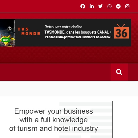
s bouquets CANAL+ 36 . Fandaharam-potoana tsara indrindra