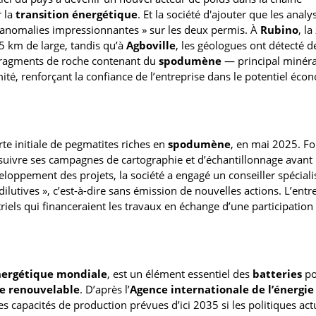
r la
transition énergétique
. Et la société d'ajouter que les analy
« anomalies impressionnantes » sur les deux permis. À
Rubino
, l
,5 km de large, tandis qu’à
Agboville
, les géologues ont détecté d
 fragments de roche contenant du
spodumène
— principal minéra
té, renforçant la confiance de l’entreprise dans le potentiel éc
e initiale de pegmatites riches en
spodumène
, en mai 2025. Fo
suivre ses campagnes de cartographie et d’échantillonnage avant
veloppement des projets, la société a engagé un conseiller spéciali
ilutives », c’est-à-dire sans émission de nouvelles actions. L’entr
iels qui financeraient les travaux en échange d’une participation 
nergétique mondiale
, est un élément essentiel des
batteries
po
ie renouvelable
. D’après l’
Agence internationale de l’énergie
capacités de production prévues d’ici 2035 si les politiques act