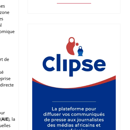
ses
a zone
es
l
onomique
rt de
sé
eprise
directe
ur
(
AIE
), la
uelles