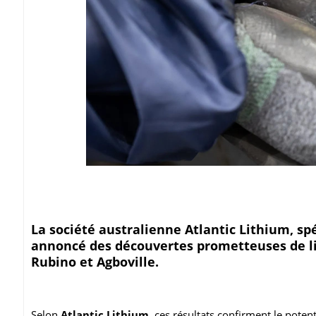
La société australienne Atlantic Lithium, sp
annoncé des découvertes prometteuses de lit
Rubino et Agboville.
Selon
Atlantic Lithium
, ces résultats confirment le pote