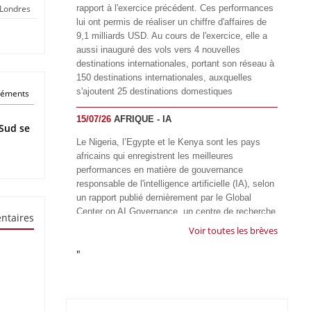
 Londres
rapport à l'exercice précédent. Ces performances
lui ont permis de réaliser un chiffre d'affaires de
9,1 milliards USD. Au cours de l'exercice, elle a
aussi inauguré des vols vers 4 nouvelles
destinations internationales, portant son réseau à
150 destinations internationales, auxquelles
s'ajoutent 25 destinations domestiques
éléments
15/07/26
AFRIQUE - IA
Sud se
Le Nigeria, l’Egypte et le Kenya sont les pays
africains qui enregistrent les meilleures
performances en matière de gouvernance
responsable de l'intelligence artificielle (IA), selon
un rapport publié dernièrement par le Global
Center on AI Governance, un centre de recherche
ntaires
basé en Afrique du Sud, qui œuvre à promouvoir
Voir toutes les brèves
une gouvernance équitable et responsable de l’IA
"
à l'échelle mondiale. Alors que l’IA transforme
rapidement le fonctionnement des sociétés,
influençant tous les domaines, des services
publics à l’éducation, en passant par les soins de
santé, l’emploi et l’accès à l’information, le GIRAI