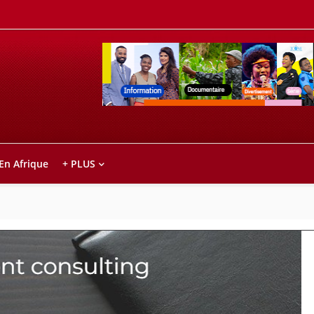
Retrouvez votre chaîne @TV5MONDE, dans le
ho anareo!
 En Afrique
+ PLUS