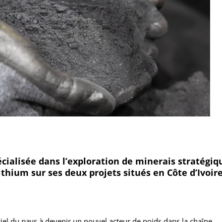
écialisée dans l’exploration de minerais stratégiq
hium sur ses deux projets situés en Côte d’Ivoire
ntiel du pays à devenir un nouvel acteur de poids dans la chaîne