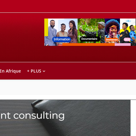
Retrouvez votre chaîne @TV5MONDE, dans le
ho anareo!
 En Afrique
+ PLUS