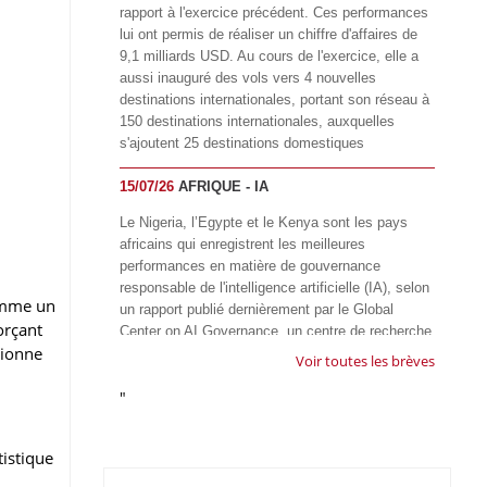
rapport à l'exercice précédent. Ces performances
lui ont permis de réaliser un chiffre d'affaires de
9,1 milliards USD. Au cours de l'exercice, elle a
aussi inauguré des vols vers 4 nouvelles
destinations internationales, portant son réseau à
150 destinations internationales, auxquelles
s'ajoutent 25 destinations domestiques
15/07/26
AFRIQUE - IA
Le Nigeria, l’Egypte et le Kenya sont les pays
africains qui enregistrent les meilleures
performances en matière de gouvernance
responsable de l'intelligence artificielle (IA), selon
omme un
un rapport publié dernièrement par le Global
orçant
Center on AI Governance, un centre de recherche
tionne
basé en Afrique du Sud, qui œuvre à promouvoir
Voir toutes les brèves
une gouvernance équitable et responsable de l’IA
"
à l'échelle mondiale. Alors que l’IA transforme
rapidement le fonctionnement des sociétés,
influençant tous les domaines, des services
istique
publics à l’éducation, en passant par les soins de
santé, l’emploi et l’accès à l’information, le GIRAI