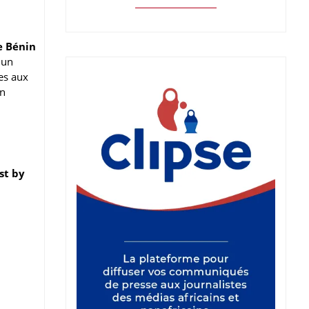
e Bénin
 un
es aux
on
st by