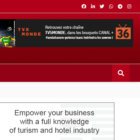
s bouquets CANAL+ 36 . Fandaharam-potoana tsara indrindra