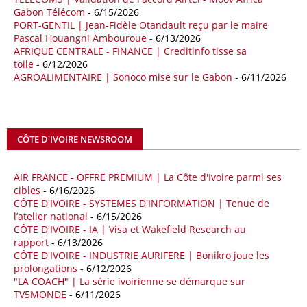
Gabon Télécom
- 6/15/2026
09/05/26
ITALIE - LIBYE
PORT-GENTIL | Jean-Fidèle Otandault reçu par le maire
Pascal Houangni Ambouroue
- 6/13/2026
Les deux pays veulent accélérer leurs projets gaziers communs, afin
AFRIQUE CENTRALE - FINANCE | Creditinfo tisse sa
de sécuriser davantage les approvisionnements énergétiques en
toile
- 6/12/2026
Méditerranée, dans un contexte marqué par des tensions
AGROALIMENTAIRE | Sonoco mise sur le Gabon
- 6/11/2026
géopolitiques internationales et des perturbations sur le marché
mondial du gaz. Réunis à Rome le jeudi 7 mai, la Première ministre
italienne Giorgia Meloni, et le chef du gouvernement libyen
Abdulhamid Dbeibah, ont affiché leur volonté de renforcer la
CÔTE D'IVOIRE NEWSROOM
coopération et les investissements dans le secteur énergétique. Cette
séquence survient alors que Rome cherche à réduire son exposition
aux chocs affectant les flux mondiaux de l’énergie.
AIR FRANCE - OFFRE PREMIUM | La Côte d'Ivoire parmi ses
cibles
- 6/16/2026
18/04/26
ALGERIE - BP
CÔTE D'IVOIRE - SYSTEMES D'INFORMATION | Tenue de
l’atelier national
- 6/15/2026
La multinationale BP signe son retour en Algérie où un permis de
CÔTE D'IVOIRE - IA | Visa et Wakefield Research au
prospection d’hydrocarbures dans le bassin oriental lui a été attribué
rapport
- 6/13/2026
par l’Agence nationale pour la valorisation des ressources en
CÔTE D'IVOIRE - INDUSTRIE AURIFERE | Bonikro joue les
hydrocarbures (ALNAFT). L’information rendue publique mercredi 15
prolongations
- 6/12/2026
avril par l’institution, intervient dans le cadre de sa politique de relance
"LA COACH" | La série ivoirienne se démarque sur
de l’exploration. Le périmètre concerné se situe dans une zone de
TV5MONDE
- 6/11/2026
l’est du pays jugée peu explorée malgré son potentiel. BP pourra y