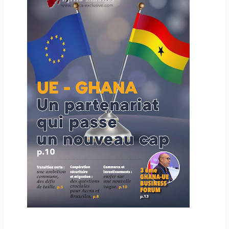
Cet outil permettra de recenser les entreprises africaines opérant dans
la chaîne de valeur énergétique et de publier des appels d’offres
ouverts en priorité aux sociétés du continent. Le projet est en phase
finale de développement et devrait aboutir, d’ici fin 2026 ou début
2027, à un bulletin africain des appels d’offres dans le secteur de
l’énergie.
06/06/26
AFRICA FINANCE CORPORATION
Cette semaine, Africa Finance Corporation (AFC) a annoncé avoir
bouclé un prêt syndiqué de 2 milliards de dollars, la plus importante
levée de son histoire. Initialement calibrée à 1,6 milliard, l'opération a
été relevée de 400 millions face à l'afflux des souscriptions de
banques internationales. Plus du tiers des fonds proviennent
d'institutions financières asiatiques, à parts égales avec l'Europe.
L'Asie-Pacifique et l'Europe pèsent chacune 35 % du tour de table,
devant le Moyen-Orient (25 %) et l'Afrique (5 %), selon le communiqué
de l'institution panafricaine, qui compte 48 pays membres.
25/05/26
ECHANGES AFRIQUE - UE
Les échanges entre l’Afrique et l’Europe pourraient quasiment
atteindre 1 000 milliards USD d’ici dix ans contre 545 milliards en