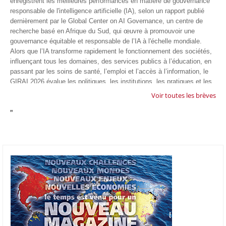
enregistrent les meilleures performances en matière de gouvernance
responsable de l'intelligence artificielle (IA), selon un rapport publié
dernièrement par le Global Center on AI Governance, un centre de
recherche basé en Afrique du Sud, qui œuvre à promouvoir une
gouvernance équitable et responsable de l’IA à l'échelle mondiale.
Alors que l’IA transforme rapidement le fonctionnement des sociétés,
influençant tous les domaines, des services publics à l’éducation, en
passant par les soins de santé, l’emploi et l’accès à l’information, le
GIRAI 2026 évalue les politiques, les institutions, les pratiques et les
conditions générales de gouvernance qui favorisent un déploiement
Voir toutes les brèves
éthique, inclusif et respectueux des droits humains de cette
"
technologie.
04/07/26
GOOGLE AFRIQUE
Google va lancer le premier laboratoire d'intelligence artificielle
appliquée d'Afrique à À Accra, au Ghana. L'annonce a été faite
mercredi 1er juillet lors du premier Google Cloud Summit du groupe
américain, qui a également indiqué avoir dépassé son objectif
d'investir un milliard de dollars sur le continent en cinq ans. Baptisée
Google Africa Applied AI Lab, la structure sera hébergée à l'AI
Community Centre d'Accra. Elle associera des fondateurs de start-up
venus de tout le continent à des chercheurs de Google et leur donnera