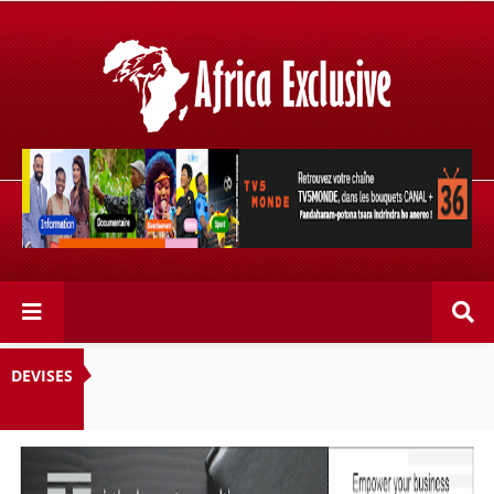
Retrouvez votre chaîne @TV5MONDE, dans les bouquets
CANAL+ 36 . Fandaharam-potoana tsara indrindra ho
anareo!
DEVISES