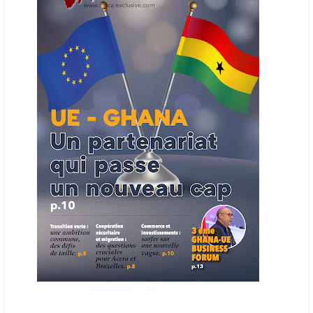
Cet outil permettra de recenser les entreprises africaines opérant dans
la chaîne de valeur énergétique et de publier des appels d’offres
ouverts en priorité aux sociétés du continent. Le projet est en phase
finale de développement et devrait aboutir, d’ici fin 2026 ou début
2027, à un bulletin africain des appels d’offres dans le secteur de
l’énergie.
06/06/26
AFRICA FINANCE CORPORATION
Cette semaine, Africa Finance Corporation (AFC) a annoncé avoir
bouclé un prêt syndiqué de 2 milliards de dollars, la plus importante
levée de son histoire. Initialement calibrée à 1,6 milliard, l'opération a
été relevée de 400 millions face à l'afflux des souscriptions de
banques internationales. Plus du tiers des fonds proviennent
d'institutions financières asiatiques, à parts égales avec l'Europe.
L'Asie-Pacifique et l'Europe pèsent chacune 35 % du tour de table,
devant le Moyen-Orient (25 %) et l'Afrique (5 %), selon le communiqué
de l'institution panafricaine, qui compte 48 pays membres.
25/05/26
ECHANGES AFRIQUE - UE
Les échanges entre l’Afrique et l’Europe pourraient quasiment
atteindre 1 000 milliards USD d’ici dix ans contre 545 milliards en