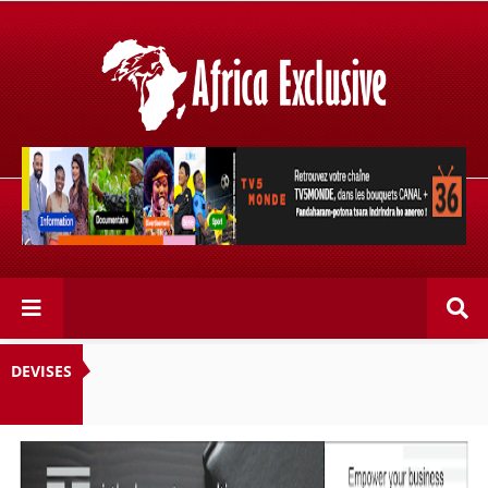
Retrouvez votre chaîne @TV5MONDE, dans les bouquets
CANAL+ 36 . Fandaharam-potoana tsara indrindra ho
anareo!
DEVISES