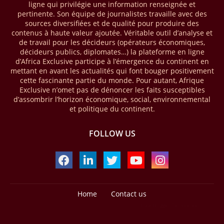
ligne qui privilégie une information renseignée et
milliards USD (+23 % par rapport à 2024). L’Afrique a également
pertinente. Son équipe de journalistes travaille avec des
enregistré environ 74 % du nombre de transactions de Mobile money
sources diversifiées et de qualité pour produire des
répertoriées l’an passé dans le monde, avec environ 92 milliards de
contenus à haute valeur ajoutée. Véritable outil d’analyse et
transactions (+16 % par rapport à 2024) sur un total de 125 milliards
de travail pour les décideurs (opérateurs économiques,
dans le monde.
décideurs publics, diplomates…) la plateforme en ligne
d’Africa Exclusive participe à l’émergence du continent en
28/03/26
AFRIQUE - ECONOMIE CREATIVE
mettant en avant les actualités qui font bouger positivement
cette fascinante partie du monde. Pour autant, Afrique
Une rapport publié dernièrement par le Boston Consulting Group, et
Exclusive n’omet pas de dénoncer les faits susceptibles
intitulé « Africa Unleashed: Empowering Women in Creative Industries
d’assombrir l’horizon économique, social, environnemental
», dresse un état des lieux saisissant de l'économie créative africaine
et politique du continent.
à la fois dynamique et structurellement négligé. Ce secteur,
regroupant entre autres, la mode, la musique, le cinéma, le design et
FOLLOW US
les contenus numériques, représente aujourd'hui environ 59 milliards
USD. Le document, signé par Lisa Ivers et Zineb Sqalli, note qu'il
représente moins de 3 % d'un marché mondial évalué à près de 2000
milliards USD. L'écart est vertigineux, mais il constitue aussi, selon le
BCG, une opportunité. Si l'Afrique parvenait à doubler sa part dans le
marché créatif mondial d'ici 2030 — passant de 3 % à 6 % —, ses
exportations créatives pourraient atteindre 140 à 150 milliards USD,
Home
Contact us
selon toujours le cabinet.
Design by -
Blogger Templates
| Distributed by
Free Blogger Templates
21/03/26
MOZAMBIQUE - TERRES RARES