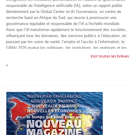
responsable de l'intelligence artificielle (IA), selon un rapport publié
dernièrement par le Global Center on AI Governance, un centre de
recherche basé en Afrique du Sud, qui œuvre à promouvoir une
gouvernance équitable et responsable de l’IA à l'échelle mondiale.
Alors que l’IA transforme rapidement le fonctionnement des sociétés,
influençant tous les domaines, des services publics à l’éducation, en
passant par les soins de santé, l’emploi et l’accès à l’information, le
GIRAI 2026 évalue les politiques, les institutions, les pratiques et les
conditions générales de gouvernance qui favorisent un déploiement
Voir toutes les brèves
éthique, inclusif et respectueux des droits humains de cette
"
technologie.
04/07/26
GOOGLE AFRIQUE
Google va lancer le premier laboratoire d'intelligence artificielle
appliquée d'Afrique à À Accra, au Ghana. L'annonce a été faite
mercredi 1er juillet lors du premier Google Cloud Summit du groupe
américain, qui a également indiqué avoir dépassé son objectif
d'investir un milliard de dollars sur le continent en cinq ans. Baptisée
Google Africa Applied AI Lab, la structure sera hébergée à l'AI
Community Centre d'Accra. Elle associera des fondateurs de start-up
venus de tout le continent à des chercheurs de Google et leur donnera