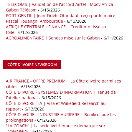
TELECOMS | Validation de l'accord Airtel - Moov Africa
09/05/26
ITALIE - LIBYE
Gabon Télécom
- 6/15/2026
PORT-GENTIL | Jean-Fidèle Otandault reçu par le maire
Les deux pays veulent accélérer leurs projets gaziers communs, afin
Pascal Houangni Ambouroue
- 6/13/2026
de sécuriser davantage les approvisionnements énergétiques en
AFRIQUE CENTRALE - FINANCE | Creditinfo tisse sa
Méditerranée, dans un contexte marqué par des tensions
toile
- 6/12/2026
géopolitiques internationales et des perturbations sur le marché
AGROALIMENTAIRE | Sonoco mise sur le Gabon
- 6/11/2026
mondial du gaz. Réunis à Rome le jeudi 7 mai, la Première ministre
italienne Giorgia Meloni, et le chef du gouvernement libyen
Abdulhamid Dbeibah, ont affiché leur volonté de renforcer la
coopération et les investissements dans le secteur énergétique. Cette
CÔTE D'IVOIRE NEWSROOM
séquence survient alors que Rome cherche à réduire son exposition
aux chocs affectant les flux mondiaux de l’énergie.
AIR FRANCE - OFFRE PREMIUM | La Côte d'Ivoire parmi ses
18/04/26
ALGERIE - BP
cibles
- 6/16/2026
CÔTE D'IVOIRE - SYSTEMES D'INFORMATION | Tenue de
La multinationale BP signe son retour en Algérie où un permis de
l’atelier national
- 6/15/2026
prospection d’hydrocarbures dans le bassin oriental lui a été attribué
CÔTE D'IVOIRE - IA | Visa et Wakefield Research au
par l’Agence nationale pour la valorisation des ressources en
rapport
- 6/13/2026
hydrocarbures (ALNAFT). L’information rendue publique mercredi 15
CÔTE D'IVOIRE - INDUSTRIE AURIFERE | Bonikro joue les
avril par l’institution, intervient dans le cadre de sa politique de relance
prolongations
- 6/12/2026
de l’exploration. Le périmètre concerné se situe dans une zone de
"LA COACH" | La série ivoirienne se démarque sur
l’est du pays jugée peu explorée malgré son potentiel. BP pourra y
TV5MONDE
- 6/11/2026