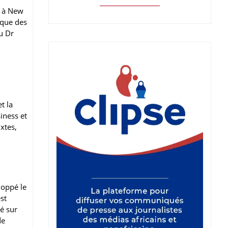
e à New
 que des
u Dr
t la
iness et
ixtes,
loppé le
st
xé sur
de