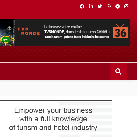
s bouquets CANAL+ 36 . Fandaharam-potoana tsara indrindra