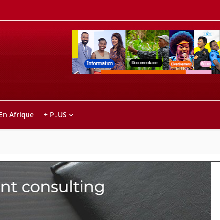
Retrouvez votre chaîne @TV5MONDE, dans le
ho anareo!
 En Afrique
+ PLUS