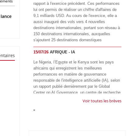
éléments
rapport à l'exercice précédent. Ces performances
lui ont permis de réaliser un chiffre d'affaires de
 lance
9,1 milliards USD. Au cours de l'exercice, elle a
aussi inauguré des vols vers 4 nouvelles
destinations internationales, portant son réseau à
150 destinations internationales, auxquelles
s'ajoutent 25 destinations domestiques
15/07/26
AFRIQUE - IA
ntaires
Le Nigeria, l’Egypte et le Kenya sont les pays
africains qui enregistrent les meilleures
performances en matière de gouvernance
responsable de l'intelligence artificielle (IA), selon
un rapport publié dernièrement par le Global
Center on AI Governance, un centre de recherche
basé en Afrique du Sud, qui œuvre à promouvoir
Voir toutes les brèves
une gouvernance équitable et responsable de l’IA
"
à l'échelle mondiale. Alors que l’IA transforme
rapidement le fonctionnement des sociétés,
influençant tous les domaines, des services
publics à l’éducation, en passant par les soins de
santé, l’emploi et l’accès à l’information, le GIRAI