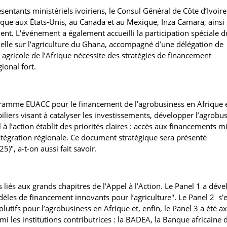
sentants ministériels ivoiriens, le Consul Général de Côte d’Ivoir
ue aux États-Unis, au Canada et au Mexique, Inza Camara, ainsi
nt. L'événement a également accueilli la participation spéciale d
ielle sur l’agriculture du Ghana, accompagné d’une délégation de
r agricole de l’Afrique nécessite des stratégies de financement
ional fort.
gramme EUACC pour le financement de l’agrobusiness en Afrique e
iliers visant à catalyser les investissements, développer l’agrobus
 à l’action établit des priorités claires : accès aux financements m
intégration régionale. Ce document stratégique sera présenté
)", a-t-on aussi fait savoir.
 liés aux grands chapitres de l’Appel à l’Action. Le Panel 1 a déve
dèles de financement innovants pour l’agriculture". Le Panel 2 s'e
utifs pour l’agrobusiness en Afrique et, enfin, le Panel 3 a été a
mi les institutions contributrices : la BADEA, la Banque africaine 