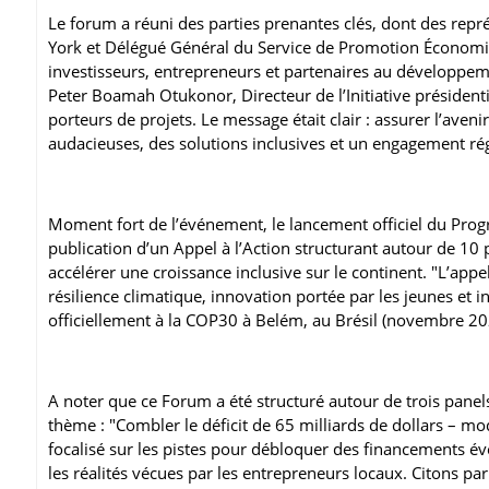
Le forum a réuni des parties prenantes clés, dont des repré
York et Délégué Général du Service de Promotion Économiq
investisseurs, entrepreneurs et partenaires au développeme
Peter Boamah Otukonor, Directeur de l’Initiative président
porteurs de projets. Le message était clair : assurer l’aveni
audacieuses, des solutions inclusives et un engagement rég
Moment fort de l’événement, le lancement officiel du Pro
publication d’un Appel à l’Action structurant autour de 10 p
accélérer une croissance inclusive sur le continent. "L’appel
résilience climatique, innovation portée par les jeunes et 
officiellement à la COP30 à Belém, au Brésil (novembre 2025
A noter que ce Forum a été structuré autour de trois panels
thème : "Combler le déficit de 65 milliards de dollars – mo
focalisé sur les pistes pour débloquer des financements évol
les réalités vécues par les entrepreneurs locaux. Citons par