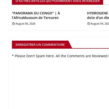
D'AUTRES ARTICLES QUI POURRAIENT VOUS INTÉRESSER
"PANORAMA DU CONGO" | À
HYDROGENE V
l’AfricaMuseum de Tervuren
dote d'un él
August 06, 2026
August 04, 20
ENREGISTRER UN COMMENTAIRE
* Please Don't Spam Here. All the Comments are Reviewed