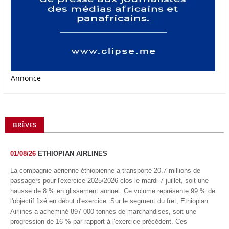
Annonce
BRÈVES
01/08/26
ETHIOPIAN AIRLINES
La compagnie aérienne éthiopienne a transporté 20,7 millions de
passagers pour l'exercice 2025/2026 clos le mardi 7 juillet, soit une
hausse de 8 % en glissement annuel. Ce volume représente 99 % de
l'objectif fixé en début d'exercice. Sur le segment du fret, Ethiopian
Airlines a acheminé 897 000 tonnes de marchandises, soit une
progression de 16 % par rapport à l'exercice précédent. Ces