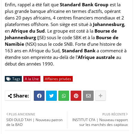
Enfin, rappel a été fait que
Standard Bank Group
est la
plus grande banque africaine en termes d’actifs, opérant
dans 20 pays africains, 4 centres financiers mondiaux et 2
plateformes offshore. Son siège est situé à
Johannesburg
,
en
Afrique du Sud
. Le groupe est coté à la
Bourse de
Johannesburg
(JSE) sous le code SBK et à la
Bourse de
Namibie
(NSX) sous le code SNB. Forte d’une histoire de
163 ans en Afrique du Sud,
Standard Bank
a commencé à
étendre son empreinte au-delà de l’
Afrique australe
au
début des années 1990.
Tags
A la Une
Affaires privées
PLUS ANCIENNE
PLUS RÉCENTE
SIDI OULD TAH | Nouveau patron
INSTITUT CFA | Nouveau rapport
de la BAD
sur les marchés des capitaux