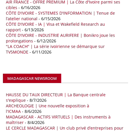
AIR FRANCE - OFFRE PREMIUM | La Côte d'Ivoire parmi ses
18/04/26
ALGERIE - BP
cibles
- 6/16/2026
CÔTE D'IVOIRE - SYSTEMES D'INFORMATION | Tenue de
La multinationale BP signe son retour en Algérie où un permis de
l’atelier national
- 6/15/2026
prospection d’hydrocarbures dans le bassin oriental lui a été attribué
CÔTE D'IVOIRE - IA | Visa et Wakefield Research au
par l’Agence nationale pour la valorisation des ressources en
rapport
- 6/13/2026
hydrocarbures (ALNAFT). L’information rendue publique mercredi 15
CÔTE D'IVOIRE - INDUSTRIE AURIFERE | Bonikro joue les
avril par l’institution, intervient dans le cadre de sa politique de relance
prolongations
- 6/12/2026
de l’exploration. Le périmètre concerné se situe dans une zone de
"LA COACH" | La série ivoirienne se démarque sur
l’est du pays jugée peu explorée malgré son potentiel. BP pourra y
TV5MONDE
- 6/11/2026
lancer ses premières opérations de prospection sur le terrain portant
sur l’acquisition et l’interprétation de données géologiques et
géophysiques.
MADAGASCAR NEWSROOM
18/04/26
OUGANDA - CITIBANK
Les autorités ougandaises ont annoncé avoir mandaté la banque
américaine Citibank pour arranger la mobilisation des financements
HAUSSE DU TAUX DIRECTEUR | La Banque centrale
nécessaires à la construction du chemin de fer à écartement standard
s'explique
- 8/7/2026
ARCHEOLOGIE | Une nouvelle exposition à
(SGR) qui devrait relier la capitale Kampala à la frontière avec le
l'ICMAA
- 8/6/2026
Kenya, pour un investissement de 2,7 milliards d'euros (3,19 milliards
MADAGASCAR - ACTIFS VIRTUELS | Des instruments à
de dollars). Selon le secrétaire permanent au ministère ougandais des
maîtriser
- 8/4/2026
Finances, Ramathan Ggoobi, lors d’une rencontre entre les ministres
LE CERCLE MADAGASCAR | Un club privé d’entreprises pour
des Finances de l'Ouganda, du Kenya et du Rwanda tenue à