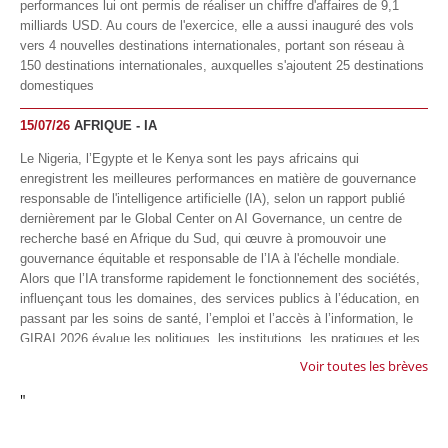
performances lui ont permis de réaliser un chiffre d'affaires de 9,1
milliards USD. Au cours de l'exercice, elle a aussi inauguré des vols
vers 4 nouvelles destinations internationales, portant son réseau à
150 destinations internationales, auxquelles s'ajoutent 25 destinations
domestiques
15/07/26
AFRIQUE - IA
Le Nigeria, l’Egypte et le Kenya sont les pays africains qui
enregistrent les meilleures performances en matière de gouvernance
responsable de l'intelligence artificielle (IA), selon un rapport publié
dernièrement par le Global Center on AI Governance, un centre de
recherche basé en Afrique du Sud, qui œuvre à promouvoir une
gouvernance équitable et responsable de l’IA à l'échelle mondiale.
Alors que l’IA transforme rapidement le fonctionnement des sociétés,
influençant tous les domaines, des services publics à l’éducation, en
passant par les soins de santé, l’emploi et l’accès à l’information, le
GIRAI 2026 évalue les politiques, les institutions, les pratiques et les
conditions générales de gouvernance qui favorisent un déploiement
Voir toutes les brèves
éthique, inclusif et respectueux des droits humains de cette
"
technologie.
04/07/26
GOOGLE AFRIQUE