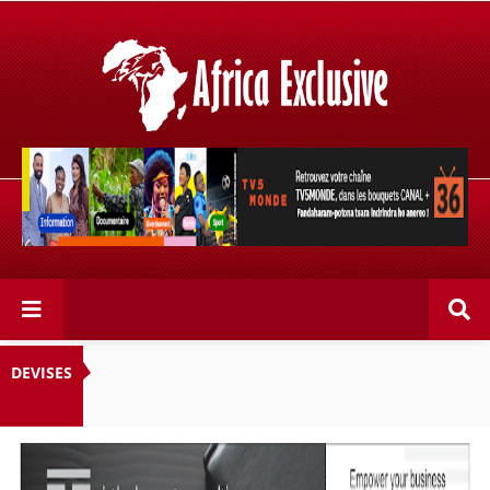
Retrouvez votre chaîne @TV5MONDE, dans les bouquets
CANAL+ 36 . Fandaharam-potoana tsara indrindra ho
anareo!
DEVISES