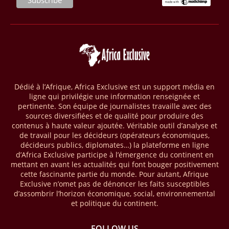
28/03/26
AFRIQUE - MOBILE MONEY
Selon le rapport publié par l’Association mondiale des opérateurs de
téléphonie mobile (GSMA), près de 1432 milliards USD ont transité
par les comptes de mobile money en Afrique au cours de l'année
2025, en hausse d'environ 27 % par rapport à 2024. Le rapport intitulé
« The State of the Industry Report on Mobile Money 2026 » précise
que le continent a capté environ 66 % de la valeur des transactions de
Dédié à l’Afrique, Africa Exclusive est un support média en
mobile money réalisées à l’échelle mondiale, qui s’est établie à 2091
ligne qui privilégie une information renseignée et
milliards USD (+23 % par rapport à 2024). L’Afrique a également
pertinente. Son équipe de journalistes travaille avec des
enregistré environ 74 % du nombre de transactions de Mobile money
sources diversifiées et de qualité pour produire des
répertoriées l’an passé dans le monde, avec environ 92 milliards de
contenus à haute valeur ajoutée. Véritable outil d’analyse et
transactions (+16 % par rapport à 2024) sur un total de 125 milliards
de travail pour les décideurs (opérateurs économiques,
dans le monde.
décideurs publics, diplomates…) la plateforme en ligne
d’Africa Exclusive participe à l’émergence du continent en
28/03/26
AFRIQUE - ECONOMIE CREATIVE
mettant en avant les actualités qui font bouger positivement
cette fascinante partie du monde. Pour autant, Afrique
Une rapport publié dernièrement par le Boston Consulting Group, et
Exclusive n’omet pas de dénoncer les faits susceptibles
intitulé « Africa Unleashed: Empowering Women in Creative Industries
d’assombrir l’horizon économique, social, environnemental
», dresse un état des lieux saisissant de l'économie créative africaine
et politique du continent.
à la fois dynamique et structurellement négligé. Ce secteur,
regroupant entre autres, la mode, la musique, le cinéma, le design et
FOLLOW US
les contenus numériques, représente aujourd'hui environ 59 milliards