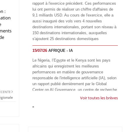
rapport à l'exercice précédent. Ces performances
lui ont permis de réaliser un chiffre d'affaires de
n :
9,1 milliards USD. Au cours de l'exercice, elle a
dation
aussi inauguré des vols vers 4 nouvelles
e
destinations internationales, portant son réseau à
ements
150 destinations internationales, auxquelles
 de
s'ajoutent 25 destinations domestiques
15/07/26
AFRIQUE - IA
Le Nigeria, l’Egypte et le Kenya sont les pays
africains qui enregistrent les meilleures
performances en matière de gouvernance
responsable de l'intelligence artificielle (IA), selon
un rapport publié dernièrement par le Global
Center on AI Governance, un centre de recherche
ÉCENTE
basé en Afrique du Sud, qui œuvre à promouvoir
égionale
Voir toutes les brèves
une gouvernance équitable et responsable de l’IA
"
à l'échelle mondiale. Alors que l’IA transforme
rapidement le fonctionnement des sociétés,
influençant tous les domaines, des services
publics à l’éducation, en passant par les soins de
santé, l’emploi et l’accès à l’information, le GIRAI