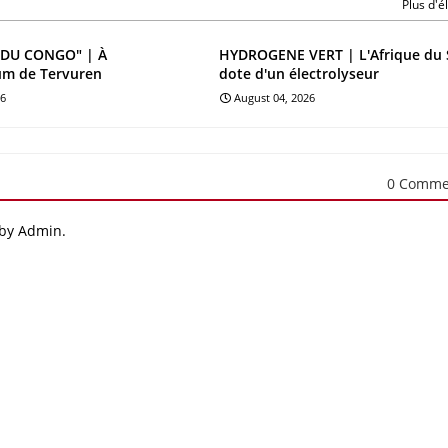
Plus d'
DU CONGO" | À
HYDROGENE VERT | L'Afrique du 
um de Tervuren
dote d'un électrolyseur
26
August 04, 2026
0 Comme
 by Admin.