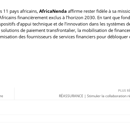
s 11 pays africains,
AfricaNenda
affirme rester fidèle à sa missio
Africains financièrement exclus à l’horizon 2030. En tant que fon
spositifs d’appui technique et de l’innovation dans les systèmes d
s solutions de paiement transfrontalier, la mobilisation de financ
omisation des fournisseurs de services financiers pour débloquer
PLUS R
re
RÉASSURANCE | Stimuler la collaboration r