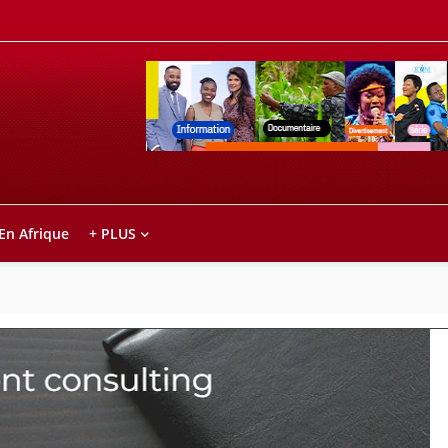
Retrouvez votre chaîne @TV5MONDE, dans le
ho anareo!
 En Afrique
+ PLUS