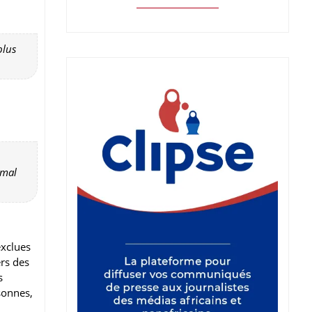
plus
 mal
exclues
ers des
s
sonnes,