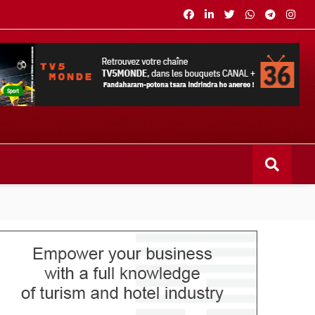
s bouquets CANAL+ 36 . Fandaharam-potoana tsara indrindra