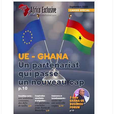
en place une plateforme numérique destinée à donner la priorité aux
entreprises du continent dans les marchés du secteur énergétique.
Cet outil permettra de recenser les entreprises africaines opérant dans
la chaîne de valeur énergétique et de publier des appels d’offres
ouverts en priorité aux sociétés du continent. Le projet est en phase
finale de développement et devrait aboutir, d’ici fin 2026 ou début
2027, à un bulletin africain des appels d’offres dans le secteur de
l’énergie.
06/06/26
AFRICA FINANCE CORPORATION
Cette semaine, Africa Finance Corporation (AFC) a annoncé avoir
bouclé un prêt syndiqué de 2 milliards de dollars, la plus importante
levée de son histoire. Initialement calibrée à 1,6 milliard, l'opération a
été relevée de 400 millions face à l'afflux des souscriptions de
banques internationales. Plus du tiers des fonds proviennent
d'institutions financières asiatiques, à parts égales avec l'Europe.
L'Asie-Pacifique et l'Europe pèsent chacune 35 % du tour de table,
devant le Moyen-Orient (25 %) et l'Afrique (5 %), selon le communiqué
de l'institution panafricaine, qui compte 48 pays membres.
25/05/26
ECHANGES AFRIQUE - UE