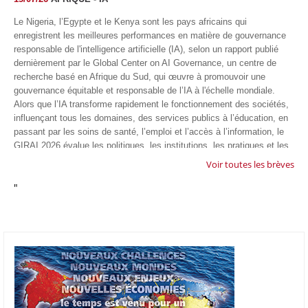
Le Nigeria, l’Egypte et le Kenya sont les pays africains qui
enregistrent les meilleures performances en matière de gouvernance
responsable de l'intelligence artificielle (IA), selon un rapport publié
dernièrement par le Global Center on AI Governance, un centre de
recherche basé en Afrique du Sud, qui œuvre à promouvoir une
gouvernance équitable et responsable de l’IA à l'échelle mondiale.
Alors que l’IA transforme rapidement le fonctionnement des sociétés,
influençant tous les domaines, des services publics à l’éducation, en
passant par les soins de santé, l’emploi et l’accès à l’information, le
GIRAI 2026 évalue les politiques, les institutions, les pratiques et les
conditions générales de gouvernance qui favorisent un déploiement
Voir toutes les brèves
éthique, inclusif et respectueux des droits humains de cette
"
technologie.
04/07/26
GOOGLE AFRIQUE
Google va lancer le premier laboratoire d'intelligence artificielle
appliquée d'Afrique à À Accra, au Ghana. L'annonce a été faite
mercredi 1er juillet lors du premier Google Cloud Summit du groupe
américain, qui a également indiqué avoir dépassé son objectif
d'investir un milliard de dollars sur le continent en cinq ans. Baptisée
Google Africa Applied AI Lab, la structure sera hébergée à l'AI