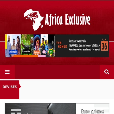
Retrouvez votre chaîne @TV5MONDE, dans les bouquets
CANAL+ 36 . Fandaharam-potoana tsara indrindra ho
anareo!
DEVISES