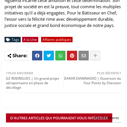
Nguema incarne cette ambition et cette détermination. Son
projet de société en est la preuve, tout comme les multiples
initiatives qu’il a déjà engagées. Pour le Bätisseur en Chef,
l’essor vers la félicité rime avec développement durable,
justice sociale et grand bond économique de notre pays.
Tags
A la Une
Affaires publiques
PLUS ANCIENNE
PLUS RÉCENTE
ILE RODRIGUES | Un grand projet
DAKAR DIAMNIADIO | Ouverture du
aéroportuaire en phase de
Four Points by Sheraton
décollage
D'AUTRES ARTICLES QUI POURRAIENT VOUS INTÉRESSER
Plus d'éléments