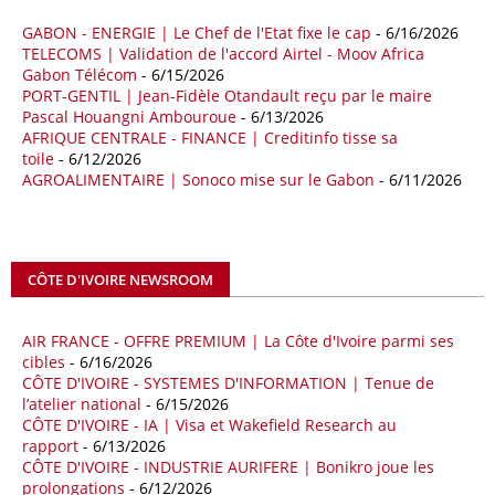
importations chinoises en provenance du continent ont atteint 45,02
milliards de dollars, un montant en hausse de 14,5% par rapport aux
GABON - ENERGIE | Le Chef de l'Etat fixe le cap
- 6/16/2026
quatre premiers mois de 2025.
TELECOMS | Validation de l'accord Airtel - Moov Africa
Gabon Télécom
- 6/15/2026
09/05/26
ITALIE - LIBYE
PORT-GENTIL | Jean-Fidèle Otandault reçu par le maire
Pascal Houangni Ambouroue
- 6/13/2026
Les deux pays veulent accélérer leurs projets gaziers communs, afin
AFRIQUE CENTRALE - FINANCE | Creditinfo tisse sa
de sécuriser davantage les approvisionnements énergétiques en
toile
- 6/12/2026
Méditerranée, dans un contexte marqué par des tensions
AGROALIMENTAIRE | Sonoco mise sur le Gabon
- 6/11/2026
géopolitiques internationales et des perturbations sur le marché
mondial du gaz. Réunis à Rome le jeudi 7 mai, la Première ministre
italienne Giorgia Meloni, et le chef du gouvernement libyen
Abdulhamid Dbeibah, ont affiché leur volonté de renforcer la
CÔTE D'IVOIRE NEWSROOM
coopération et les investissements dans le secteur énergétique. Cette
séquence survient alors que Rome cherche à réduire son exposition
aux chocs affectant les flux mondiaux de l’énergie.
AIR FRANCE - OFFRE PREMIUM | La Côte d'Ivoire parmi ses
cibles
- 6/16/2026
18/04/26
ALGERIE - BP
CÔTE D'IVOIRE - SYSTEMES D'INFORMATION | Tenue de
l’atelier national
- 6/15/2026
La multinationale BP signe son retour en Algérie où un permis de
CÔTE D'IVOIRE - IA | Visa et Wakefield Research au
prospection d’hydrocarbures dans le bassin oriental lui a été attribué
rapport
- 6/13/2026
par l’Agence nationale pour la valorisation des ressources en
CÔTE D'IVOIRE - INDUSTRIE AURIFERE | Bonikro joue les
hydrocarbures (ALNAFT). L’information rendue publique mercredi 15
prolongations
- 6/12/2026
avril par l’institution, intervient dans le cadre de sa politique de relance