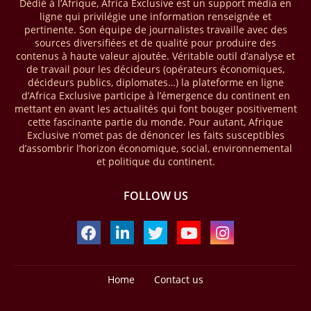
Dédié à l’Afrique, Africa Exclusive est un support média en
« The State of the Industry Report on Mobile Money 2026 » précise
ligne qui privilégie une information renseignée et
que le continent a capté environ 66 % de la valeur des transactions de
pertinente. Son équipe de journalistes travaille avec des
mobile money réalisées à l’échelle mondiale, qui s’est établie à 2091
sources diversifiées et de qualité pour produire des
milliards USD (+23 % par rapport à 2024). L’Afrique a également
contenus à haute valeur ajoutée. Véritable outil d’analyse et
enregistré environ 74 % du nombre de transactions de Mobile money
de travail pour les décideurs (opérateurs économiques,
répertoriées l’an passé dans le monde, avec environ 92 milliards de
décideurs publics, diplomates…) la plateforme en ligne
transactions (+16 % par rapport à 2024) sur un total de 125 milliards
d’Africa Exclusive participe à l’émergence du continent en
dans le monde.
mettant en avant les actualités qui font bouger positivement
cette fascinante partie du monde. Pour autant, Afrique
28/03/26
AFRIQUE - ECONOMIE CREATIVE
Exclusive n’omet pas de dénoncer les faits susceptibles
d’assombrir l’horizon économique, social, environnemental
Une rapport publié dernièrement par le Boston Consulting Group, et
et politique du continent.
intitulé « Africa Unleashed: Empowering Women in Creative Industries
», dresse un état des lieux saisissant de l'économie créative africaine
à la fois dynamique et structurellement négligé. Ce secteur,
FOLLOW US
regroupant entre autres, la mode, la musique, le cinéma, le design et
les contenus numériques, représente aujourd'hui environ 59 milliards
USD. Le document, signé par Lisa Ivers et Zineb Sqalli, note qu'il
représente moins de 3 % d'un marché mondial évalué à près de 2000
milliards USD. L'écart est vertigineux, mais il constitue aussi, selon le
BCG, une opportunité. Si l'Afrique parvenait à doubler sa part dans le
Home
Contact us
marché créatif mondial d'ici 2030 — passant de 3 % à 6 % —, ses
Design by -
Blogger Templates
| Distributed by
Free Blogger Templates
exportations créatives pourraient atteindre 140 à 150 milliards USD,