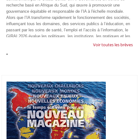
recherche basé en Afrique du Sud, qui œuvre à promouvoir une
gouvernance équitable et responsable de l’IA à l'échelle mondiale.
Alors que l’IA transforme rapidement le fonctionnement des sociétés,
influençant tous les domaines, des services publics à l’éducation, en
passant par les soins de santé, l’emploi et l’accès à l’information, le
GIRAI 2026 évalue les politiques, les institutions, les pratiques et les
conditions générales de gouvernance qui favorisent un déploiement
Voir toutes les brèves
éthique, inclusif et respectueux des droits humains de cette
"
technologie.
04/07/26
GOOGLE AFRIQUE
Google va lancer le premier laboratoire d'intelligence artificielle
appliquée d'Afrique à À Accra, au Ghana. L'annonce a été faite
mercredi 1er juillet lors du premier Google Cloud Summit du groupe
américain, qui a également indiqué avoir dépassé son objectif
d'investir un milliard de dollars sur le continent en cinq ans. Baptisée
Google Africa Applied AI Lab, la structure sera hébergée à l'AI
Community Centre d'Accra. Elle associera des fondateurs de start-up
venus de tout le continent à des chercheurs de Google et leur donnera
un accès anticipé aux derniers modèles d'IA de l'entreprise. Les
candidatures sont ouvertes jusqu'au 31 août 2026.