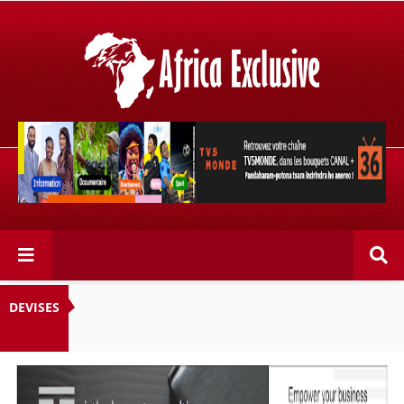
Retrouvez votre chaîne @TV5MONDE, dans les bouquets
CANAL+ 36 . Fandaharam-potoana tsara indrindra ho
anareo!
DEVISES