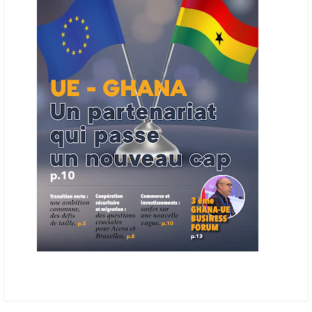
ouverts en priorité aux sociétés du continent. Le projet est en phase
finale de développement et devrait aboutir, d’ici fin 2026 ou début
2027, à un bulletin africain des appels d’offres dans le secteur de
l’énergie.
06/06/26
AFRICA FINANCE CORPORATION
Cette semaine, Africa Finance Corporation (AFC) a annoncé avoir
bouclé un prêt syndiqué de 2 milliards de dollars, la plus importante
levée de son histoire. Initialement calibrée à 1,6 milliard, l'opération a
été relevée de 400 millions face à l'afflux des souscriptions de
banques internationales. Plus du tiers des fonds proviennent
d'institutions financières asiatiques, à parts égales avec l'Europe.
L'Asie-Pacifique et l'Europe pèsent chacune 35 % du tour de table,
devant le Moyen-Orient (25 %) et l'Afrique (5 %), selon le communiqué
de l'institution panafricaine, qui compte 48 pays membres.
25/05/26
ECHANGES AFRIQUE - UE
Les échanges entre l’Afrique et l’Europe pourraient quasiment
atteindre 1 000 milliards USD d’ici dix ans contre 545 milliards en
2024, si les deux continents passent d’une logique de commerce
bilatéral à une logique de « co-production », en se concentrant sur