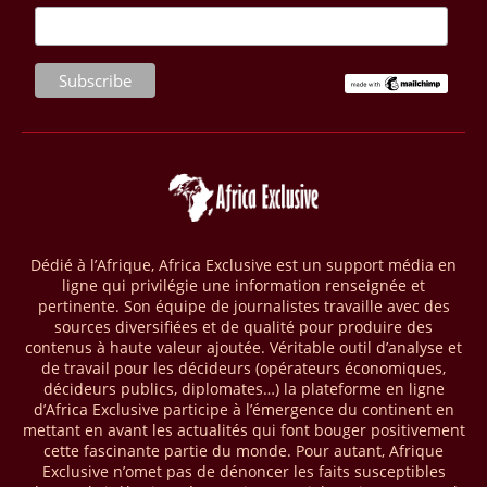
La Banque mondiale a approuvé un projet d’envergure visant à
transformer les économies forestières en Afrique centrale. Baptisé «
Programme pour des économies forestières durables du Bassin du
Congo » (SCBFEP), il mobilise 1,02 milliard $, dont une première
phase de 394,83 millions de dollars. C’est ce qu’indique l’institution
dans un communiqué publié mercredi 1er avril. Cette première phase
vise à améliorer la gestion forestière, renforcer les chaînes de valeur
et créer 220 000 emplois au Cameroun, en République centrafricaine
(RCA) et en République du Congo. Près de 8 millions d’hectares
seront placés sous gestion durable.
Dédié à l’Afrique, Africa Exclusive est un support média en
28/03/26
AFRIQUE - MOBILE MONEY
ligne qui privilégie une information renseignée et
Selon le rapport publié par l’Association mondiale des opérateurs de
pertinente. Son équipe de journalistes travaille avec des
téléphonie mobile (GSMA), près de 1432 milliards USD ont transité
sources diversifiées et de qualité pour produire des
par les comptes de mobile money en Afrique au cours de l'année
contenus à haute valeur ajoutée. Véritable outil d’analyse et
de travail pour les décideurs (opérateurs économiques,
2025, en hausse d'environ 27 % par rapport à 2024. Le rapport intitulé
décideurs publics, diplomates…) la plateforme en ligne
« The State of the Industry Report on Mobile Money 2026 » précise
d’Africa Exclusive participe à l’émergence du continent en
que le continent a capté environ 66 % de la valeur des transactions de
mettant en avant les actualités qui font bouger positivement
mobile money réalisées à l’échelle mondiale, qui s’est établie à 2091
cette fascinante partie du monde. Pour autant, Afrique
milliards USD (+23 % par rapport à 2024). L’Afrique a également
Exclusive n’omet pas de dénoncer les faits susceptibles
enregistré environ 74 % du nombre de transactions de Mobile money