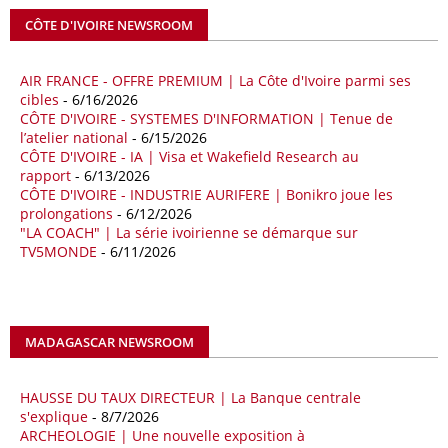
Les deux pays veulent accélérer leurs projets gaziers communs, afin
CÔTE D'IVOIRE NEWSROOM
de sécuriser davantage les approvisionnements énergétiques en
Méditerranée, dans un contexte marqué par des tensions
AIR FRANCE - OFFRE PREMIUM | La Côte d'Ivoire parmi ses
géopolitiques internationales et des perturbations sur le marché
cibles
- 6/16/2026
mondial du gaz. Réunis à Rome le jeudi 7 mai, la Première ministre
CÔTE D'IVOIRE - SYSTEMES D'INFORMATION | Tenue de
italienne Giorgia Meloni, et le chef du gouvernement libyen
l’atelier national
- 6/15/2026
Abdulhamid Dbeibah, ont affiché leur volonté de renforcer la
CÔTE D'IVOIRE - IA | Visa et Wakefield Research au
coopération et les investissements dans le secteur énergétique. Cette
rapport
- 6/13/2026
séquence survient alors que Rome cherche à réduire son exposition
CÔTE D'IVOIRE - INDUSTRIE AURIFERE | Bonikro joue les
aux chocs affectant les flux mondiaux de l’énergie.
prolongations
- 6/12/2026
"LA COACH" | La série ivoirienne se démarque sur
18/04/26
ALGERIE - BP
TV5MONDE
- 6/11/2026
La multinationale BP signe son retour en Algérie où un permis de
prospection d’hydrocarbures dans le bassin oriental lui a été attribué
par l’Agence nationale pour la valorisation des ressources en
hydrocarbures (ALNAFT). L’information rendue publique mercredi 15
MADAGASCAR NEWSROOM
avril par l’institution, intervient dans le cadre de sa politique de relance
de l’exploration. Le périmètre concerné se situe dans une zone de
l’est du pays jugée peu explorée malgré son potentiel. BP pourra y
HAUSSE DU TAUX DIRECTEUR | La Banque centrale
lancer ses premières opérations de prospection sur le terrain portant
s'explique
- 8/7/2026
sur l’acquisition et l’interprétation de données géologiques et
ARCHEOLOGIE | Une nouvelle exposition à